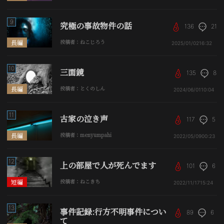
9
究極の事故物件の話
136
21
長編
投稿者：ねこじろう
2025/01/02
16:32
10
三面鏡
135
8
長編
投稿者：とくのしん
2024/06/01
10:04
11
古家の泣き声
117
5
長編
投稿者：menyumpahi
2022/05/09
00:23
12
上の部屋で人が死んでます
101
6
短編
投稿者：ねこきち
2022/11/17
15:24
13
事件記録:行方不明事件につい
89
6
て