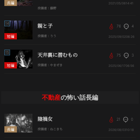
長編
2021/05/06
14:41
投稿者：藤野
14
親と子
76
4
短編
投稿者：りう
2025/09/02
06:26
15
天井裏に潜むもの
75
3
短編
投稿者：やまぜき
2025/06/17
06:56
不動産
の怖い話長編
陰禍女
21
0
長編
投稿者：ねこきち
2026/08/03
10:18