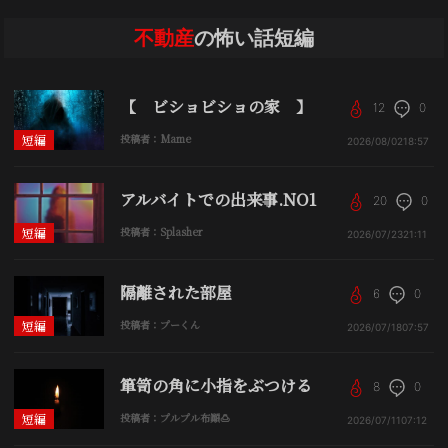
不動産
の怖い話短編
【 ビショビショの家 】
12
0
短編
投稿者：Mame
2026/08/02
18:57
アルバイトでの出来事.NO1
20
0
短編
投稿者：Splasher
2026/07/23
21:11
隔離された部屋
6
0
短編
投稿者：プーくん
2026/07/18
07:57
箪笥の角に小指をぶつける
8
0
短編
投稿者：プルプル布顚🍮
2026/07/11
07:12