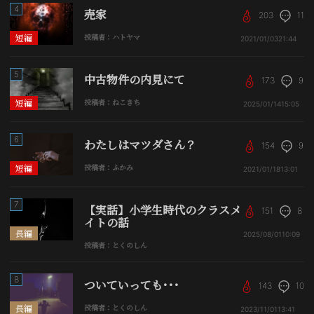
4
売家
203
11
短編
投稿者：ハトヤマ
2021/01/03
21:44
5
中古物件の内見にて
173
9
短編
投稿者：ねこきち
2025/01/14
15:05
6
わたしはマツダさん？
154
9
短編
投稿者：ふかみ
2021/01/18
13:01
7
【実話】小学生時代のクラスメ
151
8
イトの話
長編
2025/08/01
10:09
投稿者：とくのしん
8
ついていっても･･･
143
10
長編
投稿者：とくのしん
2023/11/01
13:41