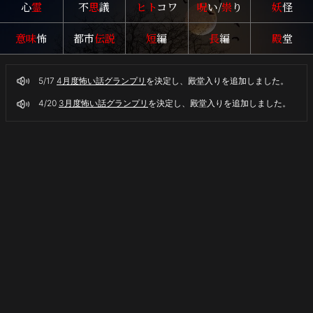
心
霊
不
思
議
ヒト
コワ
呪
い/
祟
り
妖
怪
意味
怖
都市
伝説
短
編
長
編
殿
堂
5/17
4月度怖い話グランプリ
を決定し、殿堂入りを追加しました。
4/20
3月度怖い話グランプリ
を決定し、殿堂入りを追加しました。