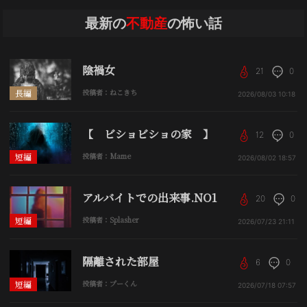
最新の
不動産
の怖い話
陰禍女
21
0
長編
投稿者：ねこきち
2026/08/03
10:18
【 ビショビショの家 】
12
0
短編
投稿者：Mame
2026/08/02
18:57
アルバイトでの出来事.NO1
20
0
短編
投稿者：Splasher
2026/07/23
21:11
隔離された部屋
6
0
短編
投稿者：プーくん
2026/07/18
07:57