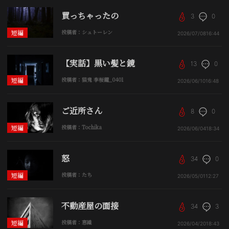
買っちゃったの
3
0
短編
投稿者：シュトーレン
2026/07/08
16:44
【実話】黒い髪と鏡
13
0
短編
投稿者：猫鬼 李桜鑼_0401
2026/06/10
16:48
ご近所さん
8
0
短編
投稿者：Tochika
2026/06/04
18:34
怒
34
0
短編
投稿者：たち
2026/05/01
12:27
不動産屋の面接
34
3
短編
投稿者：恵織
2026/04/20
18:43