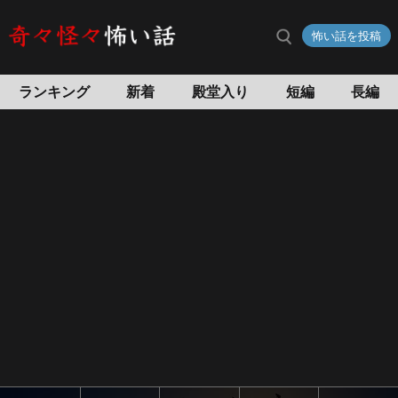
不
怖い話を投稿
動
産
の
ランキング
新着
殿堂入り
短編
長編
怖
い
話
怖
い
話
投
稿
サ
イ
ト
奇々
怪々