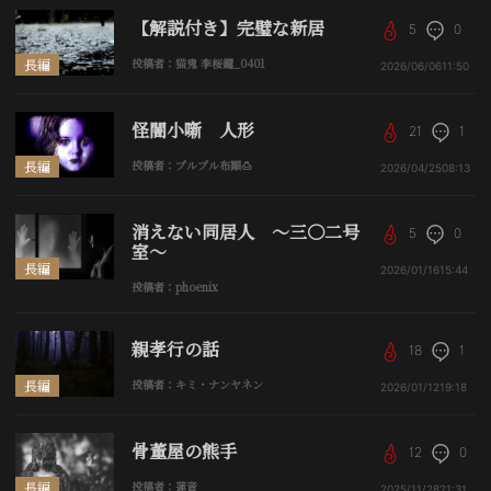
【解説付き】完璧な新居
5
0
長編
投稿者：猫鬼 李桜鑼_0401
2026/06/06
11:50
怪闇小噺 人形
21
1
長編
投稿者：プルプル布顚🍮
2026/04/25
08:13
消えない同居人 〜三〇二号
5
0
室〜
長編
2026/01/16
15:44
投稿者：phoenix
親孝行の話
18
1
長編
投稿者：キミ・ナンヤネン
2026/01/12
19:18
骨董屋の熊手
12
0
長編
投稿者：蓮音
2025/11/28
21:31