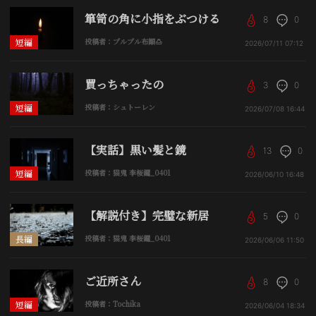
箪笥の角に小指をぶつける
8
0
短編
投稿者：プルプル布顚🍮
2026/07/11
07:12
買っちゃったの
3
0
短編
投稿者：シュトーレン
2026/07/08
16:44
【実話】黒い髪と鏡
13
0
短編
投稿者：猫鬼 李桜鑼_0401
2026/06/10
16:48
【解説付き】完璧な新居
5
0
長編
投稿者：猫鬼 李桜鑼_0401
2026/06/06
11:50
ご近所さん
8
0
短編
投稿者：Tochika
2026/06/04
18:34