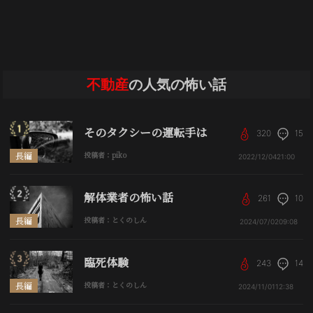
不動産
の人気の怖い話
そのタクシーの運転手は
320
15
長編
投稿者：piko
2022/12/04
21:00
解体業者の怖い話
261
10
長編
投稿者：とくのしん
2024/07/02
09:08
臨死体験
243
14
長編
投稿者：とくのしん
2024/11/01
12:38