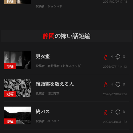
長編
2021/02/07
17:48
投稿者：ジョンガリ
静岡
の怖い話短編
更衣室
4
0
短編
投稿者：有野優樹（ありのひろき）
2026/07/14
14:13
後頭部を数える人
4
0
短編
投稿者：坂口瑠花
2026/07/09
21:09
終バス
7
0
短編
投稿者：エノエノ
2024/04/03
11:33