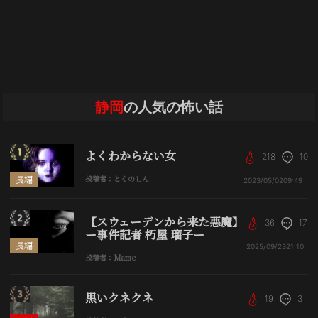
静岡
の人気の怖い話
よくわからない女
218
10
長編
投稿者：とくのしん
2023/05/02
09:49
【スウェーデンから来た悪魔】
36
17
ー事件記者 朽屋 瑠子ー
長編
2025/09/23
21:10
投稿者：Mame
黒いクネクネ
19
3