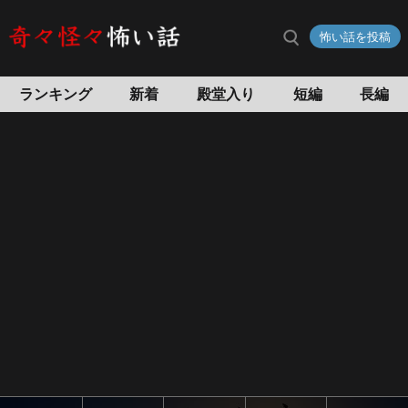
静
怖い話を投稿
岡
の
怖
ランキング
新着
殿堂入り
短編
長編
い
話
怖
い
話
投
稿
サ
イ
ト
奇々
怪々