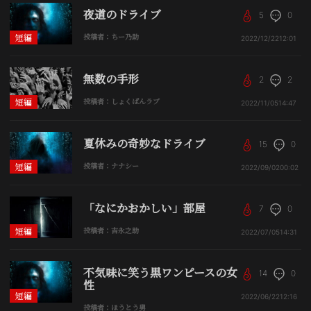
夜道のドライブ
5
0
短編
投稿者：ちー乃助
2022/12/22
12:01
無数の手形
2
2
短編
投稿者：しょくぱんラブ
2022/11/05
14:47
夏休みの奇妙なドライブ
15
0
短編
投稿者：ナナシー
2022/09/02
00:02
「なにかおかしい」部屋
7
0
短編
投稿者：吉永之助
2022/07/05
14:31
不気味に笑う黒ワンピースの女
14
0
性
短編
2022/06/22
12:16
投稿者：ほうとう男