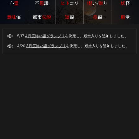
心
霊
不
思
議
ヒト
コワ
呪
い/
祟
り
妖
怪
意味
怖
都市
伝説
短
編
長
編
殿
堂
5/17
4月度怖い話グランプリ
を決定し、殿堂入りを追加しました。
4/20
3月度怖い話グランプリ
を決定し、殿堂入りを追加しました。