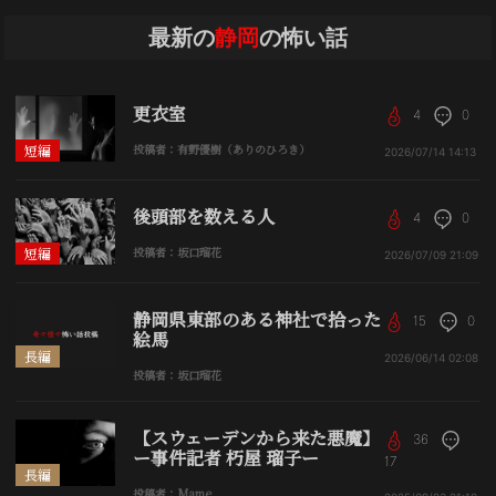
最新の
静岡
の怖い話
更衣室
4
0
短編
投稿者：有野優樹（ありのひろき）
2026/07/14
14:13
後頭部を数える人
4
0
短編
投稿者：坂口瑠花
2026/07/09
21:09
静岡県東部のある神社で拾った
15
0
絵馬
長編
2026/06/14
02:08
投稿者：坂口瑠花
【スウェーデンから来た悪魔】
36
ー事件記者 朽屋 瑠子ー
17
長編
投稿者：Mame