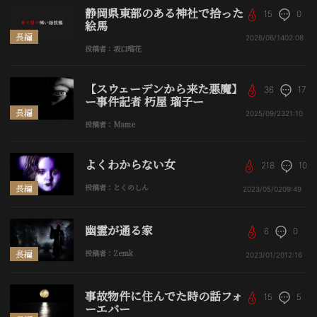
静岡県東部のある神社で拾った
15
0
絵馬
長編
2026/06/14
02:08
投稿者：坂口瑠花
【スウェーデンから来た悪魔】
36
17
ー事件記者 朽屋 瑠子ー
長編
2025/09/23
21:10
投稿者：Mame
よくわからない女
218
10
長編
投稿者：とくのしん
2023/05/02
09:49
幽霊が通る家
6
0
長編
投稿者：Zemk
2023/01/20
12:16
事故物件に住んでた時の話フォ
15
5
ーエバー