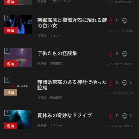
短編
投稿者：一成カンパニー
2021/04/28
18:52
4
朝霧高原と樹海近郊に現れる謎
17
1
の白い女
短編
2021/10/07
09:55
投稿者：レイコー
5
子供たちの怪談集
16
1
短編
投稿者：四川獅門
2021/02/19
16:16
6
静岡県東部のある神社で拾った
15
0
絵馬
長編
2026/06/14
02:08
投稿者：坂口瑠花
7
夏休みの奇妙なドライブ
15
0
短編
投稿者：ナナシー
2022/09/02
00:02