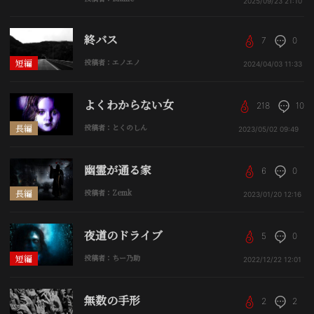
2025/09/23
21:10
終バス
7
0
短編
投稿者：エノエノ
2024/04/03
11:33
よくわからない女
218
10
長編
投稿者：とくのしん
2023/05/02
09:49
幽霊が通る家
6
0
長編
投稿者：Zemk
2023/01/20
12:16
夜道のドライブ
5
0
短編
投稿者：ちー乃助
2022/12/22
12:01
無数の手形
2
2