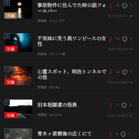
8
事故物件に住んでた時の話フォ
15
5
ーエバー
長編
2021/02/07
17:48
投稿者：ジョンガリ
9
不気味に笑う黒ワンピースの女
14
0
性
短編
2022/06/22
12:16
投稿者：ほうとう男
10
心霊スポット、明治トンネルで
14
1
の怪
短編
2022/01/20
00:02
投稿者：kiyoka
11
旧本坂隧道の怪異
11
0
短編
投稿者：あぶさん
2021/12/06
07:52
12
青木ヶ原樹海の近くにて
9
1