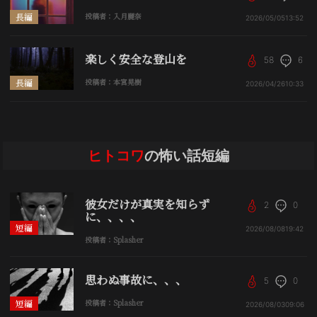
長編
投稿者：入月麗奈
2026/05/05
13:52
楽しく安全な登山を
58
6
長編
投稿者：本宮晃樹
2026/04/26
10:33
ヒトコワ
の怖い話短編
彼女だけが真実を知らず
2
0
に、、、、
短編
2026/08/08
19:42
投稿者：Splasher
思わぬ事故に、、、
5
0
短編
投稿者：Splasher
2026/08/03
09:06