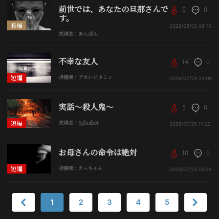
前世では、あなたの旦那さんで
9
0
す。
長編
2026/08/02
08:15
投稿者：あんぱん
不幸な友人
14
0
短編
投稿者：デカいビタミン
2026/07/29
23:06
実話〜殺人鬼〜
5
0
短編
投稿者：Splasher
2026/07/25
11:22
お母さんの命令は絶対
10
0
短編
投稿者：えっちゃん
2026/07/24
15:29
1
2
3
4
5