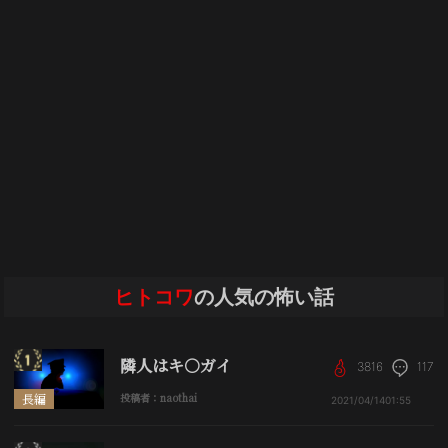
ヒトコワ
の人気の怖い話
隣人はキ○ガイ
3816
117
長編
投稿者：naothai
2021/04/14
01:55