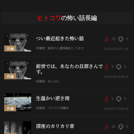
ヒトコワ
の怖い話長編
つい最近起きた怖い話
20
0
長編
投稿者：数多の心霊体験をしてきた
2026/08/03
11:28
前世では、あなたの旦那さんで
9
0
す。
長編
2026/08/02
08:15
投稿者：あんぱん
生温かい逆さ雨
5
0
長編
投稿者：プルプル布顚🍮
2026/07/23
08:35
深夜のカリカリ音
25
0