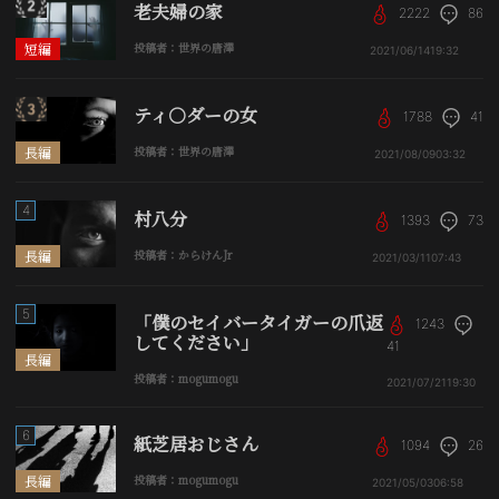
老夫婦の家
2222
86
短編
投稿者：世界の唐澤
2021/06/14
19:32
ティ○ダーの女
1788
41
長編
投稿者：世界の唐澤
2021/08/09
03:32
4
村八分
1393
73
長編
投稿者：からけんJr
2021/03/11
07:43
5
「僕のセイバータイガーの爪返
1243
してください」
41
長編
投稿者：mogumogu
2021/07/21
19:30
6
紙芝居おじさん
1094
26
長編
投稿者：mogumogu
2021/05/03
06:58