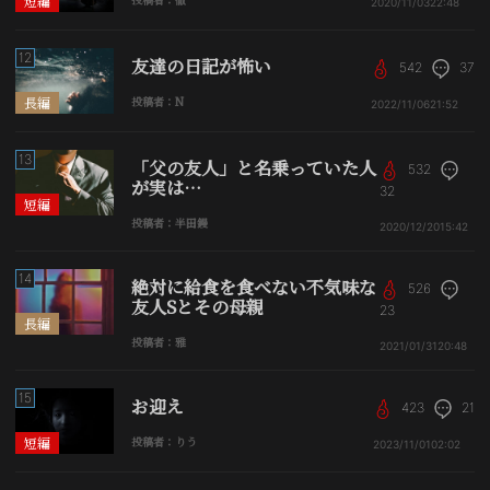
短編
2020/11/03
22:48
12
友達の日記が怖い
542
37
長編
投稿者：N
2022/11/06
21:52
13
「父の友人」と名乗っていた人
532
が実は…
32
短編
投稿者：半田鏝
2020/12/20
15:42
14
絶対に給食を食べない不気味な
526
友人Sとその母親
23
長編
投稿者：雅
2021/01/31
20:48
15
お迎え
423
21
短編
投稿者：りう
2023/11/01
02:02