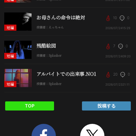
お母さんの命令は絶対
10
0
短編
投稿者：えっちゃん
2026/07/24
15:29
残酷絵図
7
0
短編
投稿者：Splasher
2026/07/24
09:20
アルバイトでの出来事.NO1
20
0
短編
投稿者：Splasher
2026/07/23
21:11
TOP
投稿する