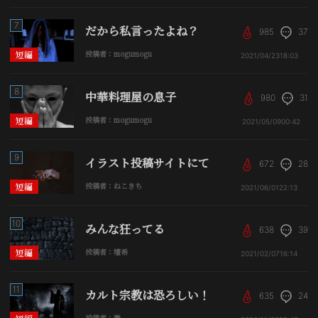
7
だから私言ったよね？
985
37
短編
投稿者：mogumogu
2021/04/23
18:03
8
中華料理屋の息子
980
31
短編
投稿者：mogumogu
2021/05/09
00:42
9
イラスト投稿サイトにて
672
28
短編
投稿者：ねこきち
2021/06/01
22:13
10
みんな狂ってる
638
39
短編
投稿者：壇希
2021/02/07
16:14
11
カルト宗教は恐ろしい！
635
24
投稿者：徹