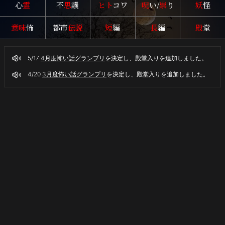
心
霊
不
思
議
ヒト
コワ
呪
い/
祟
り
妖
怪
恐
怖
意味
怖
都市
伝説
短
編
長
編
殿
堂
体
験
を
5/17
4月度怖い話グランプリ
を決定し、殿堂入りを追加しました。
ま
と
4/20
3月度怖い話グランプリ
を決定し、殿堂入りを追加しました。
め
て
紹
介