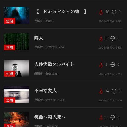
【 ビショビショの家 】
16
0
短編
投稿者：Mame
2026/08/02
18:57
隣人
2
0
短編
投稿者：Hariotty1234
2026/08/02
15:56
人体実験アルバイト
6
0
短編
投稿者：Splasher
2026/08/02
12:23
不幸な友人
14
0
短編
投稿者：デカいビタミン
2026/07/29
23:06
実話〜殺人鬼〜
5
0
短編
投稿者：Splasher
2026/07/25
11:22