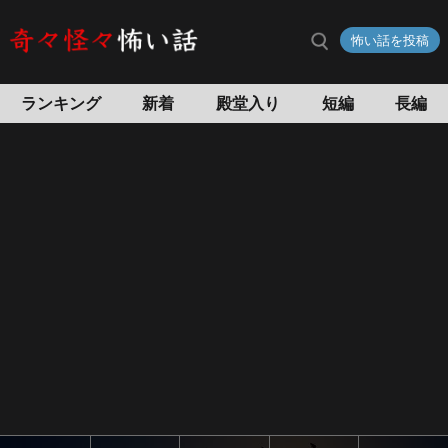
人
怖い話を投稿
間
が
怖
ランキング
新着
殿堂入り
短編
長編
い
話
（ヒ
ト
コ
ワ）
ス
ト
ー
カ
ー、
幽
霊…
実
話
の