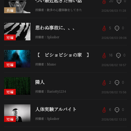
つい最近起きた怖い話
20
0
長編
投稿者：数多の心霊体験をしてきた
2026/08/03
11:28
思わぬ事故に、、、
5
0
短編
投稿者：Splasher
2026/08/03
09:06
【 ビショビショの家 】
16
0
短編
投稿者：Mame
2026/08/02
18:57
隣人
2
0
短編
投稿者：Hariotty1234
2026/08/02
15:56
人体実験アルバイト
6
0
短編
投稿者：Splasher
2026/08/02
12:23