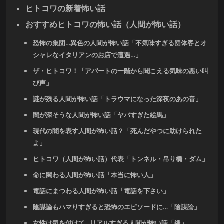
ヒトコワの新着怖い話
おすすめヒトコワの怖い話（人間が怖い話）
恐怖の集団…異色の人間が怖い話「不気味すぎる団体客とオ
シャレなイタリアンのお店で遭遇…」
ザ・ヒトコワ！「アパートの一階から聞こえる気味の悪い叫
び声」
謎が残る人間が怖い話「トラウマになった深夜のあの音」
闇が深そうな人間が怖い話「ヤバすぎた絵馬」
現代の闇を表す人間が怖い話？「死んだやつに助けられた
よ」
ヒトコワ（人間が怖い話）代表「トンネル・吊り橋・ダム」
命に関わる人間が怖い話「本当に怖い人」
電話にまつわる人間が怖い話「電話を下さい」
陰謀論もハマりすぎると恐怖のエピソードに…「陰謀論」
女性は気を付けて…リアルすぎる人間が怖い話「縄」