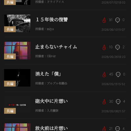
長編
投稿者：ドライアイス
2026/07/02
18:02
１５年後の復讐
91
0
長編
投稿者：miya
2026/06/13
15:07
止まらないチャイム
10
2
長編
投稿者：Oliver
2026/05/26
18:23
消えた「僕」
45
0
長編
投稿者：プルプル布顚🍮
2026/05/15
15:52
砲火中に片想い
30
4
長編
投稿者：入月麗奈
2026/05/08
21:57
放火前は片想い
21
4