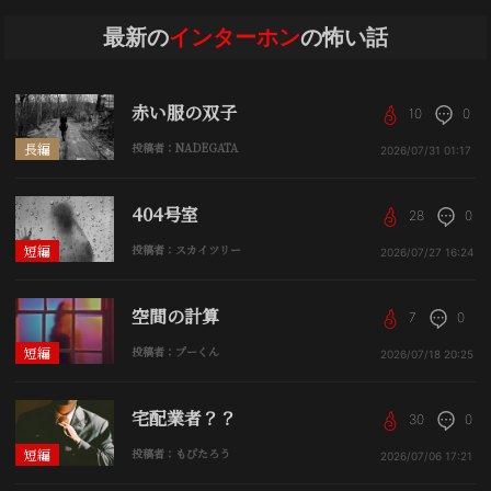
最新の
インターホン
の怖い話
赤い服の双子
10
0
長編
投稿者：NADEGATA
2026/07/31
01:17
404号室
28
0
短編
投稿者：スカイツリー
2026/07/27
16:24
空間の計算
7
0
短編
投稿者：プーくん
2026/07/18
20:25
宅配業者？？
30
0
短編
投稿者：もぴたろう
2026/07/06
17:21