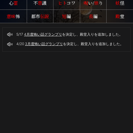
心
霊
不
思
議
ヒト
コワ
呪
い/
祟
り
妖
怪
怪々
意味
怖
都市
伝説
短
編
長
編
殿
堂
5/17
4月度怖い話グランプリ
を決定し、殿堂入りを追加しました。
4/20
3月度怖い話グランプリ
を決定し、殿堂入りを追加しました。