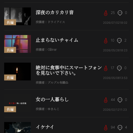
深夜のカリカリ音
25
0
長編
投稿者：ドライアイス
2026/07/02
18:02
止まらないチャイム
10
2
長編
投稿者：Oliver
2026/05/26
18:23
絶対に食事中にスマートフォン
17
0
を見ないで下さい。
長編
2026/05/08
13:53
投稿者：プルプル布顚🍮
女の一人暮らし
44
0
長編
投稿者：ゆきんこ
2026/02/12
11:23
イケナイ
94
4