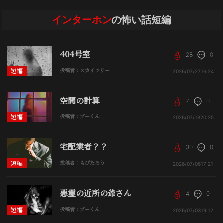
インターホン
の怖い話短編
404号室
28
0
短編
投稿者：スカイツリー
2026/07/27
16:24
空間の計算
7
0
短編
投稿者：プーくん
2026/07/18
20:25
宅配業者？？
30
0
短編
投稿者：もぴたろう
2026/07/06
17:21
悪霊の近所の爺さん
4
0
短編
投稿者：プーくん
2026/07/03
19:12