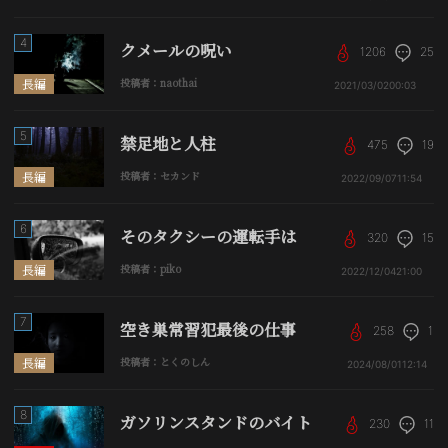
4
クメールの呪い
1206
25
長編
投稿者：naothai
2021/03/02
00:03
5
禁足地と人柱
475
19
長編
投稿者：セカンド
2022/09/07
11:54
6
そのタクシーの運転手は
320
15
長編
投稿者：piko
2022/12/04
21:00
7
空き巣常習犯最後の仕事
258
1
長編
投稿者：とくのしん
2024/08/01
12:14
8
ガソリンスタンドのバイト
230
11