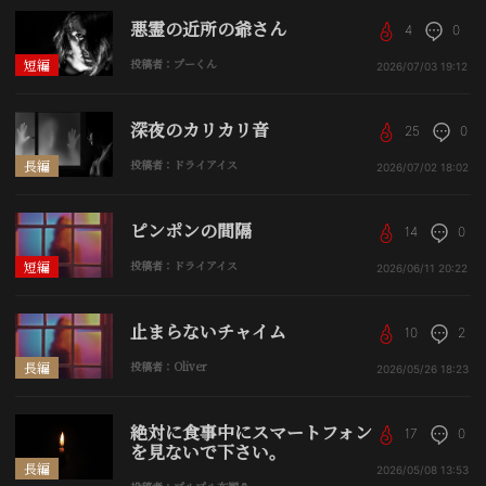
悪霊の近所の爺さん
4
0
短編
投稿者：プーくん
2026/07/03
19:12
深夜のカリカリ音
25
0
長編
投稿者：ドライアイス
2026/07/02
18:02
ピンポンの間隔
14
0
短編
投稿者：ドライアイス
2026/06/11
20:22
止まらないチャイム
10
2
長編
投稿者：Oliver
2026/05/26
18:23
絶対に食事中にスマートフォン
17
0
を見ないで下さい。
長編
2026/05/08
13:53