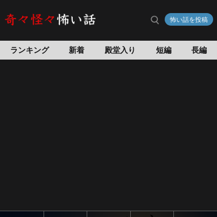
イ
怖い話を投稿
ン
タ
ー
ランキング
新着
殿堂入り
短編
長編
ホ
ン
の
怖
い
話
怖
い
話
投
稿
サ
イ
ト
奇々