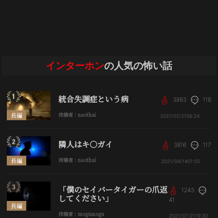
インターホン
の人気の怖い話
統合失調症という病
3983
118
長編
投稿者：naothai
2021/02/21
06:24
隣人はキ○ガイ
3816
117
長編
投稿者：naothai
2021/04/14
01:55
「僕のセイバータイガーの爪返
1243
してください」
41
長編
投稿者：mogumogu
2021/07/21
19:30