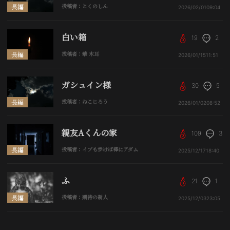
長編
投稿者：とくのしん
2026/02/01
09:04
白い箱
19
2
長編
投稿者：華 木耳
2026/01/15
11:51
ガシュイン様
30
5
長編
投稿者：ねこじろう
2026/01/02
08:52
親友Aくんの家
109
3
長編
投稿者：イブも歩けば棒にアダム
2025/12/17
18:40
ふ
21
1
長編
投稿者：期待の新人
2025/12/03
23:05