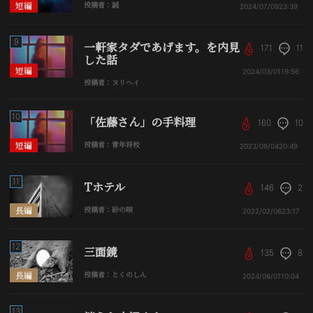
短編
投稿者：誠
2024/07/09
23:39
9
一軒家タダであげます。を内見
171
11
した話
短編
2024/03/01
19:56
投稿者：ヌリヘイ
10
「佐藤さん」の手料理
160
10
短編
投稿者：青年将校
2023/09/04
20:49
11
Tホテル
146
2
長編
投稿者：砂の唄
2022/02/06
23:17
12
三面鏡
135
8
長編
投稿者：とくのしん
2024/06/01
10:04
13