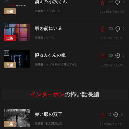
消えた小沢くん
132
8
長編
投稿者：とくのしん
2024/05/02
09:09
14
家の前にいる
130
2
短編
投稿者：クーワ
2021/06/10
21:27
15
親友Aくんの家
109
3
長編
投稿者：イブも歩けば棒にアダム
2025/12/17
18:40
インターホン
の怖い話長編
赤い服の双子
10
0
長編
投稿者：NADEGATA
2026/07/31
01:17