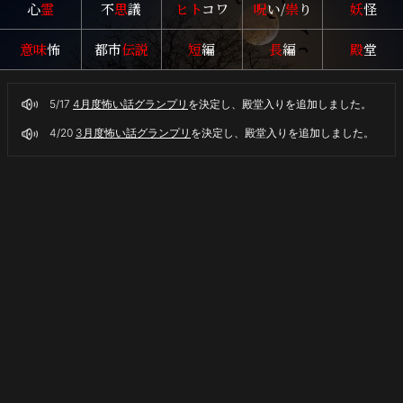
心
霊
不
思
議
ヒト
コワ
呪
い/
祟
り
妖
怪
意味
怖
都市
伝説
短
編
長
編
殿
堂
5/17
4月度怖い話グランプリ
を決定し、殿堂入りを追加しました。
4/20
3月度怖い話グランプリ
を決定し、殿堂入りを追加しました。