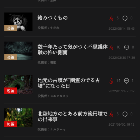
絡みつくもの
5
0
長編
投稿者：すだれ
2022/08/14
15:45
数十年たって気がつく不思議体
10
0
験の怖い側面
長編
2022/03/30
17:39
投稿者：舞姫
地元の古墳が“幽霊のでる古
14
1
墳”になった日
短編
2022/01/24
23:17
投稿者：スエヒロガリ
北陸地方のとある前方後円墳で
6
0
の出来事
短編
2021/09/02
19:12
投稿者：ナカジーマ