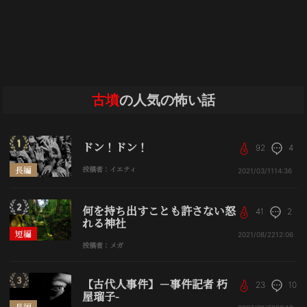
古墳
の人気の怖い話
ドン！ドン！
92
4
長編
投稿者：イエティ
2021/03/11
14:36
何を持ち出すことも許さない怒
41
2
れる神社
短編
2021/08/22
12:06
投稿者：メガ
【古代人事件】－事件記者 朽
23
10
屋瑠子-
長編