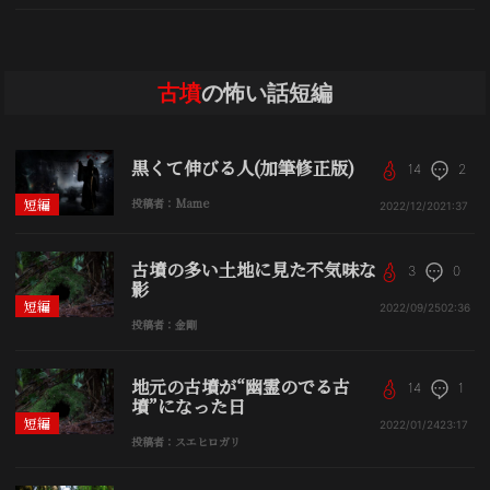
古墳
の怖い話短編
黒くて伸びる人(加筆修正版)
14
2
短編
投稿者：Mame
2022/12/20
21:37
古墳の多い土地に見た不気味な
3
0
影
短編
2022/09/25
02:36
投稿者：金剛
地元の古墳が“幽霊のでる古
14
1
墳”になった日
短編
2022/01/24
23:17
投稿者：スエヒロガリ