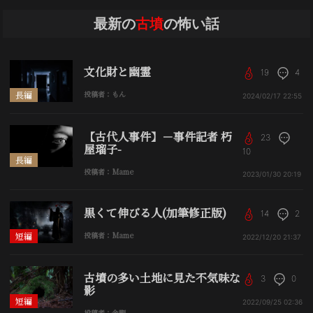
最新の
古墳
の怖い話
文化財と幽霊
19
4
長編
投稿者：もん
2024/02/17
22:55
【古代人事件】－事件記者 朽
23
屋瑠子-
10
長編
投稿者：Mame
2023/01/30
20:19
黒くて伸びる人(加筆修正版)
14
2
短編
投稿者：Mame
2022/12/20
21:37
古墳の多い土地に見た不気味な
3
0
影
短編
2022/09/25
02:36
投稿者：金剛