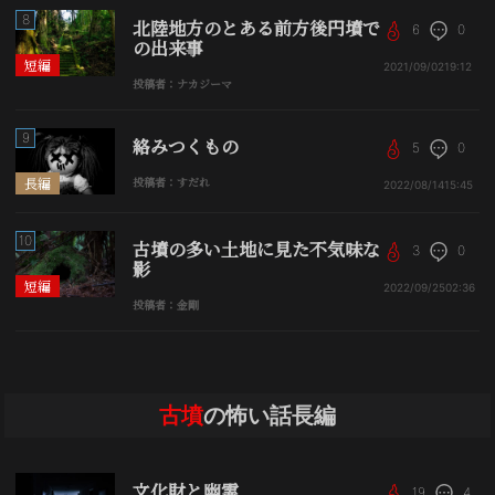
8
北陸地方のとある前方後円墳で
6
0
の出来事
短編
2021/09/02
19:12
投稿者：ナカジーマ
9
絡みつくもの
5
0
長編
投稿者：すだれ
2022/08/14
15:45
10
古墳の多い土地に見た不気味な
3
0
影
短編
2022/09/25
02:36
投稿者：金剛
古墳
の怖い話長編
文化財と幽霊
19
4