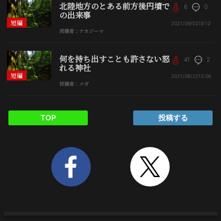
北陸地方のとある前方後円墳で
6
0
の出来事
短編
2021/09/02
19:12
投稿者：ナカジーマ
何を持ち出すことも許さない怒
41
2
れる神社
短編
2021/08/22
12:06
投稿者：メガ
TOP
投稿する