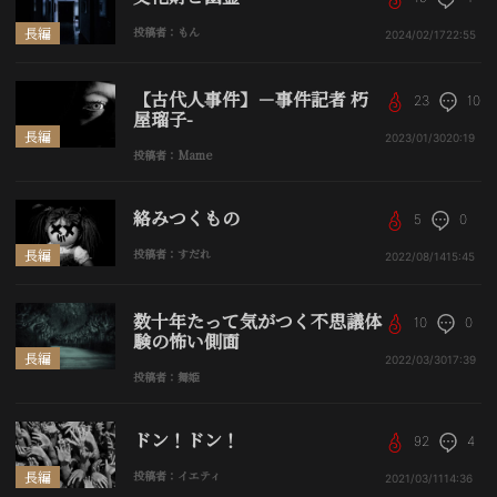
長編
投稿者：もん
2024/02/17
22:55
【古代人事件】－事件記者 朽
23
10
屋瑠子-
長編
2023/01/30
20:19
投稿者：Mame
絡みつくもの
5
0
長編
投稿者：すだれ
2022/08/14
15:45
数十年たって気がつく不思議体
10
0
験の怖い側面
長編
2022/03/30
17:39
投稿者：舞姫
ドン！ドン！
92
4
長編
投稿者：イエティ
2021/03/11
14:36