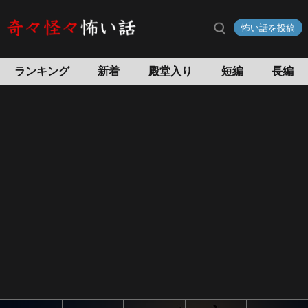
古
怖い話を投稿
墳
の
怖
ランキング
新着
殿堂入り
短編
長編
い
話
怖
い
話
投
稿
サ
イ
ト
奇々
怪々