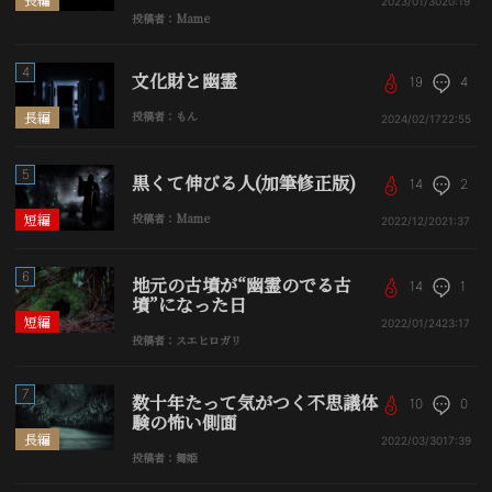
2023/01/30
20:19
投稿者：Mame
4
文化財と幽霊
19
4
長編
投稿者：もん
2024/02/17
22:55
5
黒くて伸びる人(加筆修正版)
14
2
短編
投稿者：Mame
2022/12/20
21:37
6
地元の古墳が“幽霊のでる古
14
1
墳”になった日
短編
2022/01/24
23:17
投稿者：スエヒロガリ
7
数十年たって気がつく不思議体
10
0
験の怖い側面
長編
2022/03/30
17:39
投稿者：舞姫