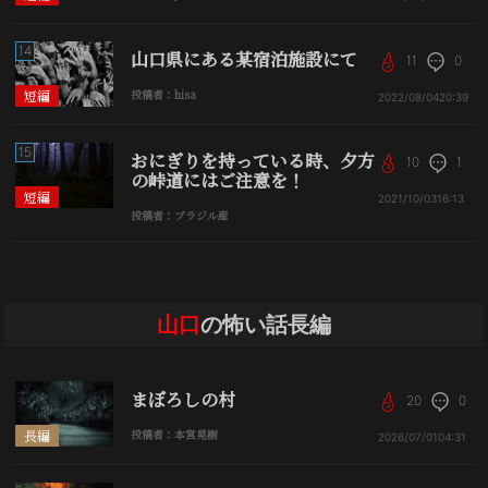
14
山口県にある某宿泊施設にて
11
0
短編
投稿者：hisa
2022/08/04
20:39
15
おにぎりを持っている時、夕方
10
1
の峠道にはご注意を！
短編
2021/10/03
16:13
投稿者：ブラジル産
山口
の怖い話長編
まぼろしの村
20
0
長編
投稿者：本宮晃樹
2026/07/01
04:31