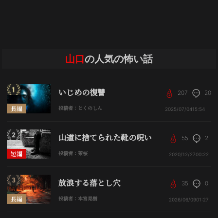
山口
の人気の怖い話
いじめの復讐
207
20
長編
投稿者：とくのしん
2025/07/04
15:54
山道に捨てられた靴の呪い
55
2
短編
投稿者：茉桜
2020/12/27
00:22
放浪する落とし穴
35
0
長編
投稿者：本宮晃樹
2026/06/09
01:27