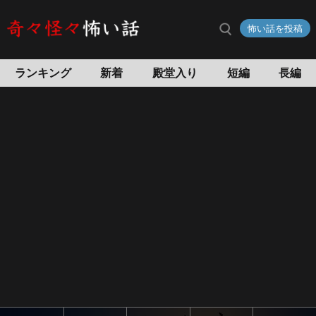
山
怖い話を投稿
口
の
怖
ランキング
新着
殿堂入り
短編
長編
い
話
怖
い
話
投
稿
サ
イ
ト
奇々
怪々