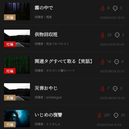
霧の中で
9
0
長編
投稿者：翔真
2026/02/20
19:02
供物回収班
23
2
短編
投稿者：気まぐれパルスィ
2025/10/25
01:04
関連タグすべて取る【実話】
14
9
短編
投稿者：カビゴンと蟹のハーフ
2025/08/24
21:12
災害おやじ
7
0
長編
投稿者：nickningen
2025/08/09
03:30
いじめの復讐
207
20
長編
投稿者：とくのしん
2025/07/04
15:54