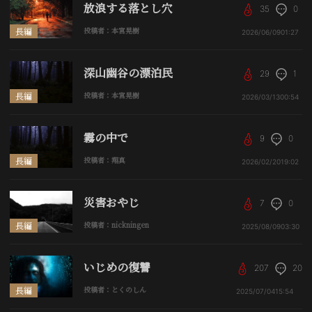
放浪する落とし穴
35
0
長編
投稿者：本宮晃樹
2026/06/09
01:27
深山幽谷の漂泊民
29
1
長編
投稿者：本宮晃樹
2026/03/13
00:54
霧の中で
9
0
長編
投稿者：翔真
2026/02/20
19:02
災害おやじ
7
0
長編
投稿者：nickningen
2025/08/09
03:30
いじめの復讐
207
20
長編
投稿者：とくのしん
2025/07/04
15:54