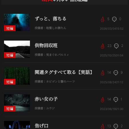
ずっと、落ちる
5
0
短編
投稿者：地雷しか勝たん
2026/03/04
15:52
供物回収班
23
2
短編
投稿者：気まぐれパルスィ
2025/10/25
01:04
関連タグすべて取る【実話】
14
9
短編
投稿者：カビゴンと蟹のハーフ
2025/08/24
21:12
赤い女の子
14
1
短編
投稿者：ユウジ
2023/06/19
21:30
告げ口
13
2