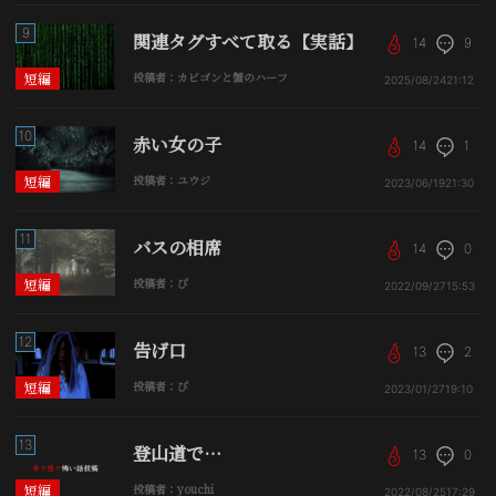
9
関連タグすべて取る【実話】
14
9
短編
投稿者：カビゴンと蟹のハーフ
2025/08/24
21:12
10
赤い女の子
14
1
短編
投稿者：ユウジ
2023/06/19
21:30
11
バスの相席
14
0
短編
投稿者：ぴ
2022/09/27
15:53
12
告げ口
13
2
短編
投稿者：ぴ
2023/01/27
19:10
13
登山道で…
13
0
短編
投稿者：youchi
2022/08/25
17:29