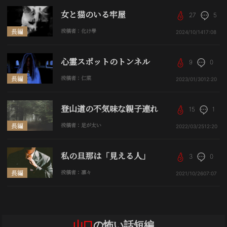
女と猫のいる牢屋
27
5
長編
投稿者：化け學
2024/10/14
17:08
心霊スポットのトンネル
9
0
長編
投稿者：仁菜
2023/01/30
12:20
登山道の不気味な親子連れ
15
1
長編
投稿者：足が太い
2022/03/25
12:20
私の旦那は「見える人」
3
0
長編
投稿者：凛々
2021/10/26
07:07
山口
の怖い話短編