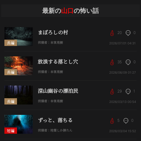
最新の
山口
の怖い話
まぼろしの村
20
0
長編
投稿者：本宮晃樹
2026/07/01
04:31
放浪する落とし穴
35
0
長編
投稿者：本宮晃樹
2026/06/09
01:27
深山幽谷の漂泊民
29
1
長編
投稿者：本宮晃樹
2026/03/13
00:54
ずっと、落ちる
5
0
短編
投稿者：地雷しか勝たん
2026/03/04
15:52