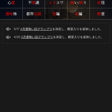
心
霊
不
思
議
ヒト
コワ
呪
い/
祟
り
妖
怪
意味
怖
都市
伝説
短
編
長
編
殿
堂
5/17
4月度怖い話グランプリ
を決定し、殿堂入りを追加しました。
4/20
3月度怖い話グランプリ
を決定し、殿堂入りを追加しました。