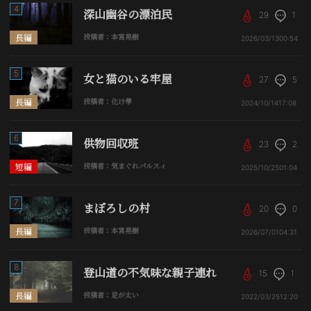
4
深山幽谷の漂泊民
29
1
長編
投稿者：本宮晃樹
2026/03/13
00:54
5
女と猫のいる牢屋
27
5
長編
投稿者：化け學
2024/10/14
17:08
6
供物回収班
23
2
短編
投稿者：気まぐれパルスィ
2025/10/25
01:04
7
まぼろしの村
20
0
長編
投稿者：本宮晃樹
2026/07/01
04:31
8
登山道の不気味な親子連れ
15
1
長編
投稿者：足が太い
2022/03/25
12:20