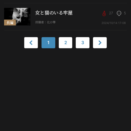
女と猫のいる牢屋
27
5
長編
投稿者：化け學
2024/10/14
17:08
1
2
3