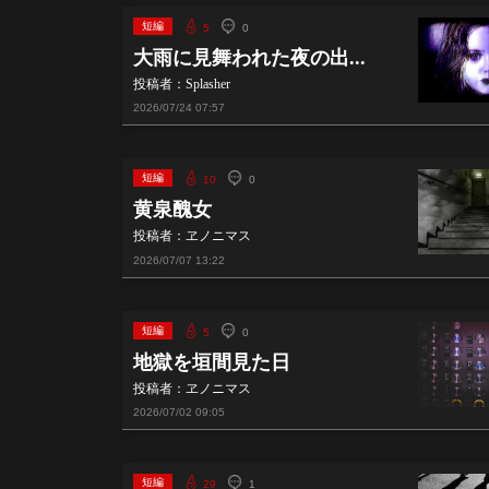
短編
5
0
大雨に見舞われた夜の出...
投稿者：Splasher
2026/07/24
07:57
短編
10
0
黄泉醜女
投稿者：ヱノニマス
2026/07/07
13:22
短編
5
0
地獄を垣間見た日
投稿者：ヱノニマス
2026/07/02
09:05
短編
29
1