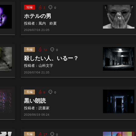
短編
2
0
ホテルの男
投稿者：風内 鈴夏
2026/07/16
21:05
長編
72
0
殺したい人、いるー？
投稿者：山科文字
2026/07/04
21:35
長編
8
0
黒い朗読
投稿者：読書家
2026/06/19
06:24
長編
17
0