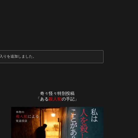
入りを追加しました。
奇々怪々特別投稿
「ある
殺人犯
の手記」