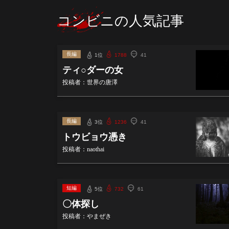
コンビニの人気記事
長編
1位
1788
41
ティ○ダーの女
投稿者：世界の唐澤
長編
3位
1236
41
トウビョウ憑き
投稿者：naothai
短編
5位
732
61
〇体探し
投稿者：やまぜき