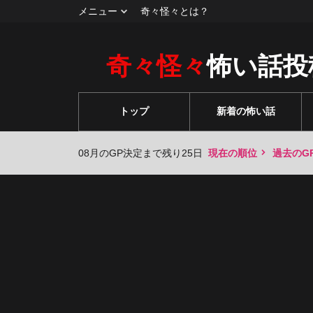
メニュー
奇々怪々とは？
奇々怪々
怖い話投
トップ
新着の怖い話
08月のGP決定まで残り25日
現在の順位
過去のG
々
々