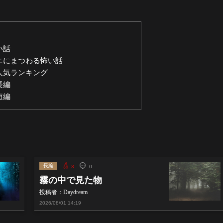
い話
ニにまつわる怖い話
人気ランキング
長編
短編
長編
3
0
霧の中で見た物
投稿者：Daydream
2026/08/01
14:19