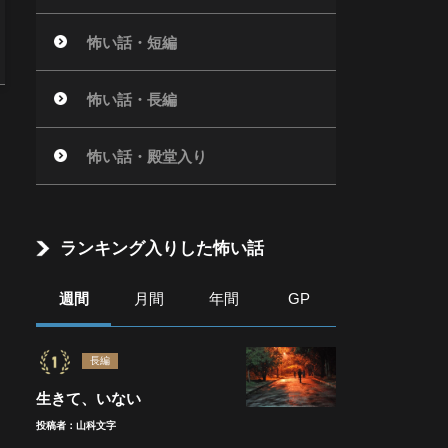
怖い話・短編
怖い話・長編
怖い話・殿堂入り
ランキング入りした怖い話
週間
月間
年間
GP
長編
生きて、いない
投稿者：山科文字