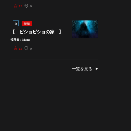
13
0
5
短編
【 ビショビショの家 】
投稿者：Mame
12
0
一覧を見る