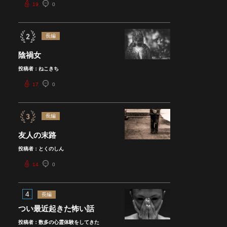
19
0
長編
陰禍女
投稿者：ねこきち
17
0
長編
友人の末路
投稿者：とくのしん
14
0
4
長編
つい最近起きた怖い話
投稿者：数多の心霊体験をしてきた