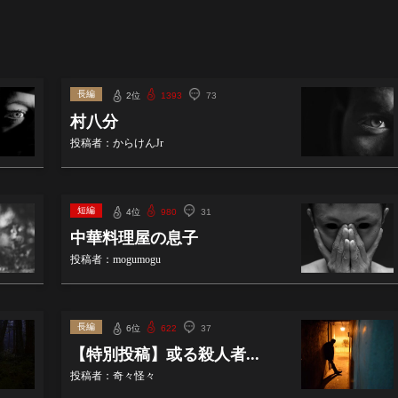
長編
2位
1393
73
村八分
投稿者：からけんJr
短編
4位
980
31
中華料理屋の息子
投稿者：mogumogu
長編
6位
622
37
【特別投稿】或る殺人者...
投稿者：奇々怪々