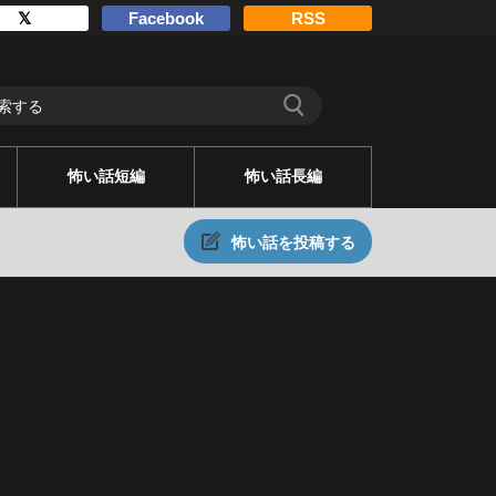
𝕏
Facebook
RSS
怖い話短編
怖い話長編
怖い話を投稿する