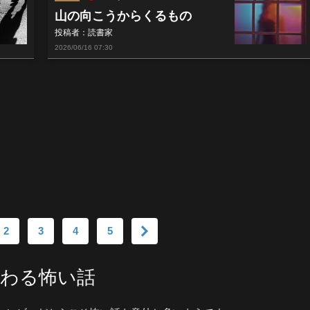
山の向こうからくるもの
投稿者：読書家
2026/06/16
07:30
2
3
4
5
わる怖い話