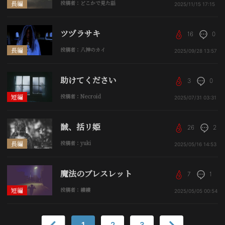
長編
投稿者：どこかで見た話
2025/11/15
17:15
ツヅラサキ
16
0
長編
投稿者：八神のカイ
2025/09/28
13:57
助けてください
3
0
短編
投稿者：Necroid
2025/07/31
03:31
馘、括リ姫
26
2
長編
投稿者：yuki
2025/05/16
14:53
魔法のブレスレット
7
1
短編
投稿者：縷縷
2025/05/05
00:54
1
2
3