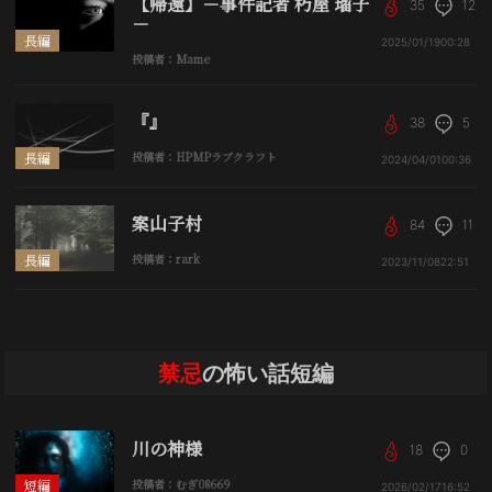
【帰還】－事件記者 朽屋 瑠子
35
12
－
長編
2025/01/19
00:28
投稿者：Mame
『』
38
5
長編
投稿者：HPMPラブクラフト
2024/04/01
00:36
案山子村
84
11
長編
投稿者：rark
2023/11/08
22:51
禁忌
の怖い話短編
川の神様
18
0
短編
投稿者：むぎ08669
2026/02/17
16:52