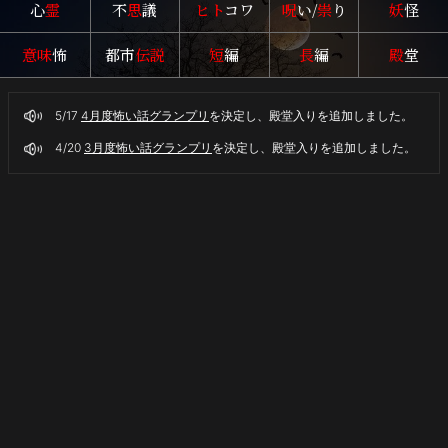
心
霊
不
思
議
ヒト
コワ
呪
い/
祟
り
妖
怪
意味
怖
都市
伝説
短
編
長
編
殿
堂
5/17
4月度怖い話グランプリ
を決定し、殿堂入りを追加しました。
4/20
3月度怖い話グランプリ
を決定し、殿堂入りを追加しました。