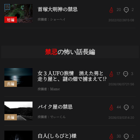
15
首塚大明神の禁忌
20
2
短編
投稿者：ショーヘイ
2022/02/26
15:08
禁忌
の怖い話長編
女３人UFO旅情 消えた男と
17
3
走り屋と、謎の畑で捕まえて!?
長編
2026/06/07
21:56
投稿者：Mame
バイク屋の禁忌
44
0
長編
投稿者：でぃーくん
2026/03/03
14:20
白人(しらびと)様
30
2