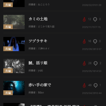
長編
投稿者：ねこじろう
2026/02/01
01:39
カミの土地
12
0
長編
投稿者：どこかで見た話
2025/11/15
17:15
ツヅラサキ
16
0
長編
投稿者：八神のカイ
2025/09/28
13:57
馘、括リ姫
26
2
長編
投稿者：yuki
2025/05/16
14:53
赤い手の家で
48
1
長編
投稿者：Mine
2025/04/29
10:44