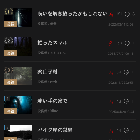
呪いを解き放ったかもしれない
191
8
長編
投稿者：煙巻
2022/03/11
12:02
拾ったスマホ
150
11
長編
投稿者：とくのしん
2023/07/04
09:18
案山子村
84
11
長編
投稿者：rark
2023/11/08
22:51
4
赤い手の家で
48
1
長編
投稿者：Mine
2025/04/29
10:44
5
バイク屋の禁忌
44
0
投稿者：でぃーくん