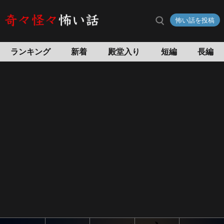
禁
怖い話を投稿
忌
の
怖
ランキング
新着
殿堂入り
短編
長編
い
話
怖
い
話
投
稿
サ
イ
ト
奇々
怪々