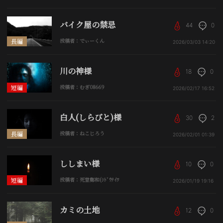
バイク屋の禁忌
44
0
長編
投稿者：でぃーくん
2026/03/03
14:20
川の神様
18
0
短編
投稿者：むぎ08669
2026/02/17
16:52
白人(しらびと)様
30
2
長編
投稿者：ねこじろう
2026/02/01
01:39
ししまい様
10
0
短編
投稿者：死堂鄭和(ｼﾄﾞｳﾃｲﾜ
2026/01/19
19:16
カミの土地
12
0