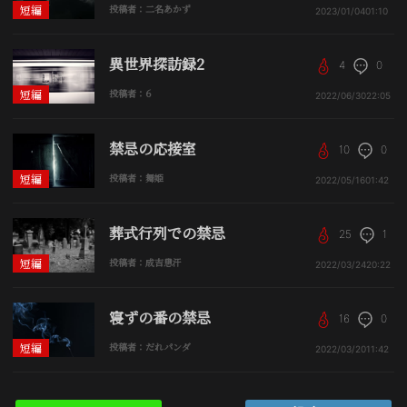
短編
投稿者：二名あかず
2023/01/04
01:10
異世界探訪録2
4
0
短編
投稿者：6
2022/06/30
22:05
禁忌の応接室
10
0
短編
投稿者：舞姫
2022/05/16
01:42
葬式行列での禁忌
25
1
短編
投稿者：成吉思汗
2022/03/24
20:22
寝ずの番の禁忌
16
0
短編
投稿者：だれパンダ
2022/03/20
11:42