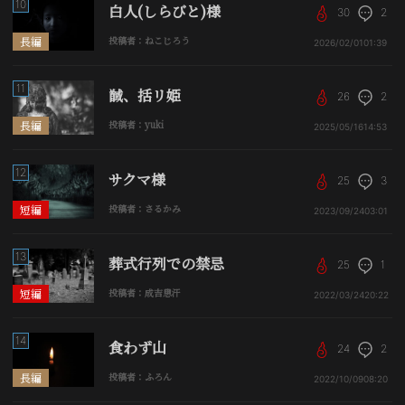
10
白人(しらびと)様
30
2
長編
投稿者：ねこじろう
2026/02/01
01:39
11
馘、括リ姫
26
2
長編
投稿者：yuki
2025/05/16
14:53
12
サクマ様
25
3
短編
投稿者：さるかみ
2023/09/24
03:01
13
葬式行列での禁忌
25
1
短編
投稿者：成吉思汗
2022/03/24
20:22
14
食わず山
24
2
長編
投稿者：ふろん
2022/10/09
08:20