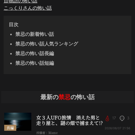
百物語の怖い話
こっくりさんの怖い話
目次
禁忌の新着怖い話
禁忌の怖い話人気ランキング
禁忌の怖い話長編
禁忌の怖い話短編
最新の
禁忌
の怖い話
女３人UFO旅情 消えた男と
17
3
走り屋と、謎の畑で捕まえて!?
長編
2026/06/07
21:56
投稿者：Mame