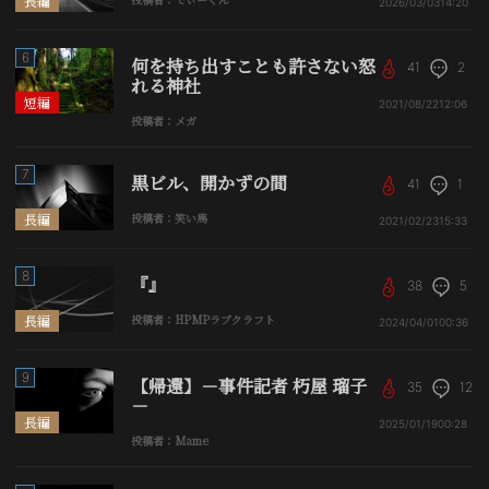
長編
2026/03/03
14:20
6
何を持ち出すことも許さない怒
41
2
れる神社
短編
2021/08/22
12:06
投稿者：メガ
7
黒ビル、開かずの間
41
1
長編
投稿者：笑い馬
2021/02/23
15:33
8
『』
38
5
長編
投稿者：HPMPラブクラフト
2024/04/01
00:36
9
【帰還】－事件記者 朽屋 瑠子
35
12
－
長編
2025/01/19
00:28
投稿者：Mame