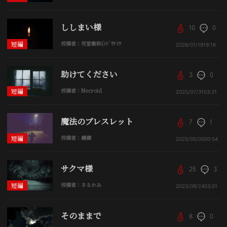
ししまい様
10
0
短編
投稿者：死堂鄭和(ｼﾄﾞｳﾃｲﾜ
2026/01/19
19:16
助けてください
3
0
短編
投稿者：Necroid
2025/07/31
03:31
魔法のブレスレット
7
1
短編
投稿者：縷縷
2025/05/05
00:54
サクマ様
25
3
短編
投稿者：さるかみ
2023/09/24
03:01
そのままで
8
0