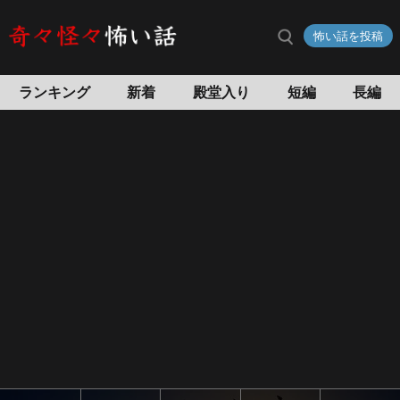
青
怖い話を投稿
い
屋
根
ランキング
新着
殿堂入り
短編
長編
の
家
の
怖
い
話
怖
い
話
投
稿
サ
イ
ト
奇々