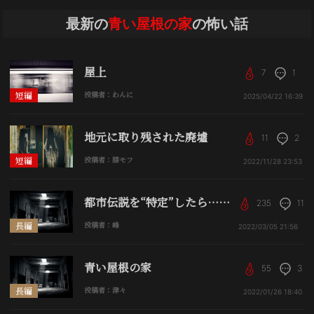
最新の
青い屋根の家
の怖い話
屋上
7
1
短編
投稿者：わんに
2025/04/22
16:39
地元に取り残された廃墟
11
2
短編
投稿者：膝モフ
2022/11/28
23:53
都市伝説を“特定”したら……
235
11
長編
投稿者：峰
2022/03/05
21:56
青い屋根の家
55
3
長編
投稿者：津々
2022/01/26
18:40