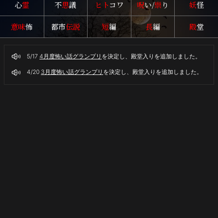
心
霊
不
思
議
ヒト
コワ
呪
い/
祟
り
妖
怪
怪々
意味
怖
都市
伝説
短
編
長
編
殿
堂
5/17
4月度怖い話グランプリ
を決定し、殿堂入りを追加しました。
4/20
3月度怖い話グランプリ
を決定し、殿堂入りを追加しました。