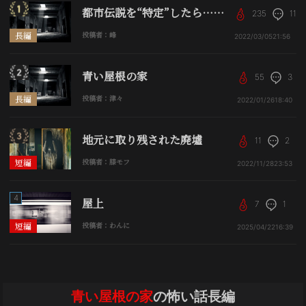
都市伝説を“特定”したら……
235
11
長編
投稿者：峰
2022/03/05
21:56
青い屋根の家
55
3
長編
投稿者：津々
2022/01/26
18:40
地元に取り残された廃墟
11
2
短編
投稿者：膝モフ
2022/11/28
23:53
4
屋上
7
1
短編
投稿者：わんに
2025/04/22
16:39
青い屋根の家
の怖い話長編