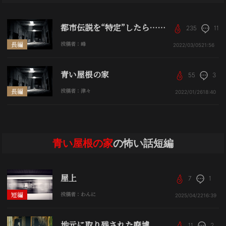
都市伝説を“特定”したら……
235
11
長編
投稿者：峰
2022/03/05
21:56
青い屋根の家
55
3
長編
投稿者：津々
2022/01/26
18:40
青い屋根の家
の怖い話短編
屋上
7
1
短編
投稿者：わんに
2025/04/22
16:39
地元に取り残された廃墟
11
2