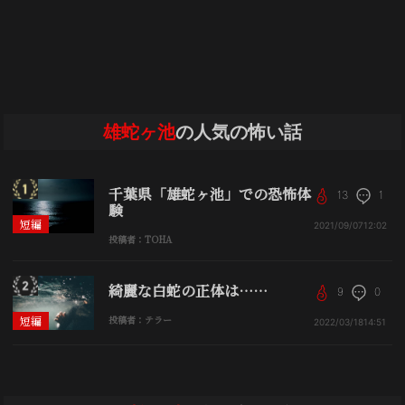
雄蛇ヶ池
の人気の怖い話
千葉県「雄蛇ヶ池」での恐怖体
13
1
験
短編
2021/09/07
12:02
投稿者：TOHA
綺麗な白蛇の正体は……
9
0
短編
投稿者：テラー
2022/03/18
14:51