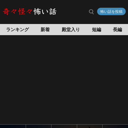
千
怖い話を投稿
葉
県
東
ランキング
新着
殿堂入り
短編
長編
金
市
の
「雄
蛇
ヶ
池」
を
心
霊
ス
ポ
ッ
ト
に
し