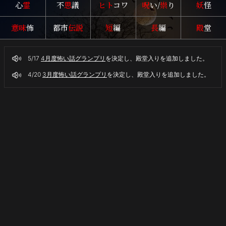
心
霊
不
思
議
ヒト
コワ
呪
い/
祟
り
妖
怪
た
悲
意味
怖
都市
伝説
短
編
長
編
殿
堂
し
き
伝
5/17
4月度怖い話グランプリ
を決定し、殿堂入りを追加しました。
説
と
4/20
3月度怖い話グランプリ
を決定し、殿堂入りを追加しました。
は…