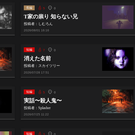
長編
5
0
T家の祟り 知らない兄
投稿者：しむろん
2026/08/01
16:16
短編
7
0
消えた名前
投稿者：スカイツリー
2026/07/28
17:51
短編
5
0
実話〜殺人鬼〜
投稿者：Splasher
2026/07/25
11:22
短編
3
0