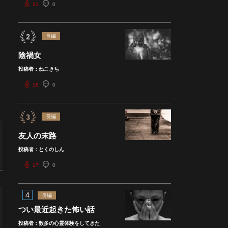
21
0
長編
陰禍女
投稿者：ねこきち
18
0
長編
友人の末路
投稿者：とくのしん
17
0
4
長編
つい最近起きた怖い話
投稿者：数多の心霊体験をしてきた