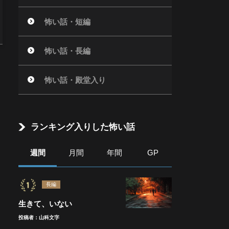
怖い話・短編
怖い話・長編
怖い話・殿堂入り
ランキング入りした怖い話
週間
月間
年間
GP
長編
生きて、いない
投稿者：山科文字