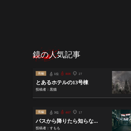
鏡の人気記事
長編
1位
806
27
とあるホテルの13号棟
投稿者：黒猫
長編
3位
467
17
バスから降りたら知らな...
投稿者：すもも