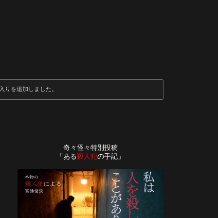
入りを追加しました。
奇々怪々特別投稿
「ある
殺人犯
の手記」