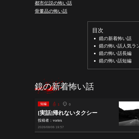
都市伝説の怖い話
骨董品の怖い話
目次
鏡の新着怖い話
鏡の怖い話人気ラ
鏡の怖い話長編
鏡の怖い話短編
鏡の新着怖い話
短編
1
0
[実話]帰れないタクシー
投稿者：vortex
2026/08/06
19:57