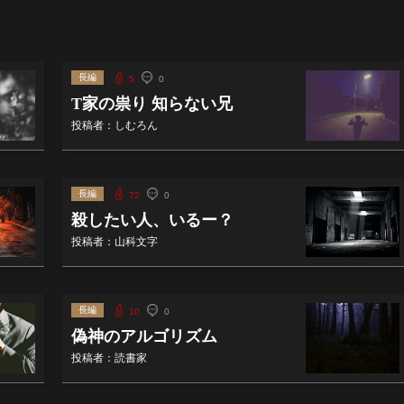
長編
5
0
T家の祟り 知らない兄
投稿者：しむろん
長編
72
0
殺したい人、いるー？
投稿者：山科文字
長編
10
0
偽神のアルゴリズム
投稿者：読書家