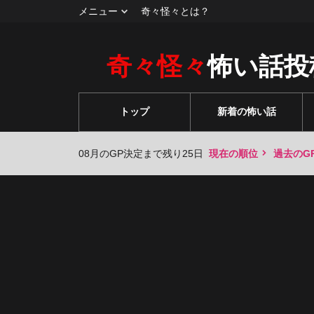
メニュー
奇々怪々とは？
奇々怪々
怖い話投
トップ
新着の怖い話
08月のGP決定まで残り25日
現在の順位
過去のG
々
々