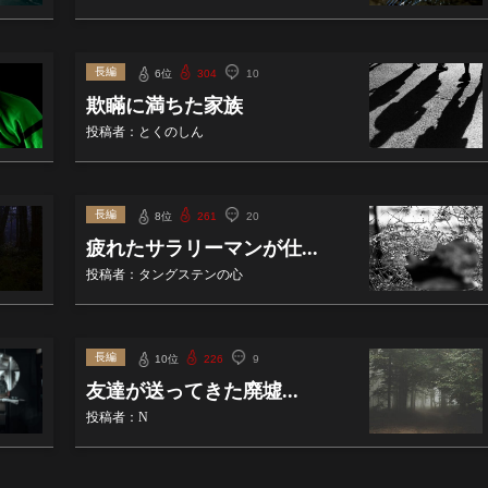
長編
6位
304
10
欺瞞に満ちた家族
投稿者：とくのしん
長編
8位
261
20
疲れたサラリーマンが仕...
投稿者：タングステンの心
長編
10位
226
9
友達が送ってきた廃墟...
投稿者：N