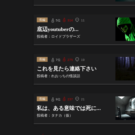
長編
5位
314
11
底辺youtuberの...
投稿者：ロイドブラザーズ
長編
7位
275
19
これを見たら連絡下さい
投稿者：れおっちの怪談話
長編
9位
237
21
私は、ある意味では死に...
投稿者：タナカ（仮）