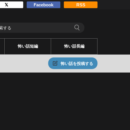
𝕏
Facebook
RSS
怖い話短編
怖い話長編
怖い話を投稿する