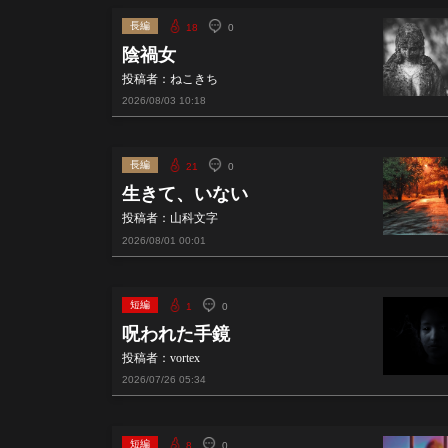
長編
18
0
陰禍女
投稿者：ねこきち
2026/08/03
10:18
長編
21
0
生きて、いない
投稿者：山科文字
2026/08/01
00:01
短編
1
0
呪われた手鏡
投稿者：vortex
2026/07/26
05:34
短編
8
0