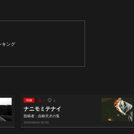
ンキング
短編
1
1
ナニモミテナイ
投稿者：自称天才の兎
2026/08/04
00:55