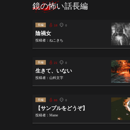
鏡の怖い話長編
長編
18
0
陰禍女
投稿者：ねこきち
長編
21
0
生きて、いない
投稿者：山科文字
長編
86
0
【サンプルをどうぞ】
投稿者：Mame