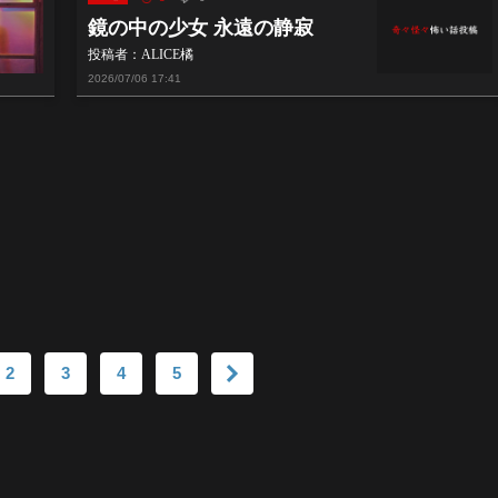
鏡の中の少女 永遠の静寂
投稿者：ALICE橘
2026/07/06
17:41
2
3
4
5