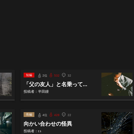
短編
2位
532
32
「父の友人」と名乗って...
投稿者：半田鏝
長編
4位
428
22
向かい合わせの怪異
投稿者：r.s