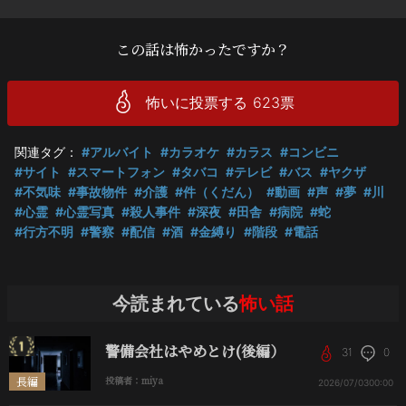
この話は怖かったですか？
怖いに投票する
623
票
関連タグ：
#アルバイト
#カラオケ
#カラス
#コンビニ
#サイト
#スマートフォン
#タバコ
#テレビ
#バス
#ヤクザ
#不気味
#事故物件
#介護
#件（くだん）
#動画
#声
#夢
#川
#心霊
#心霊写真
#殺人事件
#深夜
#田舎
#病院
#蛇
#行方不明
#警察
#配信
#酒
#金縛り
#階段
#電話
今読まれている
怖い話
警備会社はやめとけ(後編）
31
0
長編
投稿者：miya
2026/07/03
00:00