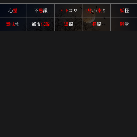
心
霊
不
思
議
ヒト
コワ
呪
い/
祟
り
妖
怪
意味
怖
都市
伝説
短
編
長
編
殿
堂