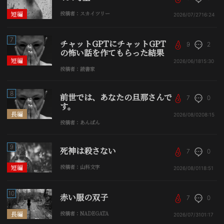
短編
投稿者：スカイツリー
2026/07/27
16:24
7
チャットGPTにチャットGPT
9
2
の怖い話を作てもらった結果
短編
2026/06/18
15:30
投稿者：読書家
8
前世では、あなたの旦那さんで
7
0
す。
長編
2026/08/02
08:15
投稿者：あんぱん
9
死神は殺さない
7
0
短編
投稿者：山科文字
2026/08/01
18:51
10
赤い服の双子
7
0
長編
投稿者：NADEGATA
2026/07/31
01:17