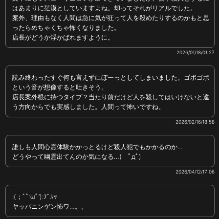
はあまりに茫漠としていますよね。却ってそれがリアルでした。
案外、理由もなく人間は急に気が狂って人を殺めたりするのかもと思
ったらめちゃくちゃ怖くなりました。
店長がどうか浮かばれますように。
2026/01/18/01:27
読み終わったすぐ何も言えずにぼーっとしてしまいました。ゴボゴボ
という音が想像すると吐きそう。
店長案外根に持つタイプ？当たり前だけど人を殺してはいけないと違
う方向からでも実感しました。人間って怖いですね。
2026/02/16/18:58
誰しも人間心霊体験かかっとるけど殺人犯でもかかるのか…
どうやって幽霊出てんのか気になる…( ﾟдﾟ)
2026/04/12/17:06
:(；ﾞﾟ’ωﾟ’):ﾌﾞﾙｯ
ヤッパニンゲン怖ワ…。。