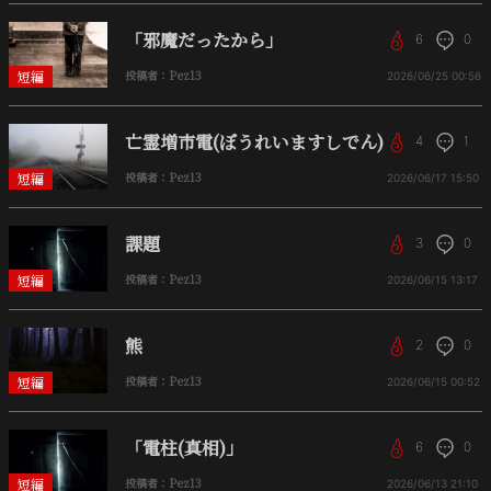
「邪魔だったから」
6
0
短編
投稿者：Pez13
2026/06/25
00:56
亡霊増市電(ぼうれいますしでん)
4
1
短編
投稿者：Pez13
2026/06/17
15:50
課題
3
0
短編
投稿者：Pez13
2026/06/15
13:17
熊
2
0
短編
投稿者：Pez13
2026/06/15
00:52
「電柱(真相)」
6
0
短編
投稿者：Pez13
2026/06/13
21:10