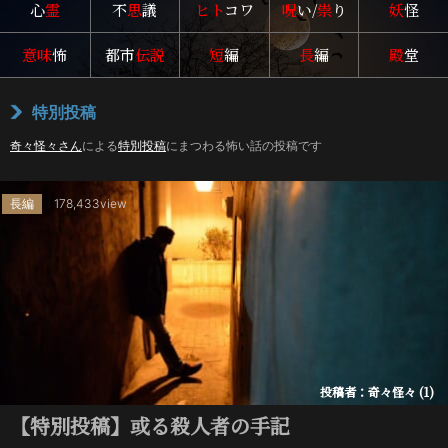
心
霊
不
思
議
ヒト
コワ
呪
い/
祟
り
妖
怪
意味
怖
都市
伝説
短
編
長
編
殿
堂
特別投稿
奇々怪々さん
による
特別投稿
にまつわる怖い話の投稿です
長編
178,433view
投稿者：奇々怪々 (1)
【特別投稿】或る殺人者の手記