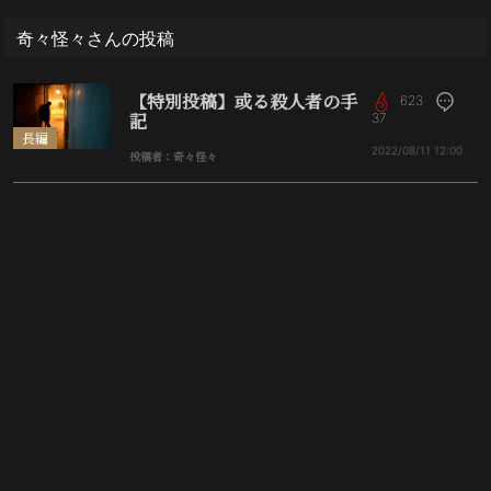
奇々怪々さんの投稿
【特別投稿】或る殺人者の手
623
記
37
長編
2022/08/11
12:00
投稿者：奇々怪々