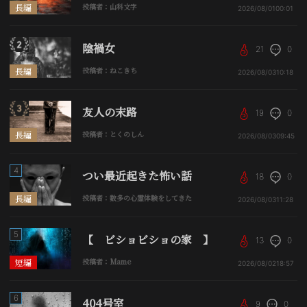
長編
投稿者：山科文字
2026/08/01
00:01
陰禍女
21
0
長編
投稿者：ねこきち
2026/08/03
10:18
友人の末路
19
0
長編
投稿者：とくのしん
2026/08/03
09:45
4
つい最近起きた怖い話
18
0
長編
投稿者：数多の心霊体験をしてきた
2026/08/03
11:28
5
【 ビショビショの家 】
13
0
短編
投稿者：Mame
2026/08/02
18:57
6
404号室
9
0