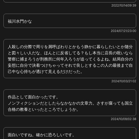
2022/10/14/09:39
福川水門かな
2024/07/21/23:00
人殺しの分際で周りを屑呼ばわりとかもう静かに暮らしたいとか随分
と図々しい人だな、ほんとに反省してる？もし本当に店長の呪いなら
警察に捕まろうが刑務所に何年入ろうが追ってくるよね。結局自分の
妄想に自分で決着つけちゃってそれで良しとするこの人の最後まで自
己中な心持ちが透けて見えるだけだった。
2024/10/03/21:02
作品として面白かったです。
ノンフィクションだとしたらなかなかの文章力。さすが腐っても国立
合格の教養といったところでしょうか。
2024/10/09/02:38
面白いですね。確かに恐ろしいです。