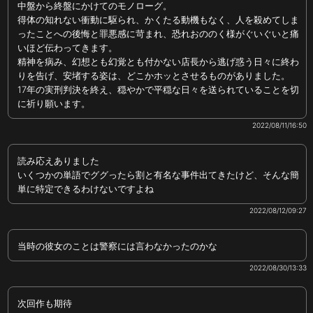
中盤から終盤にかけてのモノローグ。
得体の知れない衝動に駆られ、かくたる動機もなく、人を殺めてしま
ったことへの後悔と罪悪感に苛まれ、恐れおののく様がぐいぐいと痛
いほど伝わってきます。
精神を病み、幻想とも幻覚とも付かない店長から逃げ惑う日々に終わ
りを告げ、安堵する姿は、どこかホッとさせるものがありました。
17年の実刑判決を終え、穏やかで平穏な日々を送られていることを切
に祈り願います。
2022/08/11/16:50
読み応えありました
いくつかの単語でググったら割と有名な事件出てきたけど、そんな簡
単に特定できるわけないですよね
2022/08/12/09:27
当時の彼女のことは警察には言わなかったのかな
2022/08/30/13:33
次回作も期待