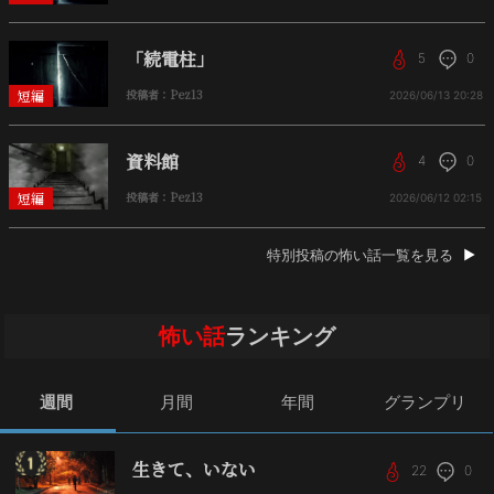
「続電柱」
5
0
短編
投稿者：Pez13
2026/06/13
20:28
資料館
4
0
短編
投稿者：Pez13
2026/06/12
02:15
特別投稿の怖い話一覧を見る
怖い話
ランキング
週間
月間
年間
グランプリ
生きて、いない
22
0