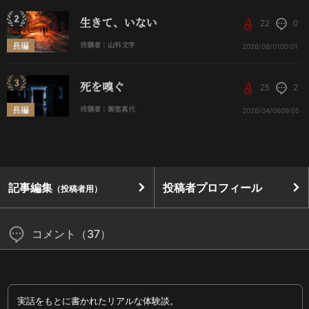
生きて、いない
22
0
長編
投稿者：山科文字
2026/08/01
00:01
死を嗅ぐ
25
2
長編
投稿者：御室真代
2026/04/06
09:05
記事編集
投稿者プロフィール
（投稿者用）
コメント（37）
実話をもとに書かれたリアルな体験談。