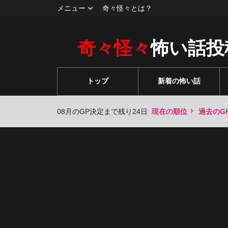
メニュー
奇々怪々とは？
奇々怪々
怖い話投
トップ
新着の怖い話
08月のGP決定まで残り24日
現在の順位
過去のG
々
々