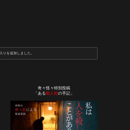
入りを追加しました。
奇々怪々特別投稿
「ある
殺人犯
の手記」