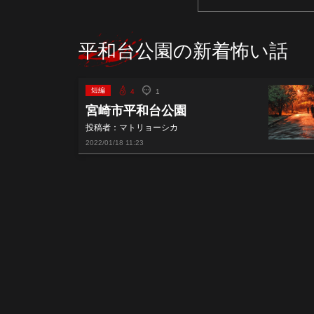
平和台公園の新着怖い話
短編
4
1
宮崎市平和台公園
投稿者：マトリョーシカ
2022/01/18
11:23