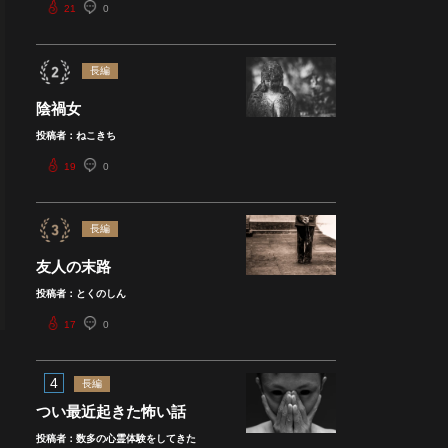
21
0
長編
陰禍女
投稿者：ねこきち
19
0
長編
友人の末路
投稿者：とくのしん
17
0
4
長編
つい最近起きた怖い話
投稿者：数多の心霊体験をしてきた