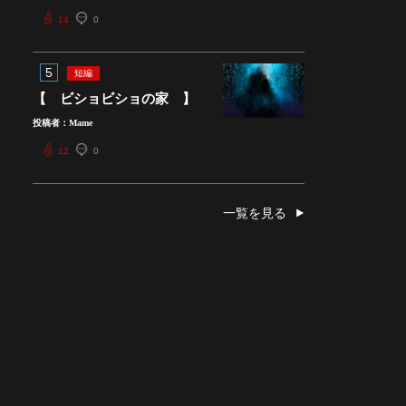
14
0
5
短編
【 ビショビショの家 】
投稿者：Mame
12
0
一覧を見る