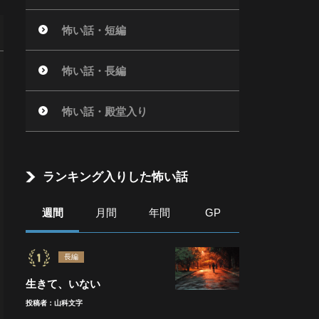
怖い話・短編
怖い話・長編
怖い話・殿堂入り
ランキング入りした怖い話
週間
月間
年間
GP
長編
生きて、いない
投稿者：山科文字