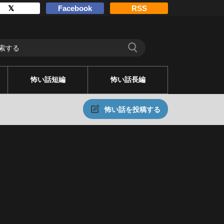
𝕏
Facebook
RSS
怖い話短編
怖い話長編
怖い話を投稿する