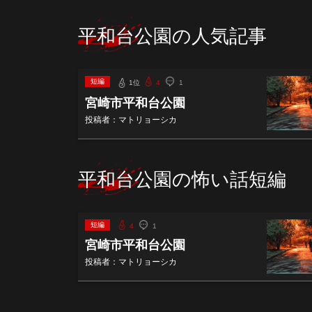
平和台公園の人気記事
短編
1位
4
1
宮崎市平和台公園
投稿者：マトリョーシカ
平和台公園の怖い話短編
短編
4
1
宮崎市平和台公園
投稿者：マトリョーシカ