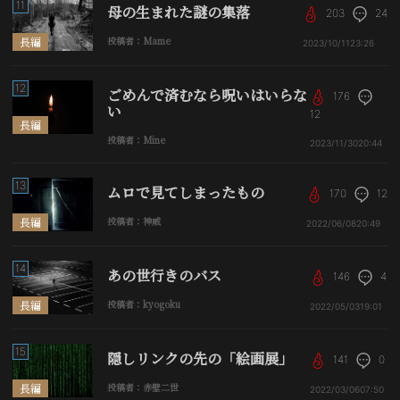
11
母の生まれた謎の集落
203
24
長編
投稿者：Mame
2023/10/11
23:26
12
ごめんで済むなら呪いはいらな
176
い
12
長編
投稿者：Mine
2023/11/30
20:44
13
ムロで見てしまったもの
170
12
長編
投稿者：神威
2022/06/08
20:49
14
あの世行きのバス
146
4
長編
投稿者：kyogoku
2022/05/03
19:01
15
隠しリンクの先の「絵画展」
141
0
長編
投稿者：赤壁二世
2022/03/06
07:50