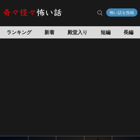
幽
怖い話を投稿
体
離
脱
ランキング
新着
殿堂入り
短編
長編
の
怖
い
話
怖
い
話
投
稿
サ
イ
ト
奇々
怪々