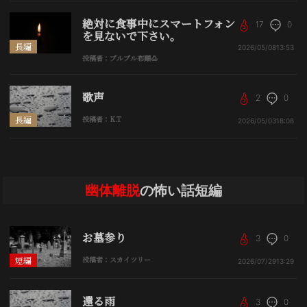
絶対に食事中にスマートフォン
17
0
を見ないで下さい。
長編
2026/05/08
13:53
投稿者：プルプル布顚🍮
歌声
2
0
長編
投稿者：K.T
2026/05/03
18:08
幽体離脱
の怖い話短編
お墓参り
3
0
短編
投稿者：スカイツリー
2026/07/29
13:29
還る雨
3
0