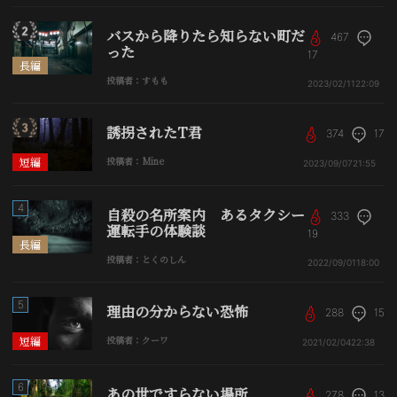
バスから降りたら知らない町だ
467
った
17
長編
投稿者：すもも
2023/02/11
22:09
誘拐されたT君
374
17
短編
投稿者：Mine
2023/09/07
21:55
4
自殺の名所案内 あるタクシー
333
運転手の体験談
19
長編
投稿者：とくのしん
2022/09/01
18:00
5
理由の分からない恐怖
288
15
短編
投稿者：クーワ
2021/02/04
22:38
6
あの世ですらない場所
278
13