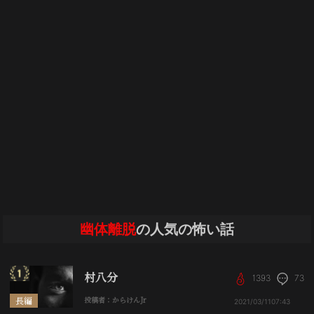
幽体離脱
の人気の怖い話
村八分
1393
73
長編
投稿者：からけんJr
2021/03/11
07:43