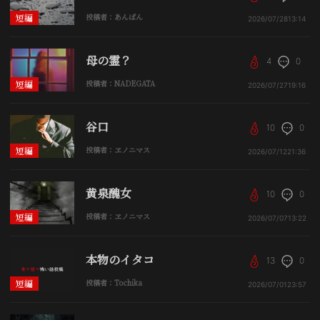
短編
投稿者：あんぱん
2026/07/28
13:14
母の霊？
4
0
短編
投稿者：NADEGATA
2026/07/27
19:16
谷口
10
0
短編
投稿者：ヱノニマス
2026/07/12
21:36
黄泉醜女
10
0
短編
投稿者：ヱノニマス
2026/07/07
13:22
本物のイタコ
13
0
短編
投稿者：Tochika
2026/07/01
23:57