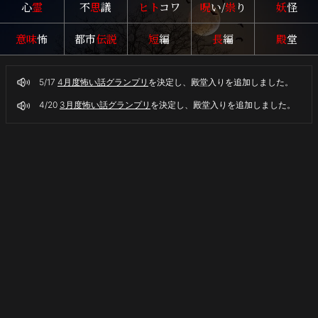
心
霊
不
思
議
ヒト
コワ
呪
い/
祟
り
妖
怪
意味
怖
都市
伝説
短
編
長
編
殿
堂
5/17
4月度怖い話グランプリ
を決定し、殿堂入りを追加しました。
4/20
3月度怖い話グランプリ
を決定し、殿堂入りを追加しました。