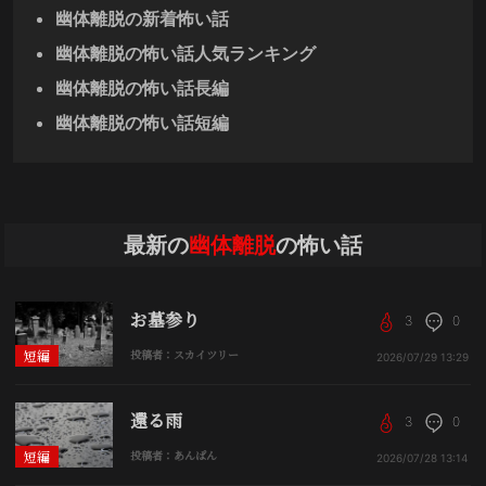
幽体離脱の新着怖い話
幽体離脱の怖い話人気ランキング
幽体離脱の怖い話長編
幽体離脱の怖い話短編
最新の
幽体離脱
の怖い話
お墓参り
3
0
短編
投稿者：スカイツリー
2026/07/29
13:29
還る雨
3
0
短編
投稿者：あんぱん
2026/07/28
13:14