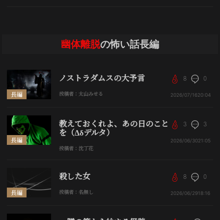
幽体離脱
の怖い話長編
ノストラダムスの大予言
8
0
長編
投稿者：太山みせる
2026/07/16
20:04
教えておくれよ、あの日のこと
3
3
を（Δδデルタ）
長編
2026/06/30
21:05
投稿者：沈丁花
殺した女
8
0
長編
投稿者：名無し
2026/06/29
18:16