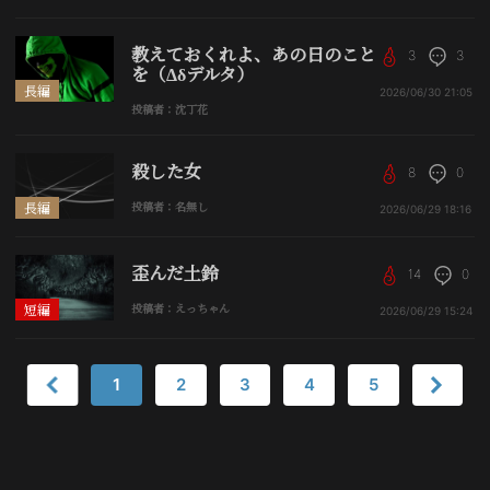
教えておくれよ、あの日のこと
3
3
を（Δδデルタ）
長編
2026/06/30
21:05
投稿者：沈丁花
殺した女
8
0
長編
投稿者：名無し
2026/06/29
18:16
歪んだ土鈴
14
0
短編
投稿者：えっちゃん
2026/06/29
15:24
1
2
3
4
5