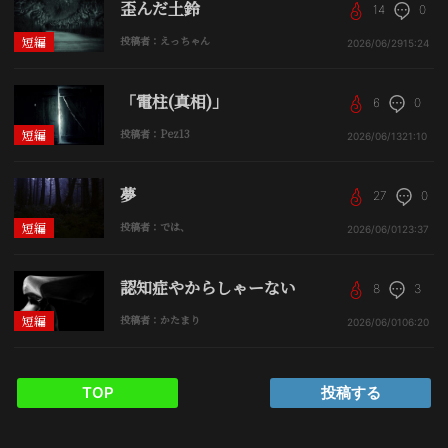
歪んだ土鈴
14
0
短編
投稿者：えっちゃん
2026/06/29
15:24
「電柱(真相)」
6
0
短編
投稿者：Pez13
2026/06/13
21:10
夢
27
0
短編
投稿者：では、
2026/06/01
23:37
認知症やからしゃーない
8
3
短編
投稿者：かたまり
2026/06/01
06:20
TOP
投稿する