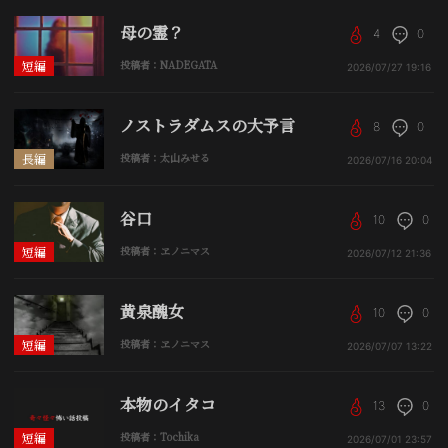
母の霊？
4
0
短編
投稿者：NADEGATA
2026/07/27
19:16
ノストラダムスの大予言
8
0
長編
投稿者：太山みせる
2026/07/16
20:04
谷口
10
0
短編
投稿者：ヱノニマス
2026/07/12
21:36
黄泉醜女
10
0
短編
投稿者：ヱノニマス
2026/07/07
13:22
本物のイタコ
13
0
短編
投稿者：Tochika
2026/07/01
23:57