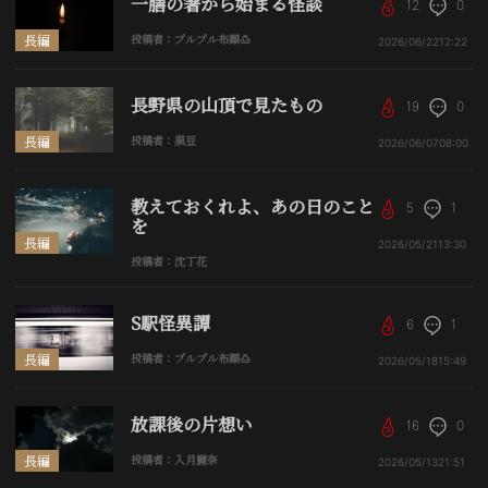
一膳の箸から始まる怪談
12
0
長編
投稿者：プルプル布顚🍮
2026/06/22
12:22
長野県の山頂で見たもの
19
0
長編
投稿者：黒豆
2026/06/07
08:00
教えておくれよ、あの日のこと
5
1
を
長編
2026/05/21
13:30
投稿者：沈丁花
S駅怪異譚
6
1
長編
投稿者：プルプル布顚🍮
2026/05/18
15:49
放課後の片想い
16
0
長編
投稿者：入月麗奈
2026/05/13
21:51