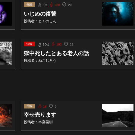
長編
8位
208
20
いじめの復讐
投稿者：とくのしん
短編
10位
192
22
獄中死したとある老人の話
投稿者：ねこじろう
長編
18
0
幸せ売ります
投稿者：本宮晃樹