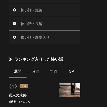
怖い話・短編
怖い話・長編
怖い話・殿堂入り
ランキング入りした怖い話
週間
月間
年間
GP
長編
友人の末路
投稿者：とくのしん