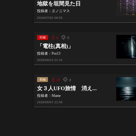
地獄を垣間見た日
投稿者：ヱノニマス
2026/07/02
09:05
短編
6
0
「電柱(真相)」
投稿者：Pez13
2026/06/13
21:10
長編
17
3
女３人UFO旅情 消え...
投稿者：Mame
2026/06/07
21:56