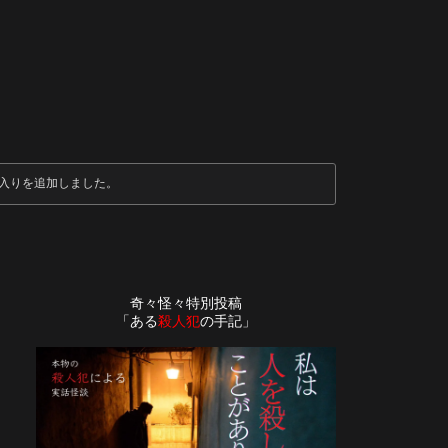
入りを追加しました。
奇々怪々特別投稿
「ある
殺人犯
の手記」