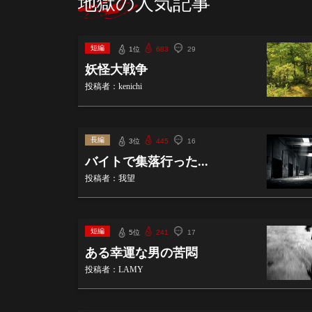
地獄の人気記事
短編
1位
683
29
妖怪大戦争
投稿者：kenichi
長編
3位
445
16
バイトで集落行った...
投稿者：我望
短編
5位
241
17
ある幸運な男の苦悶
投稿者：LAMY