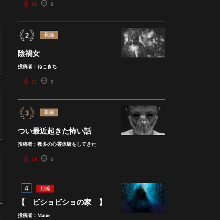
22
0
長編
陰禍女
投稿者：ねこきち
21
0
長編
つい最近起きた怖い話
投稿者：数多の心霊体験をしてきた
18
0
4
短編
【 ビショビショの家 】
投稿者：Mame