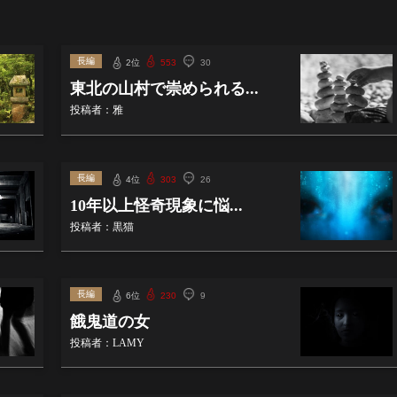
長編
2位
553
30
東北の山村で崇められる...
投稿者：雅
長編
4位
303
26
10年以上怪奇現象に悩...
投稿者：黒猫
長編
6位
230
9
餓鬼道の女
投稿者：LAMY