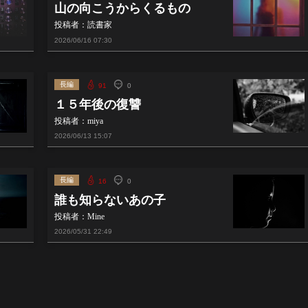
山の向こうからくるもの
投稿者：読書家
2026/06/16
07:30
長編
91
0
１５年後の復讐
投稿者：miya
2026/06/13
15:07
長編
16
0
誰も知らないあの子
投稿者：Mine
2026/05/31
22:49