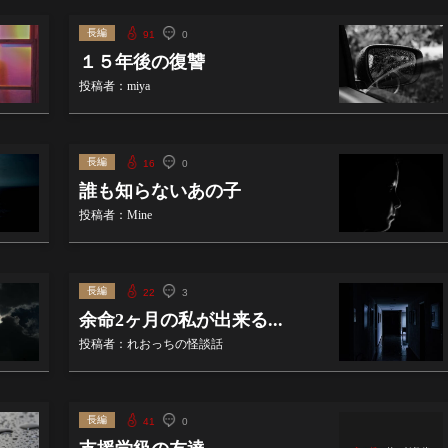
長編
91
0
１５年後の復讐
投稿者：miya
長編
16
0
誰も知らないあの子
投稿者：Mine
長編
22
3
余命2ヶ月の私が出来る...
投稿者：れおっちの怪談話
長編
41
0