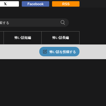
𝕏
Facebook
RSS
怖い話短編
怖い話長編
怖い話を投稿する