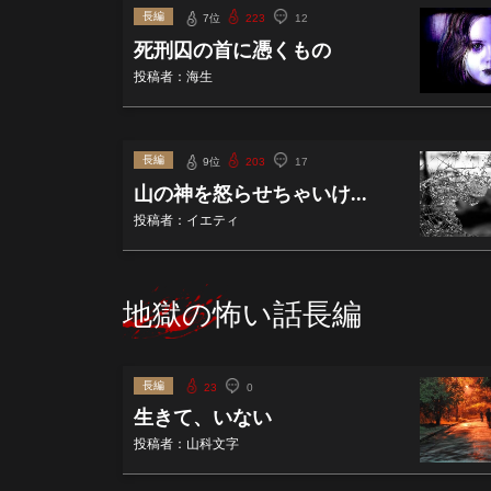
長編
7位
223
12
死刑囚の首に憑くもの
投稿者：海生
長編
9位
203
17
山の神を怒らせちゃいけ...
投稿者：イエティ
地獄の怖い話長編
長編
23
0
生きて、いない
投稿者：山科文字