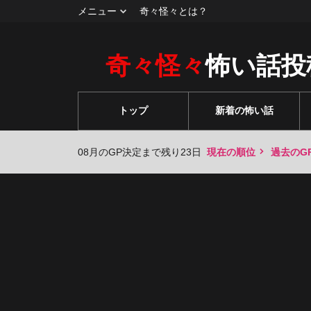
メニュー
奇々怪々とは？
奇々怪々
怖い話投
トップ
新着の怖い話
08月のGP決定まで残り23日
現在の順位
過去のG
々
々