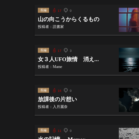
長編
17
0
山の向こうからくるもの
投稿者：読書家
長編
17
3
女３人UFO旅情 消え...
投稿者：Mame
長編
16
0
放課後の片想い
投稿者：入月麗奈
長編
11
0