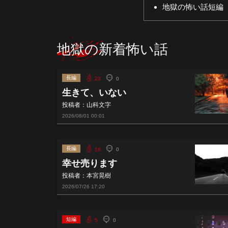
地獄の怖い話短編
地獄の新着怖い話
長編
23
0
生きて、いない
投稿者：山科文字
2026/08/01
00:01
長編
18
0
幸せ売ります
投稿者：本宮晃樹
2026/07/26
17:20
短編
5
0