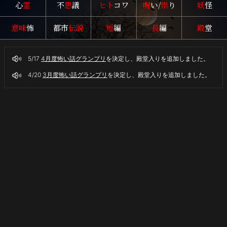
心
霊
不
思
議
ヒト
コワ
呪
い/
祟
り
妖
怪
意味
怖
都市
伝説
短
編
長
編
殿
堂
5/17
4月度怖い話グランプリ
を決定し、殿堂入りを追加しました。
4/20
3月度怖い話グランプリ
を決定し、殿堂入りを追加しました。