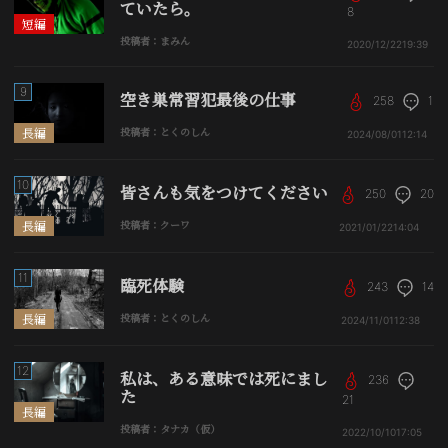
ていたら。
8
短編
投稿者：まみん
2020/12/22
19:39
9
空き巣常習犯最後の仕事
258
1
長編
投稿者：とくのしん
2024/08/01
12:14
10
皆さんも気をつけてください
250
20
長編
投稿者：クーワ
2021/01/22
14:04
11
臨死体験
243
14
長編
投稿者：とくのしん
2024/11/01
12:38
12
私は、ある意味では死にまし
236
た
21
長編
投稿者：タナカ（仮）
2022/10/10
17:05