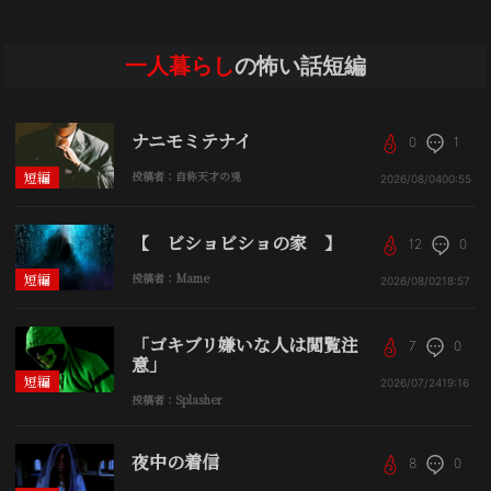
一人暮らし
の怖い話短編
ナニモミテナイ
0
1
短編
投稿者：自称天才の兎
2026/08/04
00:55
【 ビショビショの家 】
12
0
短編
投稿者：Mame
2026/08/02
18:57
「ゴキブリ嫌いな人は閲覧注
7
0
意」
短編
2026/07/24
19:16
投稿者：Splasher
夜中の着信
8
0