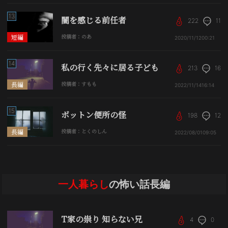
13
闇を感じる前任者
222
11
短編
投稿者：のあ
2020/11/12
00:21
14
私の行く先々に居る子ども
213
16
長編
投稿者：すもも
2022/11/14
16:14
15
ボットン便所の怪
198
12
長編
投稿者：とくのしん
2022/08/01
09:05
一人暮らし
の怖い話長編
T家の祟り 知らない兄
4
0