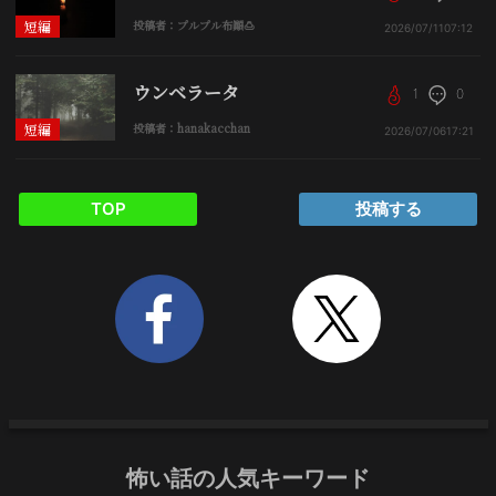
短編
投稿者：プルプル布顚🍮
2026/07/11
07:12
ウンベラータ
1
0
短編
投稿者：hanakacchan
2026/07/06
17:21
TOP
投稿する
怖い話の人気キーワード