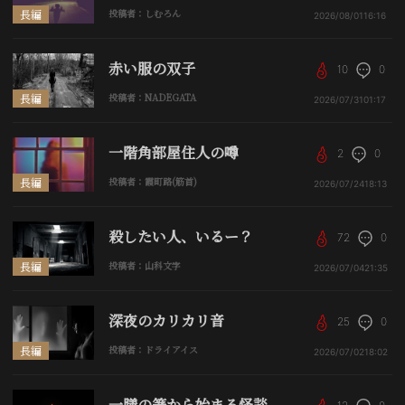
長編
投稿者：しむろん
2026/08/01
16:16
赤い服の双子
10
0
長編
投稿者：NADEGATA
2026/07/31
01:17
一階角部屋住人の噂
2
0
長編
投稿者：霞町路(筋首)
2026/07/24
18:13
殺したい人、いるー？
72
0
長編
投稿者：山科文字
2026/07/04
21:35
深夜のカリカリ音
25
0
長編
投稿者：ドライアイス
2026/07/02
18:02
一膳の箸から始まる怪談