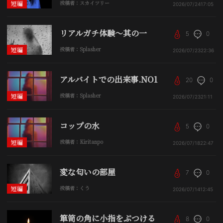
短編
投稿者：スカイツリー
2026/07/24
17:05
リアルガチ体験〜其の一
5
0
短編
投稿者：Splasher
2026/07/23
22:36
アルバイトでの出来事.NO1
20
0
短編
投稿者：Splasher
2026/07/23
21:11
コップの水
5
0
短編
投稿者：Kiritanpo
2026/07/18
22:47
変な匂いの部屋
7
0
短編
投稿者：くう
2026/07/14
12:45
箪笥の角に小指をぶつける
8
0