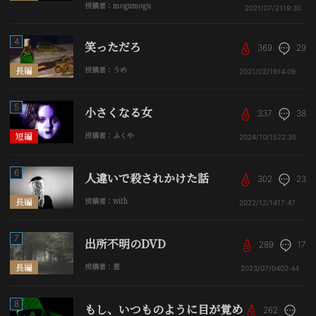
投稿者：mogumogu
2021/07/21
19:30
4
笑っただろ
369
29
長編
投稿者：うめ
2021/02/19
14:09
5
小さくなる女
337
38
短編
投稿者：ふくや
2024/10/15
22:35
6
人違いで殺されかけた話
302
23
長編
投稿者：with
2022/12/14
17:47
7
出所不明のDVD
289
17
長編
投稿者：葱
2023/07/04
02:44
8
もし、いつものように目が覚め
262