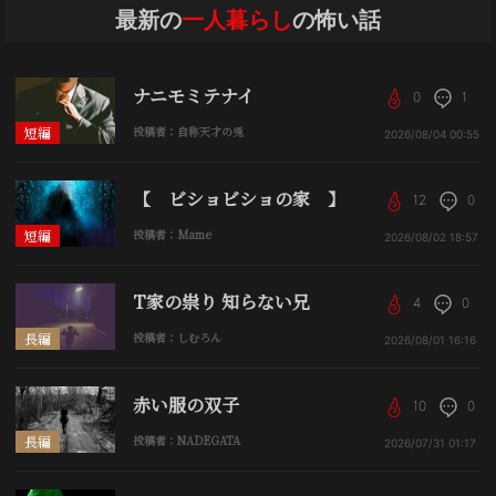
最新の
一人暮らし
の怖い話
ナニモミテナイ
0
1
短編
投稿者：自称天才の兎
2026/08/04
00:55
【 ビショビショの家 】
12
0
短編
投稿者：Mame
2026/08/02
18:57
T家の祟り 知らない兄
4
0
長編
投稿者：しむろん
2026/08/01
16:16
赤い服の双子
10
0
長編
投稿者：NADEGATA
2026/07/31
01:17