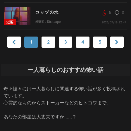
コップの水
5
0
短編
投稿者：Kiritanpo
2026/07/18
22:47
1
2
3
4
5
一人暮らしのおすすめ怖い話
奇々怪々には一人暮らしに関連する怖い話が多く投稿され
ています。
心霊的なものからストーカーなどのヒトコワまで。
あなたの部屋は大丈夫ですか……？