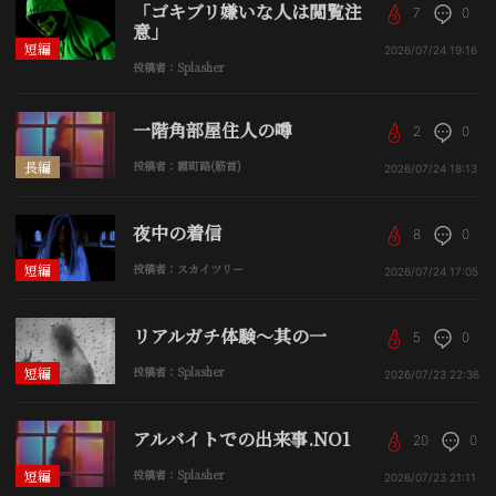
「ゴキブリ嫌いな人は閲覧注
7
0
意」
短編
2026/07/24
19:16
投稿者：Splasher
一階角部屋住人の噂
2
0
長編
投稿者：霞町路(筋首)
2026/07/24
18:13
夜中の着信
8
0
短編
投稿者：スカイツリー
2026/07/24
17:05
リアルガチ体験〜其の一
5
0
短編
投稿者：Splasher
2026/07/23
22:36
アルバイトでの出来事.NO1
20
0
短編
投稿者：Splasher
2026/07/23
21:11