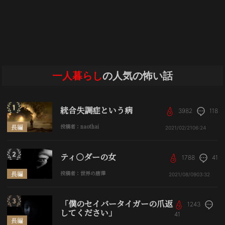
一人暮らし
の人気の怖い話
統合失調症という病
3982
118
長編
投稿者：naothai
2021/02/21
06:24
ティ○ダーの女
1788
41
長編
投稿者：世界の唐澤
2021/08/09
03:32
「僕のセイバータイガーの爪返
1243
してください」
41
長編