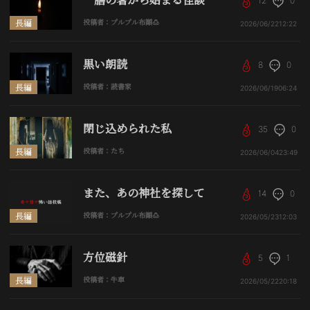
12
0
長編
投稿者：プルプル布顚🍮
2026/06/22
12:22
黒い朗読
8
0
長編
投稿者：読書家
2026/06/19
06:24
閉じ込められた私
35
0
長編
投稿者：たち
2026/06/04
23:49
また、あの神社を探して
14
0
長編
投稿者：プルプル布顚🍮
2026/05/23
12:03
方位磁針
5
1
長編
投稿者：牛車
2026/05/22
20:18