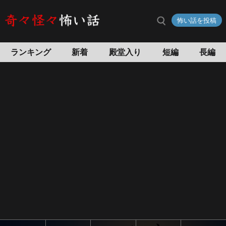
一
怖い話を投稿
人
暮
ら
ランキング
新着
殿堂入り
短編
長編
し
の
怖
い
話
怖
い
話
投
稿
サ
イ
ト
奇々
怪々