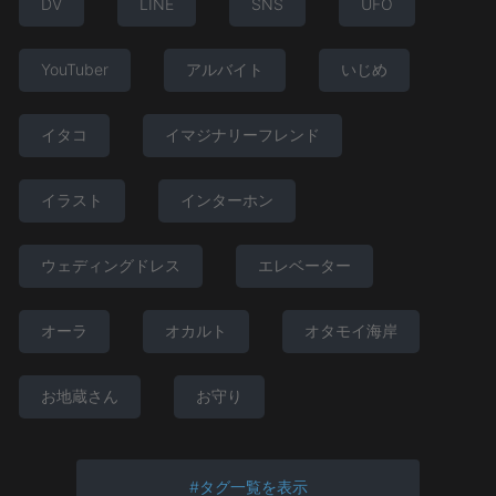
DV
LINE
SNS
UFO
YouTuber
アルバイト
いじめ
イタコ
イマジナリーフレンド
イラスト
インターホン
ウェディングドレス
エレベーター
オーラ
オカルト
オタモイ海岸
お地蔵さん
お守り
タグ一覧を表示