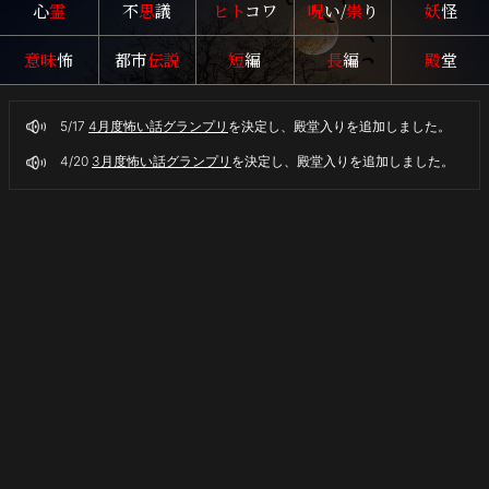
心
霊
不
思
議
ヒト
コワ
呪
い/
祟
り
妖
怪
意味
怖
都市
伝説
短
編
長
編
殿
堂
5/17
4月度怖い話グランプリ
を決定し、殿堂入りを追加しました。
4/20
3月度怖い話グランプリ
を決定し、殿堂入りを追加しました。