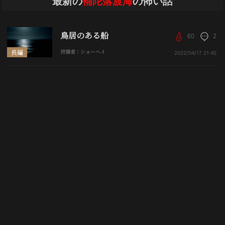
最新の
補陀落渡海
の怖い話
鳥居のある船
60
2
長編
投稿者：ショーヘイ
2022/04/17
21:45