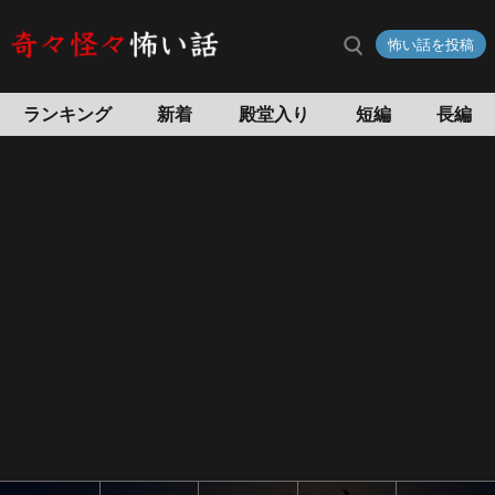
補
怖い話を投稿
陀
落
渡
ランキング
新着
殿堂入り
短編
長編
海
の
怖
い
話
怖
い
話
投
稿
サ
イ
ト
奇々
怪々