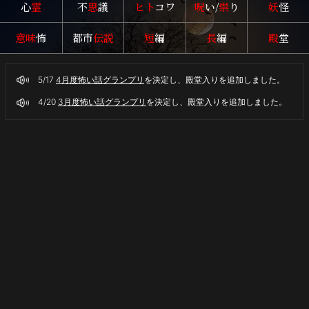
心
霊
不
思
議
ヒト
コワ
呪
い/
祟
り
妖
怪
意味
怖
都市
伝説
短
編
長
編
殿
堂
5/17
4月度怖い話グランプリ
を決定し、殿堂入りを追加しました。
4/20
3月度怖い話グランプリ
を決定し、殿堂入りを追加しました。