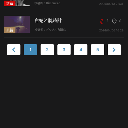
短編
投稿者：Rimeneko
2026/04/13
22:31
白蛇と腕時計
7
0
長編
投稿者：プルプル布顚🍮
2026/04/06
16:29
1
2
3
4
5