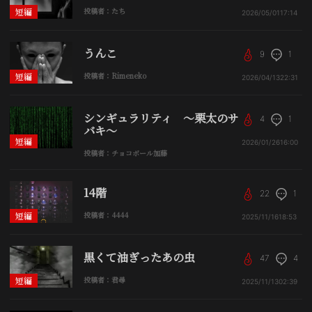
短編
投稿者：たち
2026/05/01
17:14
うんこ
9
1
短編
投稿者：Rimeneko
2026/04/13
22:31
シンギュラリティ 〜栗太のサ
4
1
バキ〜
短編
2026/01/26
16:00
投稿者：チョコボール加藤
14階
22
1
短編
投稿者：4444
2025/11/16
18:53
黒くて油ぎったあの虫
47
4
短編
投稿者：君尋
2025/11/13
02:39