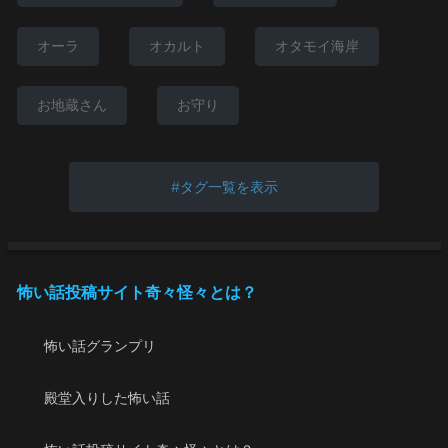
オーラ
オカルト
オタモイ海岸
お地蔵さん
お守り
タグ一覧を表示
怖い話投稿サイト奇々怪々とは？
怖い話グランプリ
殿堂入りした怖い話