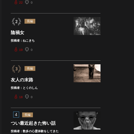
22
0
長編
陰禍女
投稿者：ねこきち
19
0
長編
友人の末路
投稿者：とくのしん
18
0
4
長編
つい最近起きた怖い話
投稿者：数多の心霊体験をしてきた