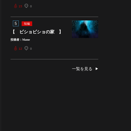
15
0
5
短編
【 ビショビショの家 】
投稿者：Mame
12
0
一覧を見る