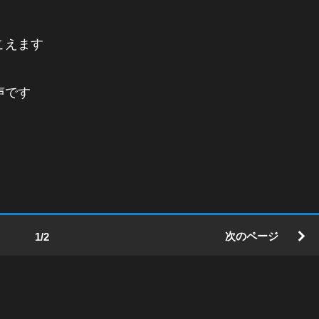
こえます
声です
次のページ
1/2