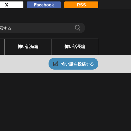
𝕏
Facebook
RSS
怖い話短編
怖い話長編
怖い話を投稿する