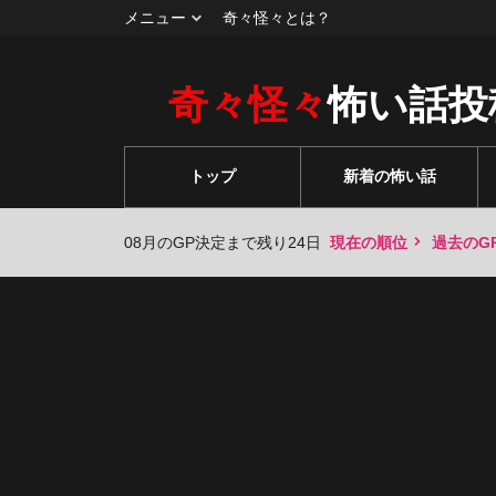
メニュー
奇々怪々とは？
奇々怪々
怖い話投
トップ
新着の怖い話
08月のGP決定まで残り24日
現在の順位
過去のG