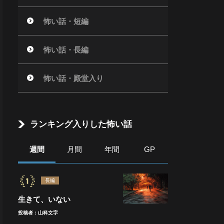
怖い話・短編
怖い話・長編
怖い話・殿堂入り
ランキング入りした怖い話
週間
月間
年間
GP
長編
生きて、いない
投稿者：山科文字