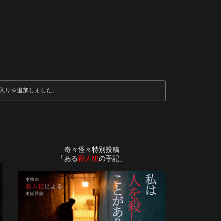
入りを追加しました。
奇々怪々特別投稿
「ある
殺人犯
の手記」