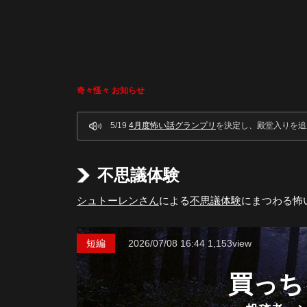
奇々怪々 お知らせ
5/19
4月度怖い話グランプリ
を決定し、殿堂入りを追
不思議体験
シュトーレンさん
による
不思議体験
にまつわる怖
短編
2026/07/08
16:44
1,153view
買っち