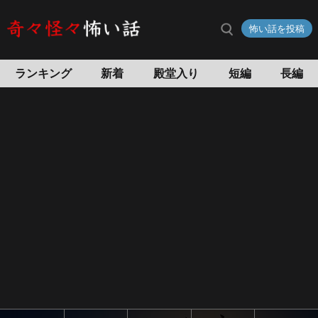
群
怖い話を投稿
馬
の
心
ランキング
新着
殿堂入り
短編
長編
霊
ス
ポ
ッ
ト
「嶺
公
園」
髪
の
長
い
女
性
の
霊