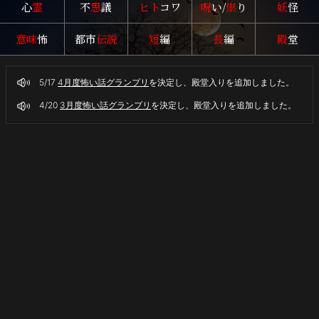
心
霊
不
思
議
ヒト
コワ
呪
い/
祟
り
妖
怪
が
出
意味
怖
都市
伝説
短
編
長
編
殿
堂
る
噂
は
5/17
4月度怖い話グランプリ
を決定し、殿堂入りを追加しました。
本
当
4/20
3月度怖い話グランプリ
を決定し、殿堂入りを追加しました。
か…