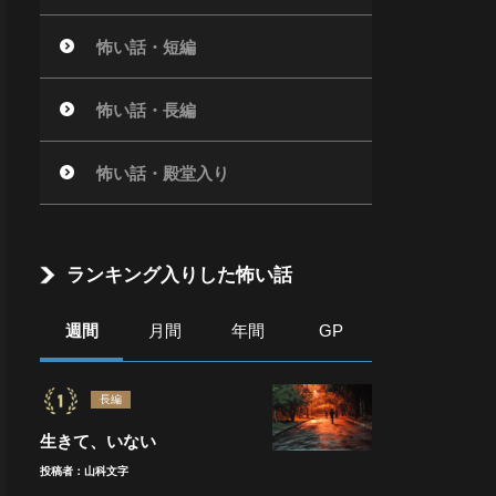
怖い話・短編
怖い話・長編
怖い話・殿堂入り
ランキング入りした怖い話
週間
月間
年間
GP
長編
生きて、いない
投稿者：山科文字