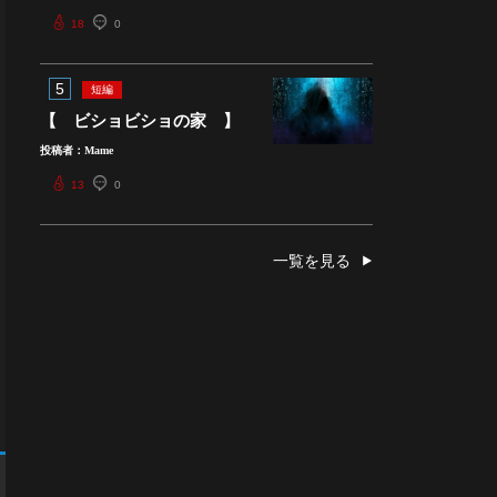
18
0
5
短編
【 ビショビショの家 】
投稿者：Mame
13
0
一覧を見る