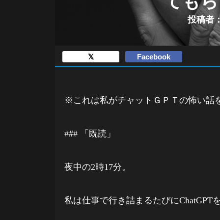
てもら
投稿者：
𝕏
Facebook
※これは私がチャットＧＰＴの怖い話
### 「既読」
夜中の2時17分。
私は仕事で行き詰まるたびにChatGPT