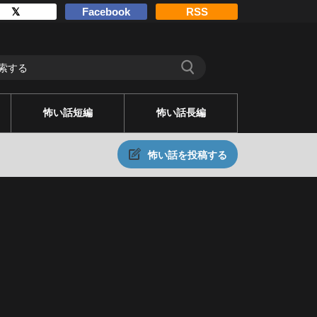
𝕏
Facebook
RSS
怖い話短編
怖い話長編
怖い話を投稿する