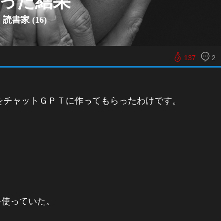
った結果
読書家 (16)
137
2
をチャットＧＰＴに作ってもらったわけです。
を使っていた。