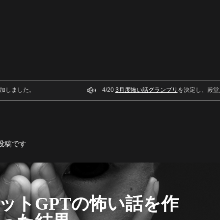
加しました。
4/20
3月度怖い話グランプリ
を決定し、殿堂
投稿です
ットGPTの怖い話を作