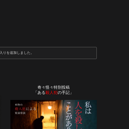
入りを追加しました。
奇々怪々特別投稿
「ある
殺人犯
の手記」