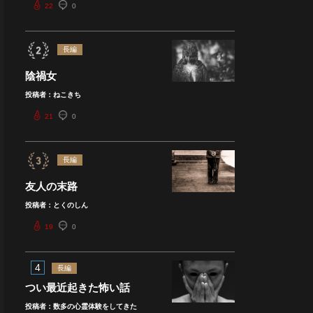
22
0
長編
陰禍女
投稿者：ねこきち
21
0
長編
友人の末路
投稿者：とくのしん
19
0
4
長編
つい最近起きた怖い話
投稿者：数多の心霊体験をしてきた