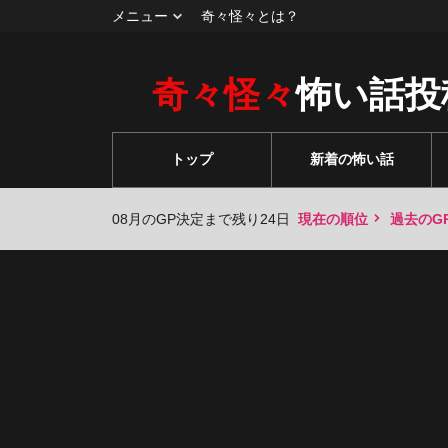
メニュー
奇々怪々とは？
奇々怪々
怖い話投
トップ
新着の怖い話
08月のGP決定まで残り24日
現在の順位
過去のG