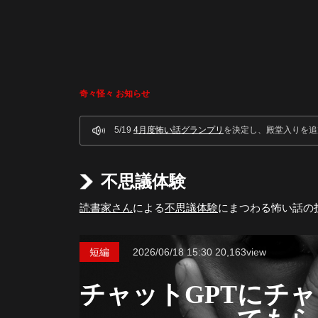
奇々怪々 お知らせ
5/19
4月度怖い話グランプリ
を決定し、殿堂入りを追
不思議体験
読書家さん
による
不思議体験
にまつわる怖い話の
短編
2026/06/18
15:30
20,163view
チャットGPTにチャ