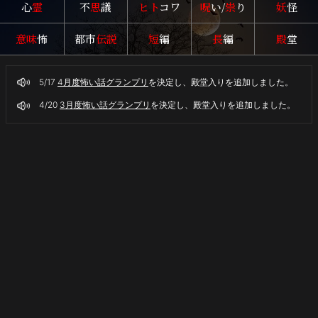
心
霊
不
思
議
ヒト
コワ
呪
い/
祟
り
妖
怪
イ
ト
意味
怖
都市
伝説
短
編
長
編
殿
堂
奇々
怪々
5/17
4月度怖い話グランプリ
を決定し、殿堂入りを追加しました。
4/20
3月度怖い話グランプリ
を決定し、殿堂入りを追加しました。