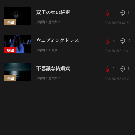
双子の姉の秘密
42
1
長編
投稿者：足が太い
2022/05/01
07:53
ウェディングドレス
34
3
短編
投稿者：くやり
2022/03/13
18:01
不思議な結婚式
54
1
長編
投稿者：足が太い
2022/02/15
20:49