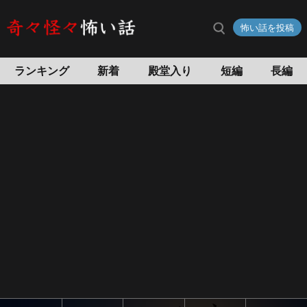
ウ
怖い話を投稿
ェ
デ
ィ
ランキング
新着
殿堂入り
短編
長編
ン
グ
ド
レ
ス
の
怖
い
話
怖
い
話
投
稿
サ