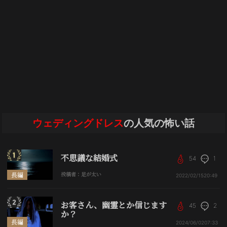
ウェディングドレス
の人気の怖い話
不思議な結婚式
54
1
長編
投稿者：足が太い
2022/02/15
20:49
お客さん、幽霊とか信じます
45
2
か？
長編
2024/06/02
07:33