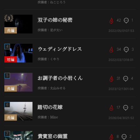
投稿者：ねこじろう
双子の姉の秘密
42
1
長編
投稿者：足が太い
2022/05/01
07:53
4
ウェディングドレス
34
3
短編
投稿者：くやり
2022/03/13
18:01
5
お調子者の小岩くん
31
4
長編
投稿者：太山みせる
2023/12/13
01:04
6
踏切の花嫁
17
0
長編
投稿者：Mine
2026/04/30
21:52
7
貴賓室の幽霊
8
2