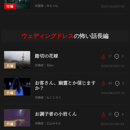
短編
投稿者：ゆちゃむ
2022/10/02
07:50
ウェディングドレス
の怖い話長編
踏切の花嫁
17
0
長編
投稿者：Mine
2026/04/30
21:52
お客さん、幽霊とか信じます
45
2
か？
長編
2024/06/02
07:33
投稿者：ねこじろう
お調子者の小岩くん
31
4
長編
投稿者：太山みせる
2023/12/13
01:04