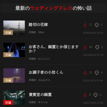
最新の
ウェディングドレス
の怖い話
踏切の花嫁
17
0
長編
投稿者：Mine
2026/04/30
21:52
お客さん、幽霊とか信じます
45
2
か？
長編
2024/06/02
07:33
投稿者：ねこじろう
お調子者の小岩くん
31
4
長編
投稿者：太山みせる
2023/12/13
01:04
貴賓室の幽霊
8
2
短編
投稿者：ゆちゃむ
2022/10/02
07:50