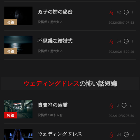
双子の姉の秘密
42
1
長編
投稿者：足が太い
2022/05/01
07:53
不思議な結婚式
54
1
長編
投稿者：足が太い
2022/02/15
20:49
ウェディングドレス
の怖い話短編
貴賓室の幽霊
8
2
短編
投稿者：ゆちゃむ
2022/10/02
07:50
ウェディングドレス
34
3