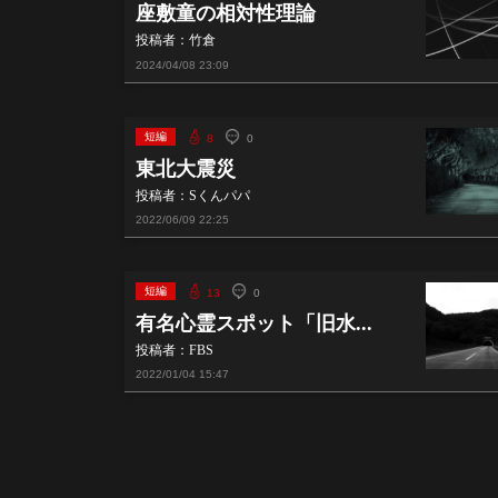
座敷童の相対性理論
投稿者：竹倉
2024/04/08
23:09
短編
8
0
東北大震災
投稿者：Sくんパパ
2022/06/09
22:25
短編
13
0
有名心霊スポット「旧水...
投稿者：FBS
2022/01/04
15:47