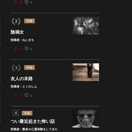
20
0
長編
陰禍女
投稿者：ねこきち
17
0
長編
友人の末路
投稿者：とくのしん
14
0
4
長編
つい最近起きた怖い話
投稿者：数多の心霊体験をしてきた