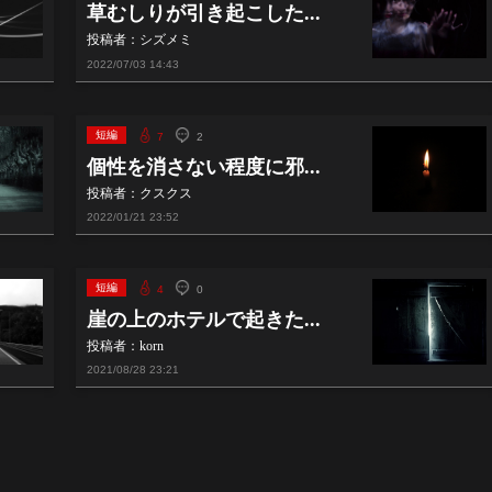
草むしりが引き起こした...
投稿者：シズメミ
2022/07/03
14:43
短編
7
2
個性を消さない程度に邪...
投稿者：クスクス
2022/01/21
23:52
短編
4
0
崖の上のホテルで起きた...
投稿者：korn
2021/08/28
23:21