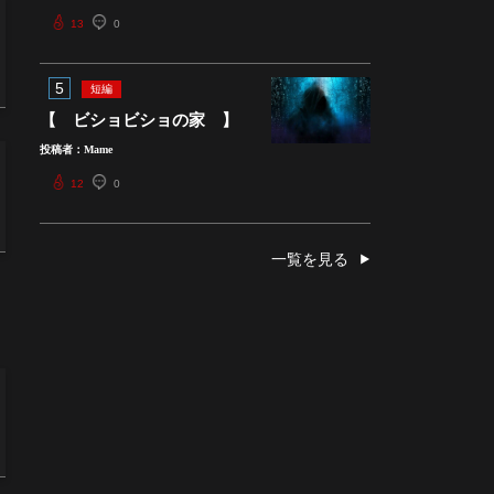
13
0
5
短編
【 ビショビショの家 】
投稿者：Mame
12
0
一覧を見る