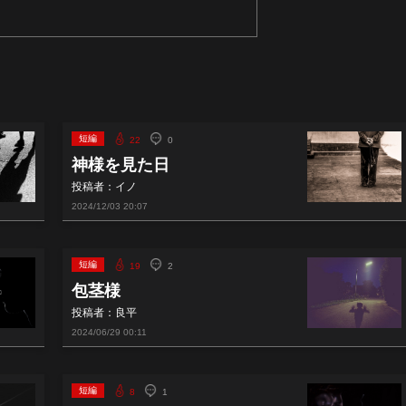
短編
22
0
神様を見た日
投稿者：イノ
2024/12/03
20:07
短編
19
2
包茎様
投稿者：良平
2024/06/29
00:11
短編
8
1