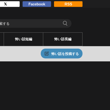
𝕏
Facebook
RSS
怖い話短編
怖い話長編
怖い話を投稿する