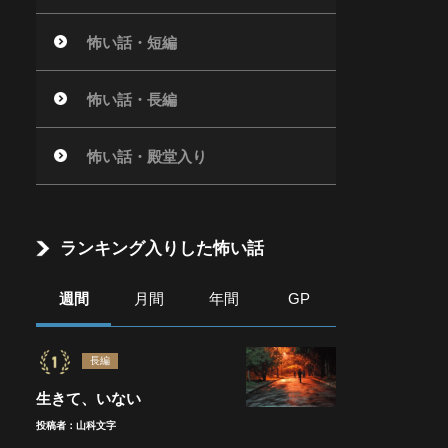
怖い話・短編
怖い話・長編
怖い話・殿堂入り
ランキング入りした怖い話
週間
月間
年間
GP
長編
生きて、いない
投稿者：山科文字