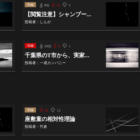
長編
8位
11
0
【閲覧注意】シャンプー...
投稿者：しんが
短編
10位
9
1
千葉県のT市から、実家...
投稿者：一成カンパニー
長編
30
13
座敷童の相対性理論
投稿者：竹倉