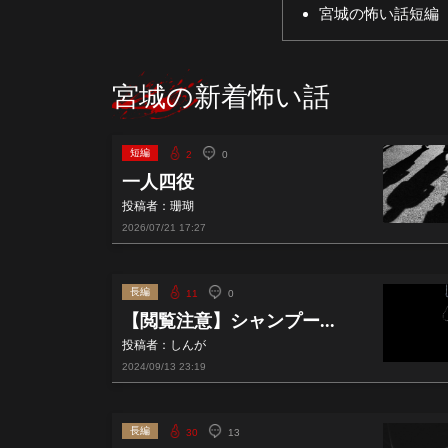
宮城の怖い話短編
宮城の新着怖い話
短編
2
0
一人四役
投稿者：珊瑚
2026/07/21
17:27
長編
11
0
【閲覧注意】シャンプー...
投稿者：しんが
2024/09/13
23:19
長編
30
13