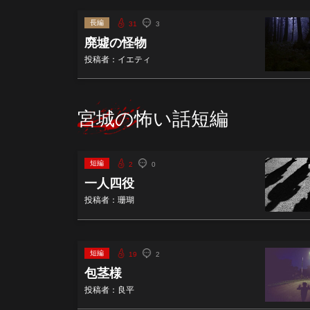
長編
31
3
廃墟の怪物
投稿者：イエティ
宮城の怖い話短編
短編
2
0
一人四役
投稿者：珊瑚
短編
19
2
包茎様
投稿者：良平