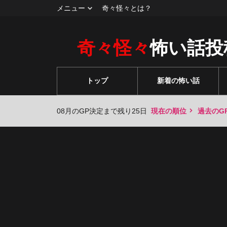
メニュー
奇々怪々とは？
奇々怪々
怖い話投
トップ
新着の怖い話
08月のGP決定まで残り25日
現在の順位
過去のG
々
々