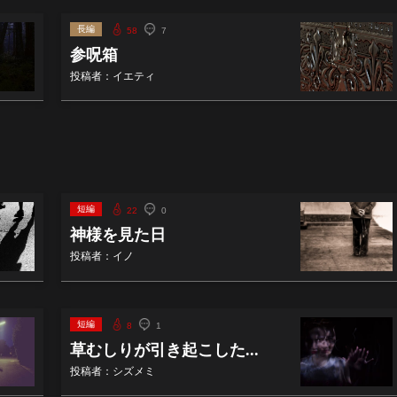
長編
58
7
参呪箱
投稿者：イエティ
短編
22
0
神様を見た日
投稿者：イノ
短編
8
1
草むしりが引き起こした...
投稿者：シズメミ