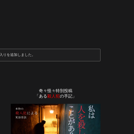
入りを追加しました。
奇々怪々特別投稿
「ある
殺人犯
の手記」