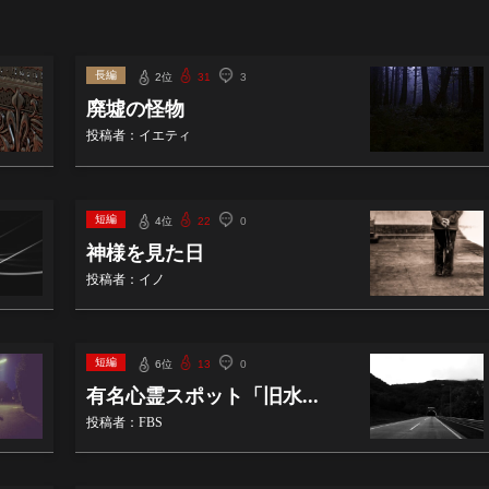
長編
2位
31
3
廃墟の怪物
投稿者：イエティ
短編
4位
22
0
神様を見た日
投稿者：イノ
短編
6位
13
0
有名心霊スポット「旧水...
投稿者：FBS