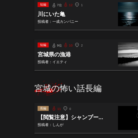
短編
7位
12
1
川にいた亀
投稿者：一成カンパニー
短編
9位
10
2
宮城県の漁港
投稿者：イエティ
宮城の怖い話長編
長編
11
0
【閲覧注意】シャンプー...
投稿者：しんが