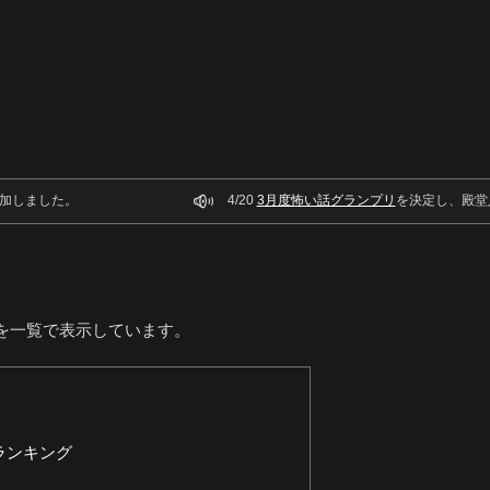
加しました。
4/20
3月度怖い話グランプリ
を決定し、殿堂
を一覧で表示しています。
ランキング