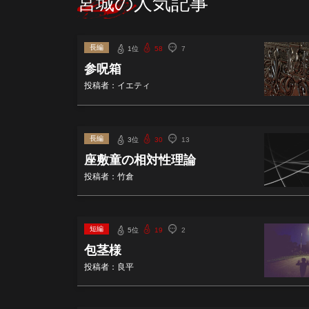
宮城の人気記事
長編
1位
58
7
参呪箱
投稿者：イエティ
長編
3位
30
13
座敷童の相対性理論
投稿者：竹倉
短編
5位
19
2
包茎様
投稿者：良平