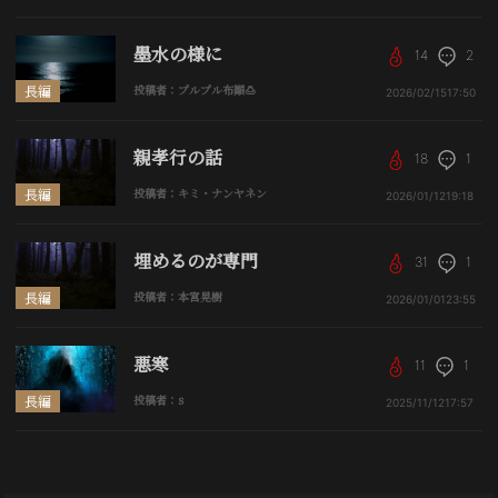
墨水の様に
14
2
長編
投稿者：プルプル布顚🍮
2026/02/15
17:50
親孝行の話
18
1
長編
投稿者：キミ・ナンヤネン
2026/01/12
19:18
埋めるのが専門
31
1
長編
投稿者：本宮晃樹
2026/01/01
23:55
悪寒
11
1
長編
投稿者：s
2025/11/12
17:57