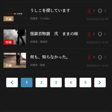
うしこを探しています
9
3
長編
投稿者：Tochika
2026/03/23
22:36
怪談百物語 弐 ままの味
6
0
短編
投稿者：蒐集家
2026/03/22
12:43
何も、知らなかった。
9
3
長編
投稿者：翔真
2026/02/27
19:33
1
2
3
4
5