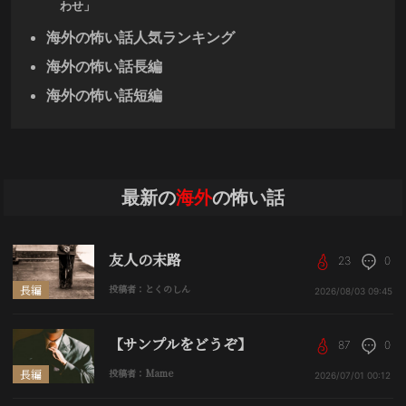
わせ」
海外の怖い話人気ランキング
海外の怖い話長編
海外の怖い話短編
最新の
海外
の怖い話
友人の末路
23
0
長編
投稿者：とくのしん
2026/08/03
09:45
【サンプルをどうぞ】
87
0
長編
投稿者：Mame
2026/07/01
00:12