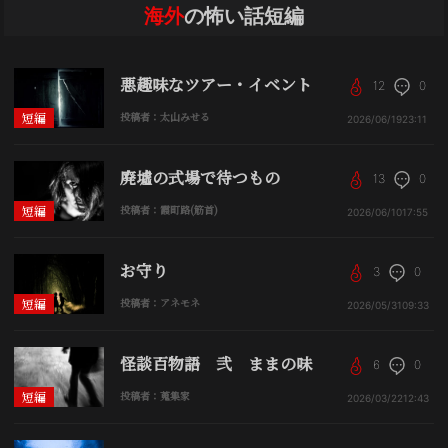
海外
の怖い話短編
悪趣味なツアー・イベント
12
0
短編
投稿者：太山みせる
2026/06/19
23:11
廃墟の式場で待つもの
13
0
短編
投稿者：霞町路(筋首)
2026/06/10
17:55
お守り
3
0
短編
投稿者：アネモネ
2026/05/31
09:33
怪談百物語 弐 ままの味
6
0
短編
投稿者：蒐集家
2026/03/22
12:43