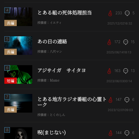
4
とある組の死体処理担当
233
5
長編
投稿者：イエティ
2021/12/02
16:32
5
あの日の連絡
172
15
長編
投稿者：八尺マン
2025/06/14
18:13
6
アジサイガ サイタヨ
163
13
短編
投稿者：Mame
2023/06/03
00:14
7
とある地方ラジオ番組の心霊ト
147
6
ーク
長編
2023/12/01
09:03
投稿者：とくのしん
8
呪(まじない)
144
6