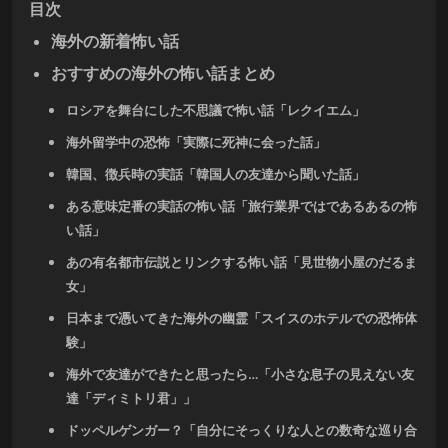
目次
海外の新着怖い話
おすすめの海外の怖い話まとめ
ロシアを舞台にした不思議で怖い話「レクイエム」
海外留学中の恐怖「実際に死神に会った話」
韓国、徴兵時の実話「韓国人の友達から聞いた話」
ある意味定番の実話の怖い話「旅行業界ではであるあるの怖
い話」
あの有名都市伝説とリンクする怖い話「見世物小屋のだるま
女」
日本まで憑いてきた海外の幽霊「スイスのホテルでの恐怖体
験」
海外で友達ができたと思ったら…「小さな息子の見えない友
達「ディミトリ君」」
ドッペルゲンガー？「自分にそっくりな人との数奇な巡り合