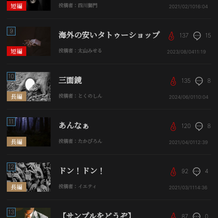
短編
投稿者：四川獅門
2021/02/10
16:04
9
海外の安いタトゥーショップ
137
15
短編
投稿者：太山みせる
2023/08/04
11:19
10
三面鏡
135
8
長編
投稿者：とくのしん
2024/06/01
10:04
11
あんなぁ
120
8
長編
投稿者：たかぴろん
2021/04/01
12:39
12
ドン！ドン！
92
4
長編
投稿者：イエティ
2021/03/11
14:36
13
【サンプルをどうぞ】
87
0