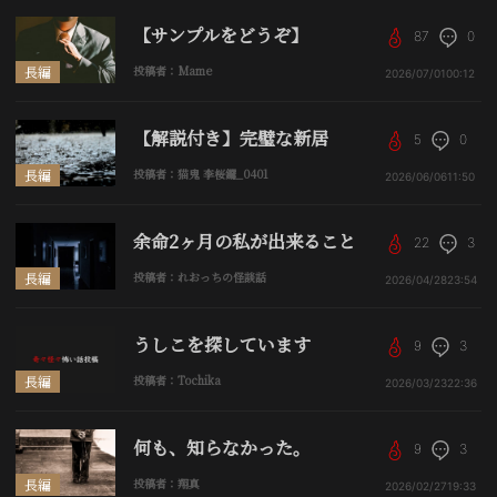
【サンプルをどうぞ】
87
0
長編
投稿者：Mame
2026/07/01
00:12
【解説付き】完璧な新居
5
0
長編
投稿者：猫鬼 李桜鑼_0401
2026/06/06
11:50
余命2ヶ月の私が出来ること
22
3
長編
投稿者：れおっちの怪談話
2026/04/28
23:54
うしこを探しています
9
3
長編
投稿者：Tochika
2026/03/23
22:36
何も、知らなかった。
9
3
長編
投稿者：翔真
2026/02/27
19:33