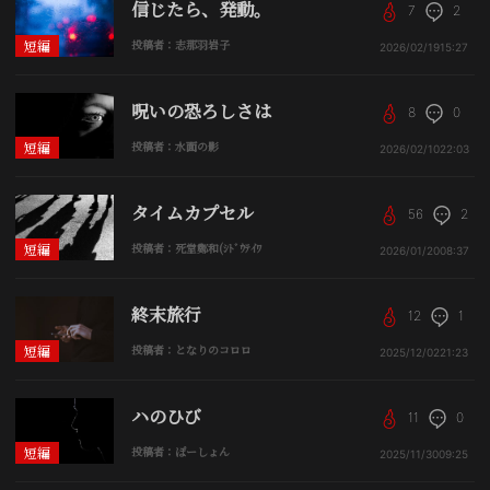
信じたら、発動。
7
2
短編
投稿者：志那羽岩子
2026/02/19
15:27
呪いの恐ろしさは
8
0
短編
投稿者：水面の影
2026/02/10
22:03
タイムカプセル
56
2
短編
投稿者：死堂鄭和(ｼﾄﾞｳﾃｲﾜ
2026/01/20
08:37
終末旅行
12
1
短編
投稿者：となりのコロロ
2025/12/02
21:23
ハのひび
11
0
短編
投稿者：ぽーしょん
2025/11/30
09:25