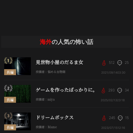
海外
の人気の怖い話
見世物小屋のだるま女
512
25
長編
投稿者：悩める古物商
2021/09/14
03:30
ゲームを作ったばっかりに。
293
34
長編
投稿者：miya
2025/02/13
23:18
ドリームボックス
245
15
長編
投稿者：Mame
2023/07/15
12:16