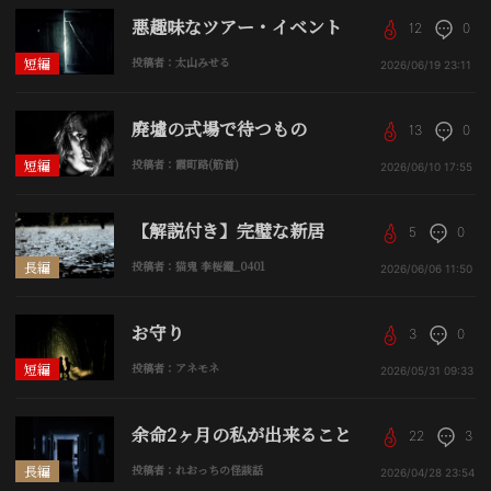
悪趣味なツアー・イベント
12
0
短編
投稿者：太山みせる
2026/06/19
23:11
廃墟の式場で待つもの
13
0
短編
投稿者：霞町路(筋首)
2026/06/10
17:55
【解説付き】完璧な新居
5
0
長編
投稿者：猫鬼 李桜鑼_0401
2026/06/06
11:50
お守り
3
0
短編
投稿者：アネモネ
2026/05/31
09:33
余命2ヶ月の私が出来ること
22
3
長編
投稿者：れおっちの怪談話
2026/04/28
23:54