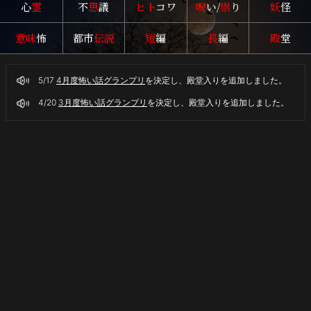
心
霊
不
思
議
ヒト
コワ
呪
い/
祟
り
妖
怪
界
を
意味
怖
都市
伝説
短
編
長
編
殿
堂
舞
台
に
5/17
4月度怖い話グランプリ
を決定し、殿堂入りを追加しました。
し
た
4/20
3月度怖い話グランプリ
を決定し、殿堂入りを追加しました。
実
話
の
怖
い
話
を
紹
介