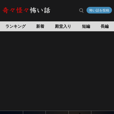
海
怖い話を投稿
外
の
怖
ランキング
新着
殿堂入り
短編
長編
い
話
外
国
の
ホ
テ
ル
で
見
た
幽
霊
な
ど…
世