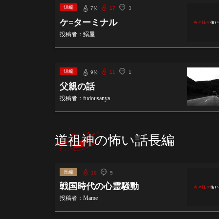
短編
7位
17
3
ケ=ターミナル
投稿者：鰯屋
短編
9位
11
1
父親の話
投稿者：fudousanya
道祖神の怖い話長編
長編
19
5
戦国時代の心霊騒動
投稿者：Mame