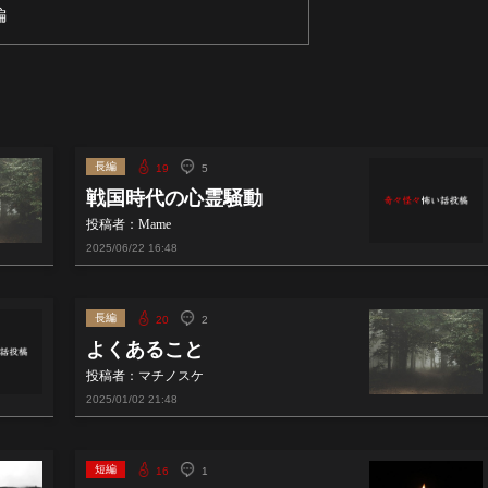
編
長編
19
5
戦国時代の心霊騒動
投稿者：Mame
2025/06/22
16:48
長編
20
2
よくあること
投稿者：マチノスケ
2025/01/02
21:48
短編
16
1