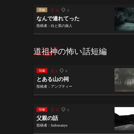
長編
41
2
なんで連れてった
投稿者：白と黒の旅人
道祖神の怖い話短編
短編
9
0
とある山の祠
投稿者：アンプティー
短編
11
1
父親の話
投稿者：fudousanya