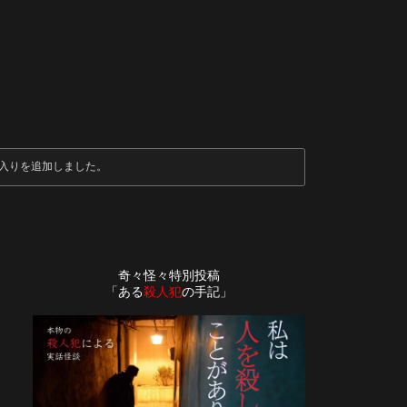
入りを追加しました。
奇々怪々特別投稿
「ある
殺人犯
の手記」