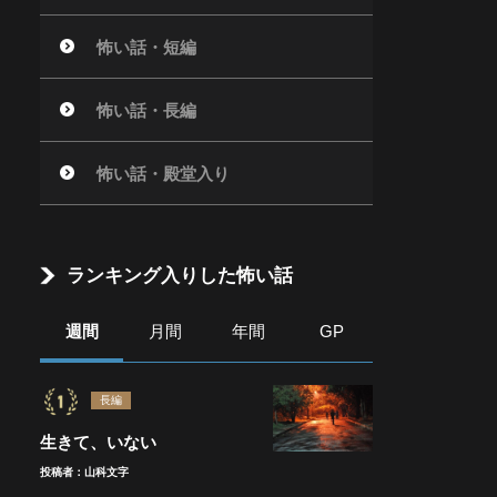
怖い話・短編
怖い話・長編
怖い話・殿堂入り
ランキング入りした怖い話
週間
月間
年間
GP
長編
生きて、いない
投稿者：山科文字