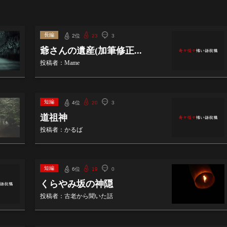
長編
2位
23
3
爺さんの遺産(加筆修正...
投稿者：Mame
短編
4位
20
3
道祖神
投稿者：かるば
短編
6位
19
0
くらやみ坂の神隠
投稿者：古老から聞いた話