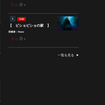
18
0
5
短編
【 ビショビショの家 】
投稿者：Mame
13
0
一覧を見る