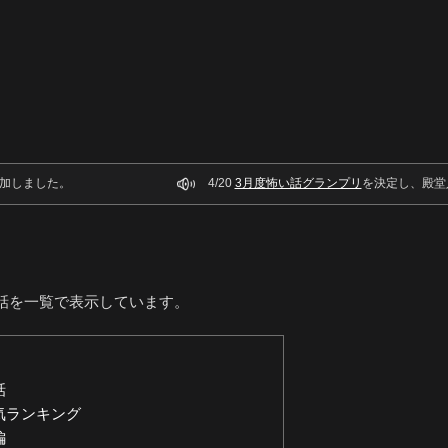
加しました。
4/20
3月度怖い話グランプリ
を決定し、殿堂
話を一覧で表示しています。
話
気ランキング
編