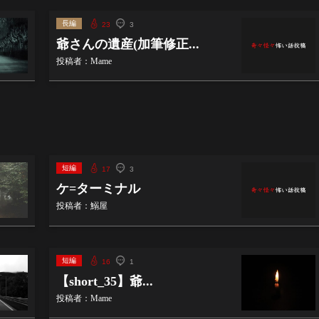
長編
23
3
爺さんの遺産(加筆修正...
投稿者：Mame
短編
17
3
ケ=ターミナル
投稿者：鰯屋
短編
16
1
【short_35】爺...
投稿者：Mame