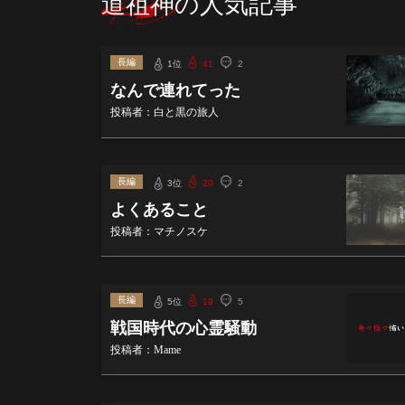
道祖神の人気記事
長編
1位
41
2
なんで連れてった
投稿者：白と黒の旅人
長編
3位
20
2
よくあること
投稿者：マチノスケ
長編
5位
19
5
戦国時代の心霊騒動
投稿者：Mame