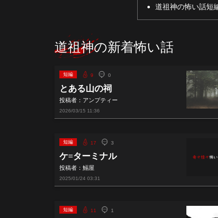
道祖神の怖い話短
道祖神の新着怖い話
短編
9
0
とある山の祠
投稿者：アンプティー
2026/03/15
11:36
短編
17
3
ケ=ターミナル
投稿者：鰯屋
2025/01/24
03:31
短編
11
1