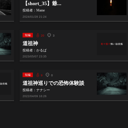
【short_35】爺...
投稿者：Mame
2024/01/28
21:24
短編
20
3
道祖神
投稿者：かるば
2023/05/07
23:35
短編
9
0
道祖神巡りでの恐怖体験談
投稿者：ナナシー
2022/04/09
16:26