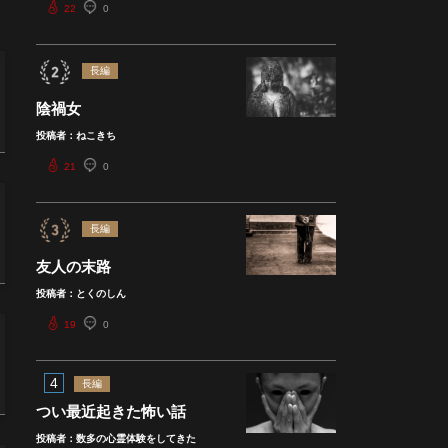
22
0
長編
陰禍女
投稿者：ねこきち
21
0
長編
友人の末路
投稿者：とくのしん
19
0
4
長編
つい最近起きた怖い話
投稿者：数多の心霊体験をしてきた