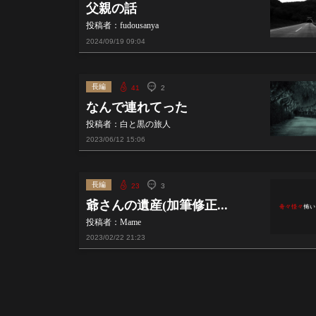
父親の話
投稿者：fudousanya
2024/09/19
09:04
長編
41
2
なんで連れてった
投稿者：白と黒の旅人
2023/06/12
15:06
長編
23
3
爺さんの遺産(加筆修正...
投稿者：Mame
2023/02/22
21:23