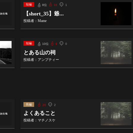
短編
8位
16
1
【short_35】爺...
投稿者：Mame
短編
10位
9
0
とある山の祠
投稿者：アンプティー
長編
20
2
よくあること
投稿者：マチノスケ