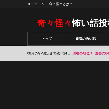
メニュー
奇々怪々とは？
奇々怪々
怖い話投
トップ
新着の怖い話
08月のGP決定まで残り24日
現在の順位
過去のG
々
々