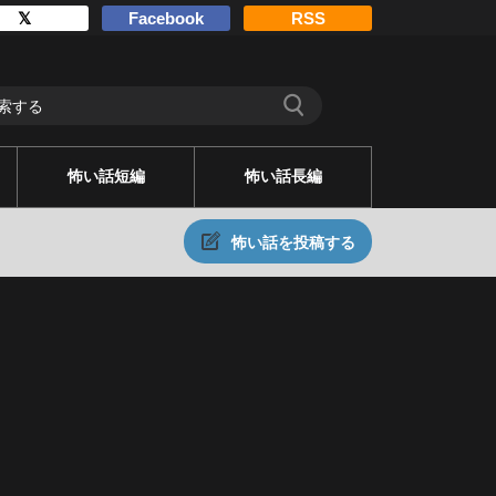
𝕏
Facebook
RSS
怖い話短編
怖い話長編
怖い話を投稿する