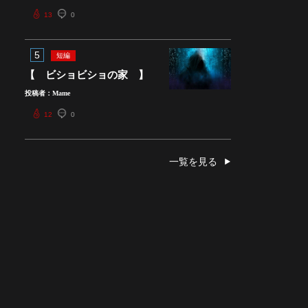
13
0
5
短編
【 ビショビショの家 】
投稿者：Mame
12
0
一覧を見る