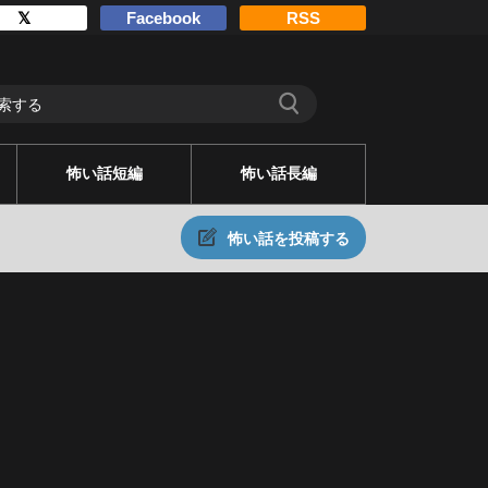
𝕏
Facebook
RSS
怖い話短編
怖い話長編
怖い話を投稿する