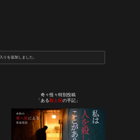
入りを追加しました。
奇々怪々特別投稿
「ある
殺人犯
の手記」