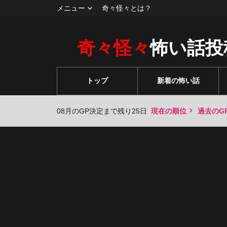
メニュー
奇々怪々とは？
奇々怪々
怖い話投
トップ
新着の怖い話
08月のGP決定まで残り25日
現在の順位
過去のG
々