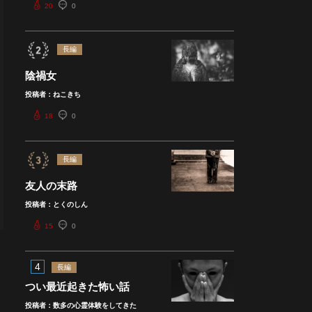
20
0
長編
陰禍女
投稿者：ねこきち
18
0
長編
友人の末路
投稿者：とくのしん
15
0
4
長編
つい最近起きた怖い話
投稿者：数多の心霊体験をしてきた