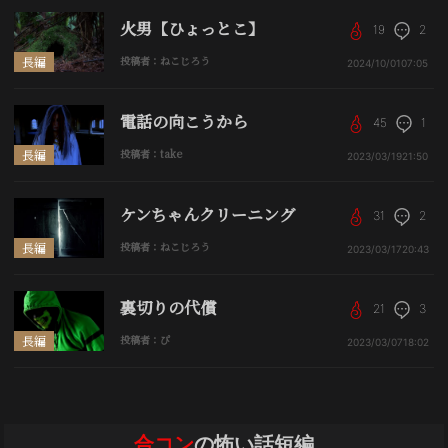
火男【ひょっとこ】
19
2
長編
投稿者：ねこじろう
2024/10/01
07:05
電話の向こうから
45
1
長編
投稿者：take
2023/03/19
21:50
ケンちゃんクリーニング
31
2
長編
投稿者：ねこじろう
2023/03/17
20:43
裏切りの代償
21
3
長編
投稿者：ぴ
2023/03/07
18:02
合コン
の怖い話短編