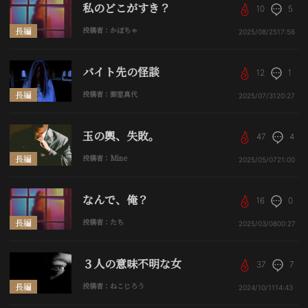
私のどこがすき？
10
5
長編
投稿者：かぼちゃ
2025/08/25
17:56
バイト先の怪談
12
1
長編
投稿者：御室真代
2025/07/31
20:27
玉の輿、失敗。
47
4
長編
投稿者：Mine
2025/05/07
21:00
なんで、俺？
16
0
長編
投稿者：たち
2025/03/08
00:27
３人の意味不明な女
37
7
長編
投稿者：ねこじろう
2024/10/11
14:43