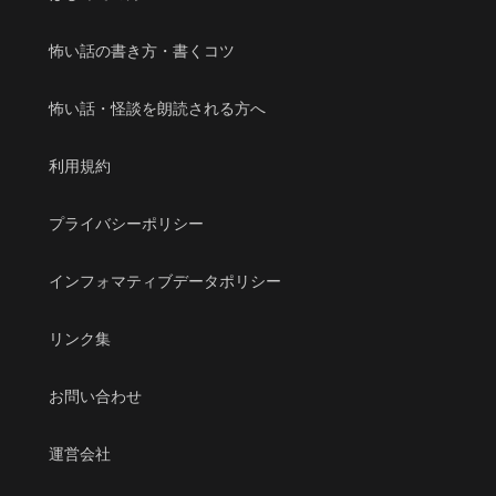
怖い話の書き方・書くコツ
怖い話・怪談を朗読される方へ
利用規約
プライバシーポリシー
インフォマティブデータポリシー
リンク集
お問い合わせ
運営会社