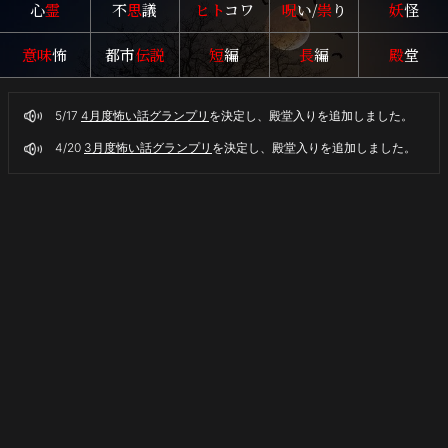
心
霊
不
思
議
ヒト
コワ
呪
い/
祟
り
妖
怪
意味
怖
都市
伝説
短
編
長
編
殿
堂
5/17
4月度怖い話グランプリ
を決定し、殿堂入りを追加しました。
4/20
3月度怖い話グランプリ
を決定し、殿堂入りを追加しました。