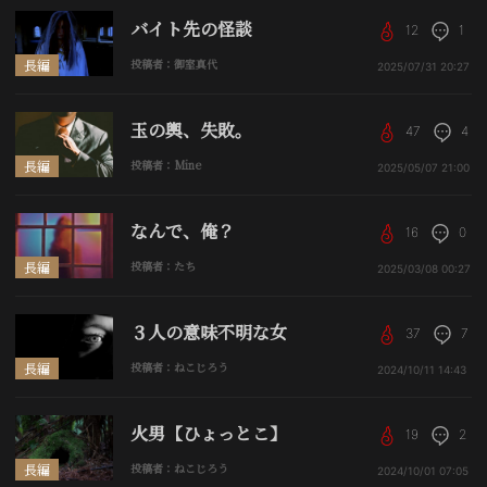
バイト先の怪談
12
1
長編
投稿者：御室真代
2025/07/31
20:27
玉の輿、失敗。
47
4
長編
投稿者：Mine
2025/05/07
21:00
なんで、俺？
16
0
長編
投稿者：たち
2025/03/08
00:27
３人の意味不明な女
37
7
長編
投稿者：ねこじろう
2024/10/11
14:43
火男【ひょっとこ】
19
2
長編
投稿者：ねこじろう
2024/10/01
07:05