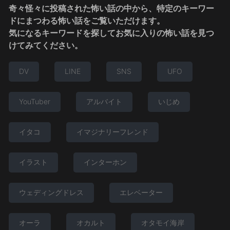
奇々怪々に投稿された怖い話の中から、特定のキーワー
ドにまつわる怖い話をご覧いただけます。
気になるキーワードを探してお気に入りの怖い話を見つ
けてみてください。
DV
LINE
SNS
UFO
YouTuber
アルバイト
いじめ
イタコ
イマジナリーフレンド
イラスト
インターホン
ウェディングドレス
エレベーター
オーラ
オカルト
オタモイ海岸