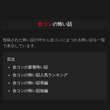
合コン
の怖い話
投稿された怖い話の中から合コンにまつわる怖い話を一覧
で表示しています。
目次
合コンの新着怖い話
合コンの怖い話人気ランキング
合コンの怖い話長編
合コンの怖い話短編