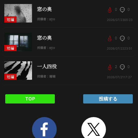
窓の奥
0
0
短編
投稿者：nyo
2026/07/23
00:23
窓の奥
0
0
短編
投稿者：nyo
2026/07/22
23:51
一人四役
2
0
短編
投稿者：珊瑚
2026/07/21
17:27
TOP
投稿する