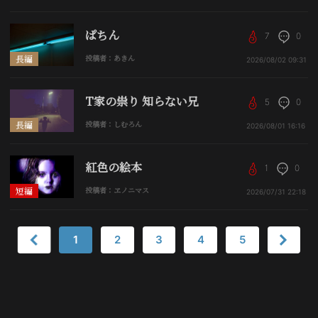
ぱちん
7
0
長編
投稿者：あきん
2026/08/02
09:31
T家の祟り 知らない兄
5
0
長編
投稿者：しむろん
2026/08/01
16:16
紅色の絵本
1
0
短編
投稿者：ヱノニマス
2026/07/31
22:18
1
2
3
4
5