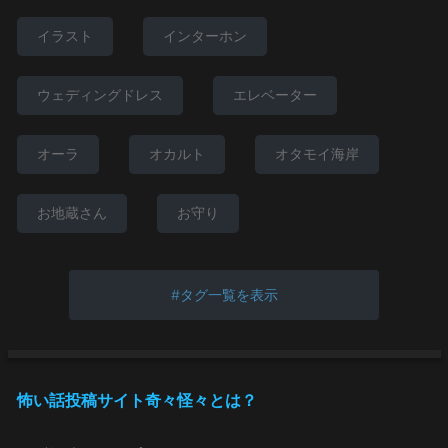
イラスト
インターホン
ウェディングドレス
エレベーター
オーラ
オカルト
オタモイ海岸
お地蔵さん
お守り
タグ一覧を表示
怖い話投稿サイト奇々怪々とは？