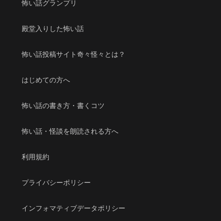
怖い話グランプリ
殿堂入りした怖い話
怖い話投稿サイト奇々怪々とは？
はじめての方へ
怖い話の書き方・書くコツ
怖い話・怪談を朗読される方へ
利用規約
プライバシーポリシー
インフォマティブデータポリシー