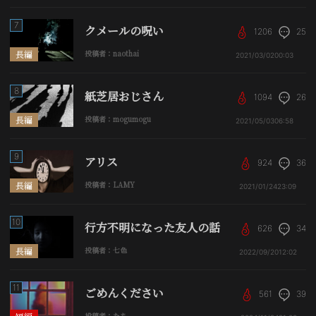
7
クメールの呪い
1206
25
長編
投稿者：naothai
2021/03/02
00:03
8
紙芝居おじさん
1094
26
長編
投稿者：mogumogu
2021/05/03
06:58
9
アリス
924
36
長編
投稿者：LAMY
2021/01/24
23:09
10
行方不明になった友人の話
626
34
長編
投稿者：七色
2022/09/20
12:02
11
ごめんください
561
39
投稿者：たち