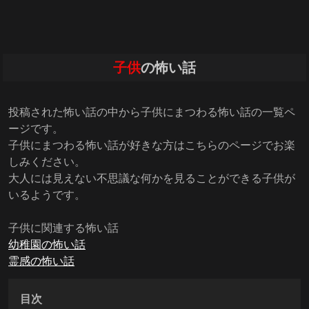
子供
の怖い話
投稿された怖い話の中から子供にまつわる怖い話の一覧ペ
ージです。
子供にまつわる怖い話が好きな方はこちらのページでお楽
しみください。
大人には見えない不思議な何かを見ることができる子供が
いるようです。
子供に関連する怖い話
幼稚園の怖い話
霊感の怖い話
目次