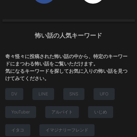
怖い話の人気キーワード
奇々怪々に投稿された怖い話の中から、特定のキーワー
ドにまつわる怖い話をご覧いただけます。
気になるキーワードを探してお気に入りの怖い話を見つ
けてみてください。
DV
LINE
SNS
UFO
YouTuber
アルバイト
いじめ
イタコ
イマジナリーフレンド