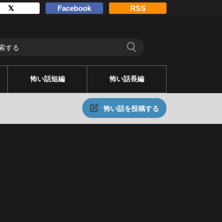
𝕏
Facebook
RSS
怖い話短編
怖い話長編
怖い話を投稿する