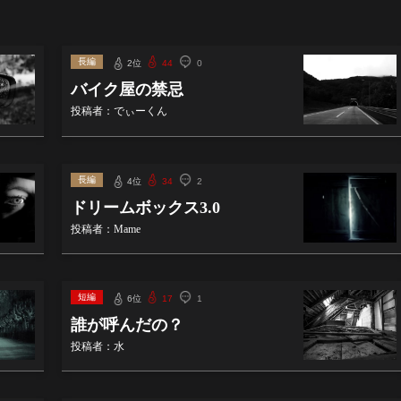
長編
2位
44
0
バイク屋の禁忌
投稿者：でぃーくん
長編
4位
34
2
ドリームボックス3.0
投稿者：Mame
短編
6位
17
1
誰が呼んだの？
投稿者：水