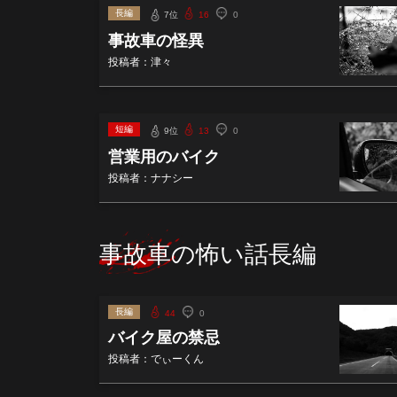
長編
7位
16
0
事故車の怪異
投稿者：津々
短編
9位
13
0
営業用のバイク
投稿者：ナナシー
事故車の怖い話長編
長編
44
0
バイク屋の禁忌
投稿者：でぃーくん