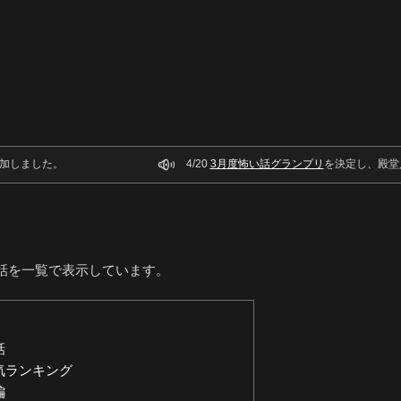
加しました。
4/20
3月度怖い話グランプリ
を決定し、殿堂
話を一覧で表示しています。
話
気ランキング
編