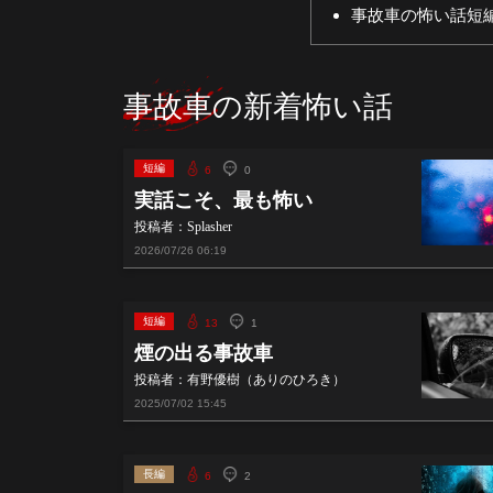
事故車の怖い話短
事故車の新着怖い話
短編
6
0
実話こそ、最も怖い
投稿者：Splasher
2026/07/26
06:19
短編
13
1
煙の出る事故車
投稿者：有野優樹（ありのひろき）
2025/07/02
15:45
長編
6
2