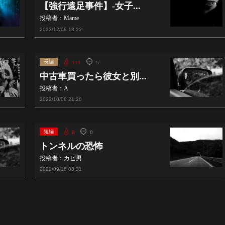
【強行遠足事件】-女子...
投稿者：Mame
2023/12/08
18:22
長編
111
5
中古車買ったら彼女と別...
投稿者：A
2022/10/08
21:20
短編
8
0
トンネルの恐怖
投稿者：カビ男
2022/09/16
08:31