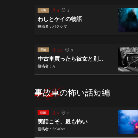
長編
6
2
わしとケイの物語
投稿者：バクシマ
長編
111
5
中古車買ったら彼女と別...
投稿者：A
事故車の怖い話短編
短編
6
0
実話こそ、最も怖い
投稿者：Splasher