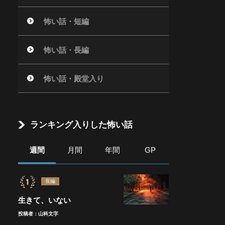
怖い話・短編
怖い話・長編
怖い話・殿堂入り
ランキング入りした怖い話
週間
月間
年間
GP
長編
生きて、いない
投稿者：山科文字