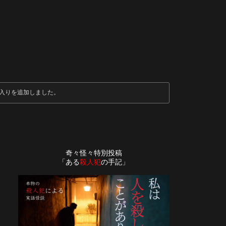
入りを追加しました。
奇々怪々特別投稿
「ある
殺人犯
の手記」