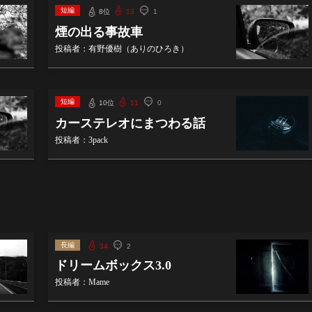
短編
8位
13
1
煙の出る事故車
投稿者：有野優樹（ありのひろき）
短編
10位
11
0
カーステレオにまつわる話
投稿者：3pack
長編
34
2
ドリームボックス3.0
投稿者：Mame