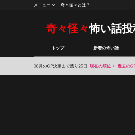
メニュー
奇々怪々とは？
奇々怪々
怖い話投
トップ
新着の怖い話
08月のGP決定まで残り25日
現在の順位
過去のG
々
々