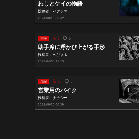
わしとケイの物語
投稿者：バクシマ
2024/09/13
00:42
短編
7
0
助手席に浮かび上がる手形
投稿者：へぴょ太
2023/04/06
12:15
短編
13
0
営業用のバイク
投稿者：ナナシー
2022/09/26
00:39