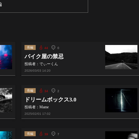
編
長編
44
0
バイク屋の禁忌
投稿者：でぃーくん
2026/03/03
14:20
長編
34
2
ドリームボックス3.0
投稿者：Mame
2025/02/01
17:02
長編
39
7