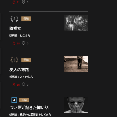
21
0
長編
陰禍女
投稿者：ねこきち
18
0
長編
友人の末路
投稿者：とくのしん
15
0
4
長編
つい最近起きた怖い話
投稿者：数多の心霊体験をしてきた