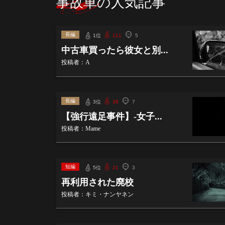
事故車の人気記事
長編
1位
111
5
中古車買ったら彼女と別...
投稿者：A
長編
3位
39
7
【強行遠足事件】-女子...
投稿者：Mame
短編
5位
21
3
再利用された廃校
投稿者：キミ・ナンヤネン