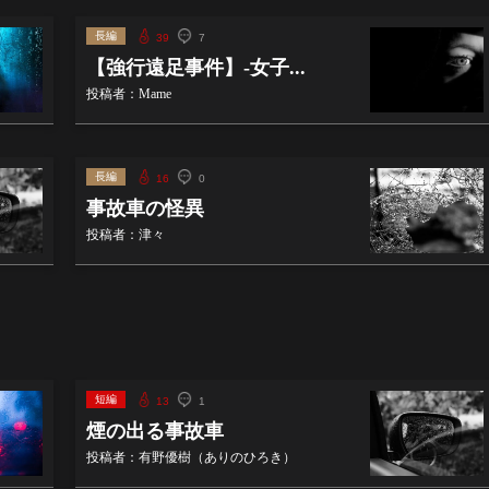
長編
39
7
【強行遠足事件】-女子...
投稿者：Mame
長編
16
0
事故車の怪異
投稿者：津々
短編
13
1
煙の出る事故車
投稿者：有野優樹（ありのひろき）