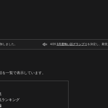
加しました。
4/20
3月度怖い話グランプリ
を決定し、殿堂
話を一覧で表示しています。
話
気ランキング
編