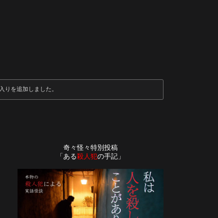
入りを追加しました。
奇々怪々特別投稿
「ある
殺人犯
の手記」