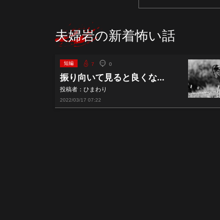
夫婦岩の新着怖い話
短編
7
0
振り向いて見ると良くな...
投稿者：ひまわり
2022/03/17
07:22