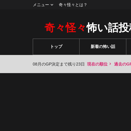
メニュー
奇々怪々とは？
奇々怪々
怖い話投
トップ
新着の怖い話
08月のGP決定まで残り23日
現在の順位
過去のG
々
々