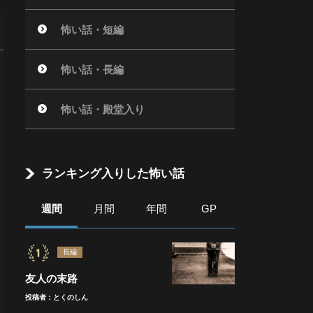
怖い話・短編
怖い話・長編
怖い話・殿堂入り
ランキング入りした怖い話
週間
月間
年間
GP
長編
友人の末路
投稿者：とくのしん