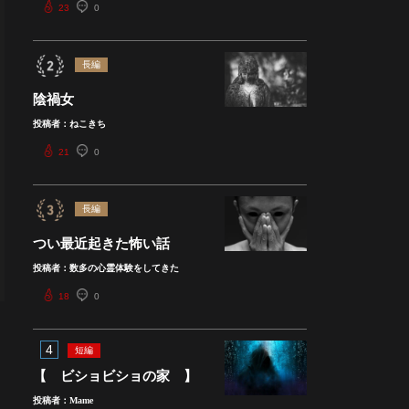
23
0
長編
陰禍女
投稿者：ねこきち
21
0
長編
つい最近起きた怖い話
投稿者：数多の心霊体験をしてきた
18
0
4
短編
【 ビショビショの家 】
投稿者：Mame