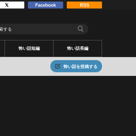
𝕏
Facebook
RSS
怖い話短編
怖い話長編
怖い話を投稿する