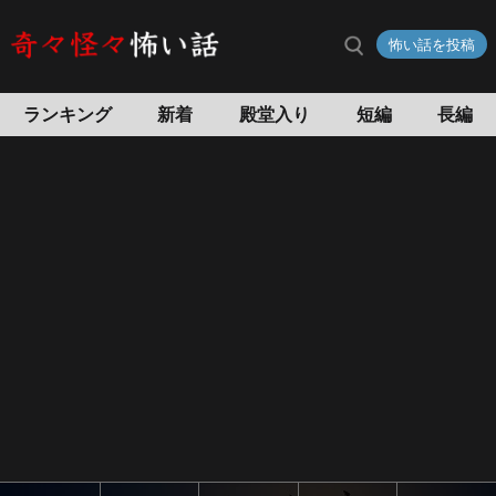
配
怖い話を投稿
信
の
怖
ランキング
新着
殿堂入り
短編
長編
い
話
怖
い
話
投
稿
サ
イ
ト
奇々
怪々