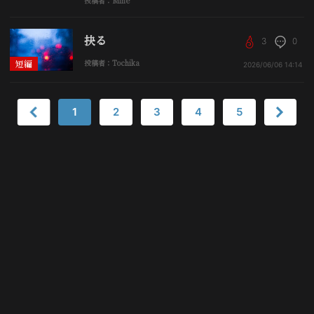
投稿者：Mine
抉る
3
0
短編
投稿者：Tochika
2026/06/06
14:14
1
2
3
4
5