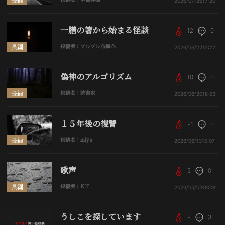
2026/07/26
17:20
一膳の箸から始まる怪談
12
0
長編
投稿者：プルプル布顚🍮
2026/06/22
12:22
偽神のアルゴリズム
10
0
長編
投稿者：読書家
2026/06/20
18:23
１５年後の復讐
91
0
長編
投稿者：miya
2026/06/13
15:07
歌声
2
0
長編
投稿者：K.T
2026/05/03
18:08
うしこを探しています
9
3