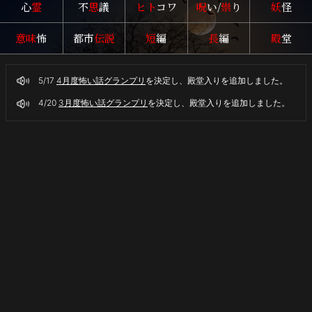
心
霊
不
思
議
ヒト
コワ
呪
い/
祟
り
妖
怪
意味
怖
都市
伝説
短
編
長
編
殿
堂
5/17
4月度怖い話グランプリ
を決定し、殿堂入りを追加しました。
4/20
3月度怖い話グランプリ
を決定し、殿堂入りを追加しました。