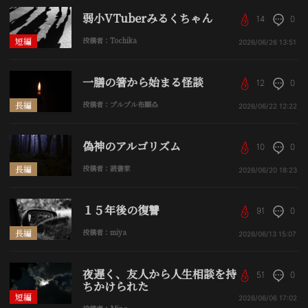
弱小VTuberみるくちゃん
14
0
短編
投稿者：Tochika
2026/06/26
13:51
一膳の箸から始まる怪談
12
0
長編
投稿者：プルプル布顚🍮
2026/06/22
12:22
偽神のアルゴリズム
10
0
長編
投稿者：読書家
2026/06/20
18:23
１５年後の復讐
91
0
長編
投稿者：miya
2026/06/13
15:07
夜遅く、友人から人生相談を持
51
0
ちかけられた
短編
2026/06/06
17:02