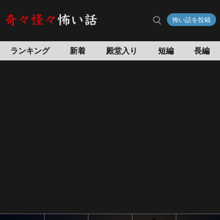
シ
怖い話を投稿
シ
ノ
ケ
ランキング
新着
殿堂入り
短編
長編
の
怖
い
話
怖
い
話
投
稿
サ
イ
ト
奇々
怪々