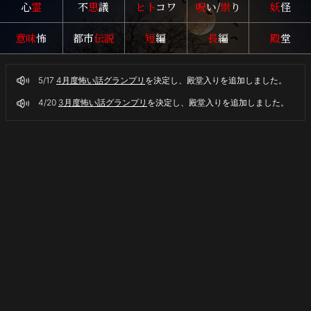
心
霊
不
思
議
ヒト
コワ
呪
い/
祟
り
妖
怪
意味
怖
都市
伝説
短
編
長
編
殿
堂
5/17
4月度怖い話グランプリ
を決定し、殿堂入りを追加しました。
4/20
3月度怖い話グランプリ
を決定し、殿堂入りを追加しました。