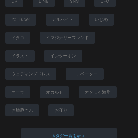
DV
LINE
SNS
UFO
YouTuber
アルバイト
いじめ
イタコ
イマジナリーフレンド
イラスト
インターホン
ウェディングドレス
エレベーター
オーラ
オカルト
オタモイ海岸
お地蔵さん
お守り
タグ一覧を表示