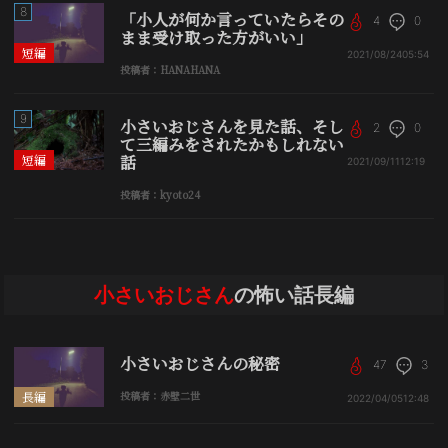
8
「小人が何か言っていたらその
4
0
まま受け取った方がいい」
短編
2021/08/24
05:54
投稿者：HANAHANA
9
小さいおじさんを見た話、そし
2
0
て三編みをされたかもしれない
短編
話
2021/09/11
12:19
投稿者：kyoto24
小さいおじさん
の怖い話長編
小さいおじさんの秘密
47
3
長編
投稿者：赤壁二世
2022/04/05
12:48