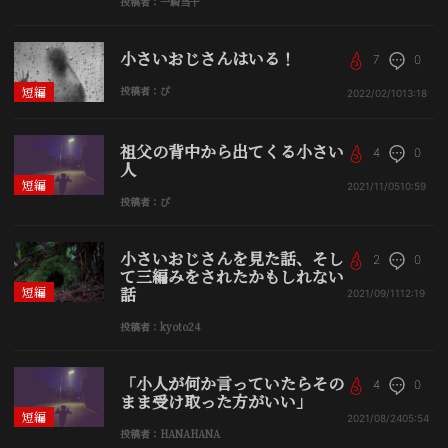
投稿者：一騎当千
小さいおじさんはいる！
7
0
短編
投稿者：ぴ
2022/02/10
13:18
祖父の背中から出てくる小さい
4
0
人
短編
2021/11/05
10:59
投稿者：ぴ
小さいおじさんを見た話、そし
2
0
て三編みをされたかもしれない
短編
話
2021/09/11
12:19
投稿者：kyoto24
「小人が何か言っていたらその
4
0
まま受け取った方がいい」
短編
2021/08/24
05:54
投稿者：HANAHANA