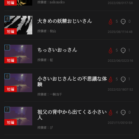
短編
投稿者：nekoneko
2022/09/01
17:58
4
大きめの妖精おじいさん
5
0
短編
投稿者：桧山
2025/08/11
14:48
5
ちっさいおっさん
5
1
短編
投稿者：柾
2022/06/02
23:16
6
小さいおじさんとの不思議な体
5
1
験
短編
2022/02/18
07:52
投稿者：一騎当千
7
祖父の背中から出てくる小さい
4
0
人
短編
2021/11/05
10:59
投稿者：ぴ