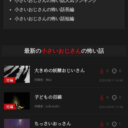
小さいおじさんの怖い話人気ランキング
小さいおじさんの怖い話長編
小さいおじさんの怖い話短編
最新の
小さいおじさん
の怖い話
大きめの妖精おじいさん
5
0
短編
投稿者：桧山
2025/08/11
14:48
子どもの目線
6
0
短編
投稿者：nekoneko
2022/09/01
17:58
ちっさいおっさん
5
1