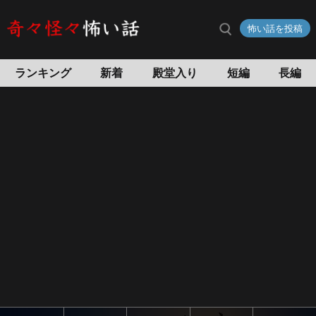
妖
怖い話を投稿
精？
小
人？
ランキング
新着
殿堂入り
短編
長編
小
さ
い
お
じ
さ
ん
の
正
体
は…
目
撃
情
報
の