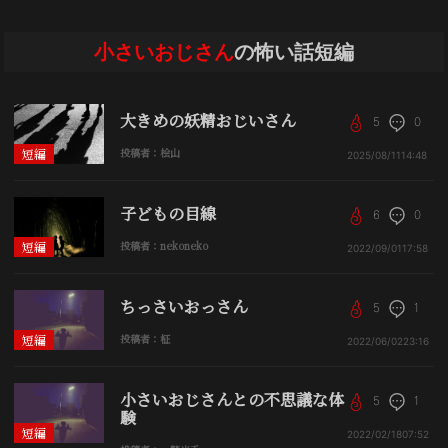
小さいおじさん
の怖い話短編
大きめの妖精おじいさん
5
0
短編
投稿者：桧山
2025/08/11
14:48
子どもの目線
6
0
短編
投稿者：nekoneko
2022/09/01
17:58
ちっさいおっさん
5
1
短編
投稿者：柾
2022/06/02
23:16
小さいおじさんとの不思議な体
5
1
験
短編
2022/02/18
07:52