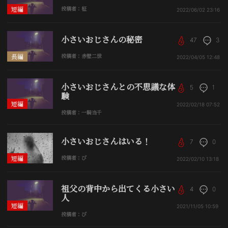
短編
投稿者：柾
2022/06/02
23:16
小さいおじさんの秘密
47
3
長編
投稿者：赤壁二世
2022/04/05
12:48
小さいおじさんとの不思議な体
5
1
験
短編
2022/02/18
07:52
投稿者：一騎当千
小さいおじさんはいる！
7
0
短編
投稿者：ぴ
2022/02/10
13:18
祖父の背中から出てくる小さい
4
0
人
短編
2021/11/05
10:59
投稿者：ぴ