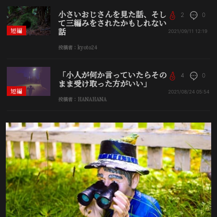
小さいおじさんを見た話、そし
2
0
て三編みをされたかもしれない
短編
話
2021/09/11
12:19
投稿者：kyoto24
「小人が何か言っていたらその
4
0
まま受け取った方がいい」
短編
2021/08/24
05:54
投稿者：HANAHANA