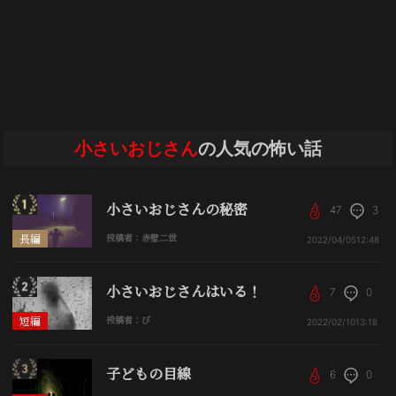
小さいおじさん
の人気の怖い話
小さいおじさんの秘密
47
3
長編
投稿者：赤壁二世
2022/04/05
12:48
小さいおじさんはいる！
7
0
短編
投稿者：ぴ
2022/02/10
13:18
子どもの目線
6
0