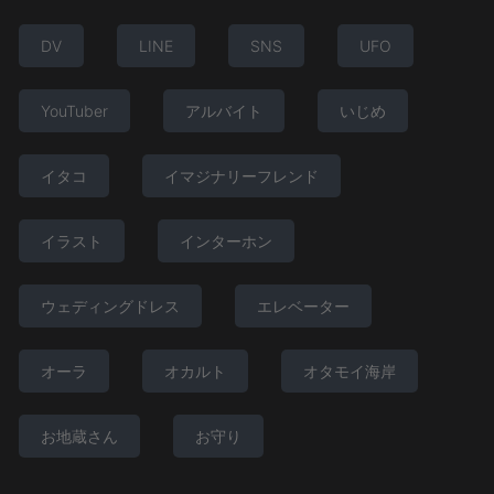
DV
LINE
SNS
UFO
YouTuber
アルバイト
いじめ
イタコ
イマジナリーフレンド
イラスト
インターホン
ウェディングドレス
エレベーター
オーラ
オカルト
オタモイ海岸
お地蔵さん
お守り