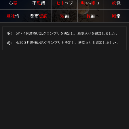
心
霊
不
思
議
ヒト
コワ
呪
い/
祟
り
妖
怪
あ
る
意味
怖
都市
伝説
短
編
長
編
殿
堂
神
社
や
5/17
4月度怖い話グランプリ
を決定し、殿堂入りを追加しました。
不
思
4/20
3月度怖い話グランプリ
を決定し、殿堂入りを追加しました。
議
な
話