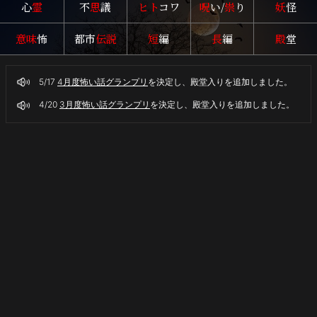
心
霊
不
思
議
ヒト
コワ
呪
い/
祟
り
妖
怪
イ
ト
意味
怖
都市
伝説
短
編
長
編
殿
堂
奇々
怪々
5/17
4月度怖い話グランプリ
を決定し、殿堂入りを追加しました。
4/20
3月度怖い話グランプリ
を決定し、殿堂入りを追加しました。