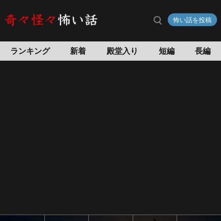
不
怖い話を投稿
思
議
の
ランキング
新着
殿堂入り
短編
長編
国
の
ア
リ
ス
の
怖
い
話
怖
い
話
投
稿
サ