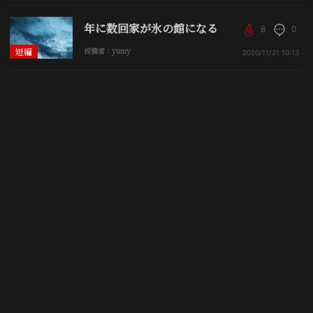
年に数回家が氷の館になる
8
0
短編
投稿者：yumy
2020/11/21
10:13