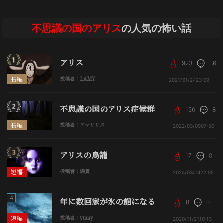
不思議の国のアリス
の人気の怖い話
アリス
923
36
長編
投稿者：LAMY
2021/01/24
23:09
不思議の国のアリス症候群
126
8
長編
投稿者：アマリリス
2022/03/09
07:50
アリスの鳥籠
17
0
短編
投稿者：綿貫 一
2024/03/14
22:05
4
年に数回家が氷の館になる
8
0
短編
投稿者：yumy
2020/11/21
10:13