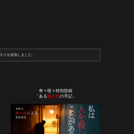
入りを追加しました。
奇々怪々特別投稿
「ある
殺人犯
の手記」