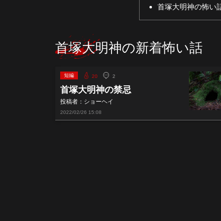
首塚大明神の怖い
首塚大明神の新着怖い話
短編
20
2
首塚大明神の禁忌
投稿者：ショーヘイ
2022/02/26
15:08