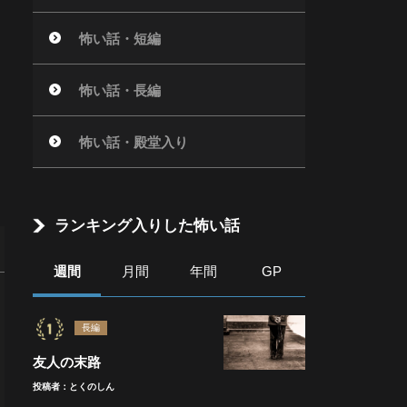
怖い話・短編
怖い話・長編
怖い話・殿堂入り
ランキング入りした怖い話
週間
月間
年間
GP
長編
友人の末路
投稿者：とくのしん