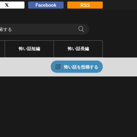
𝕏
Facebook
RSS
怖い話短編
怖い話長編
怖い話を投稿する