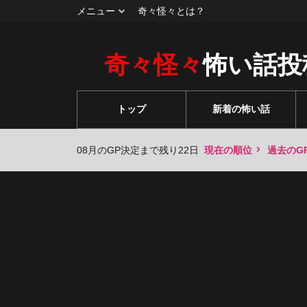
メニュー
奇々怪々とは？
奇々怪々
怖い話投
トップ
新着の怖い話
08月のGP決定まで残り22日
現在の順位
過去のG
々
々