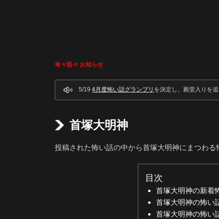
奇々怪々 お知らせ
5/19
4月度怖い話グランプリ
を決定し、殿堂入りを追
首塚大明神
投稿された怖い話の中から首塚大明神にまつわる
目次
首塚大明神の新着
首塚大明神の怖い
首塚大明神の怖い