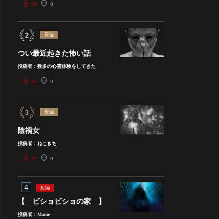
24
0
長編
つい最近起きた怖い話
投稿者：数多の心霊体験をしてきた
22
0
長編
陰禍女
投稿者：ねこきち
22
0
4
短編
【 ビショビショの家 】
投稿者：Mame