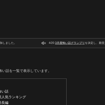
加しました。
4/20
3月度怖い話グランプリ
を決定し、殿堂
怖い話を一覧で表示しています。
怖い話
話人気ランキング
話長編