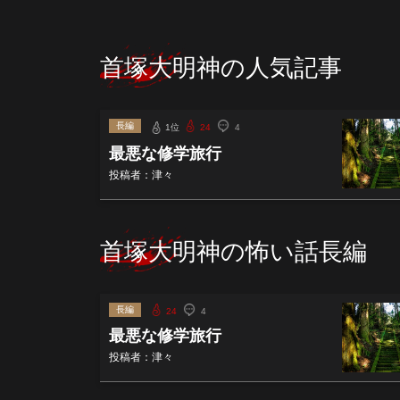
首塚大明神の人気記事
長編
1位
24
4
最悪な修学旅行
投稿者：津々
首塚大明神の怖い話長編
長編
24
4
最悪な修学旅行
投稿者：津々