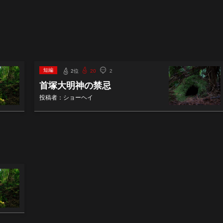
短編
2位
20
2
首塚大明神の禁忌
投稿者：ショーヘイ