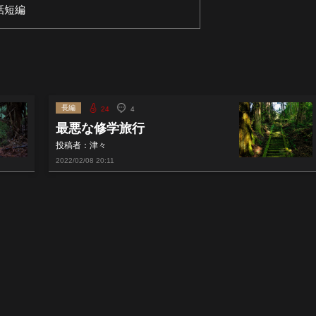
話短編
長編
24
4
最悪な修学旅行
投稿者：津々
2022/02/08
20:11