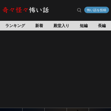
マ
怖い話を投稿
ネ
キ
ン
ランキング
新着
殿堂入り
短編
長編
の
怖
い
話
怖
い
話
投
稿
サ
イ
ト
奇々
怪々