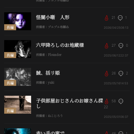
投稿者：プルプル布顚🍮
怪闇小噺 人形
21
1
長編
投稿者：プルプル布顚🍮
2026/04/25
08:13
六甲降ろしのお地蔵様
27
0
長編
投稿者：Flounder
2025/06/12
22:37
馘、括リ姫
26
2
長編
投稿者：yuki
2025/05/16
14:53
子供部屋おじさんのお嫁さん探
58
し
22
長編
投稿者：ねこじろう
2025/05/01
06:37
赤い手の家で
48
1