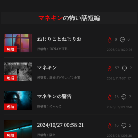
マネキン
の怖い話短編
ねじりことねじりお
9
0
短編
投稿者：DYNAMITE..
2026/04/16
20:26
マネキン
57
2
短編
投稿者：唐揚げグランプリ金賞
2025/11/16
01:17
マネキンの警告
13
2
短編
投稿者：にゃんこ
2025/07/12
17:50
2024/10/27 00:58:21
10
2
短編
投稿者：隣と
2025/03/13
01:36