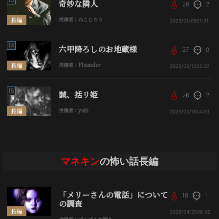
奇妙な隣人
28
2
長編
投稿者：ねこじろう
2023/01/09
21:21
14
六甲降ろしのお地蔵様
27
0
長編
投稿者：Flounder
2025/06/12
22:37
15
馘、括リ姫
26
2
長編
投稿者：yuki
2025/05/16
14:53
マネキン
の怖い話長編
「メリーさんの電話」について
18
1
の調査
長編
2026/04/25
08:56