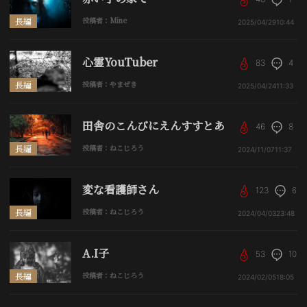
長編
投稿者：Mine
2025/04/29
10:44
心霊YouTuber
83
4
長編
投稿者：やまぜき
2025/04/24
11:33
田舎のこんびにえんすすとあ
46
8
長編
投稿者：ねこじろう
2024/11/07
11:37
変な看護師さん
123
6
長編
投稿者：ねこじろう
2024/04/03
23:48
A.I子
53
10
長編
投稿者：ねこじろう
2024/02/05
18:05