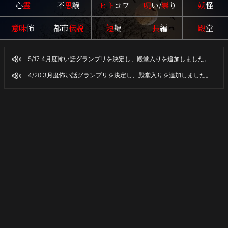
心
霊
不
思
議
ヒト
コワ
呪
い/
祟
り
妖
怪
意味
怖
都市
伝説
短
編
長
編
殿
堂
5/17
4月度怖い話グランプリ
を決定し、殿堂入りを追加しました。
4/20
3月度怖い話グランプリ
を決定し、殿堂入りを追加しました。