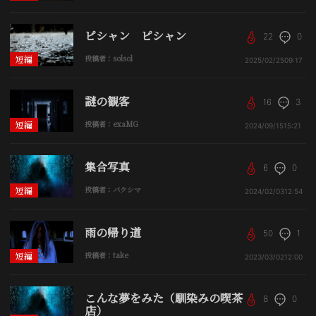
ピシャン ピシャン
22
0
短編
投稿者：solsol
2025/02/25
09:17
謎の観客
16
3
短編
投稿者：exaMG
2024/09/15
15:21
集合写真
6
0
短編
投稿者：バクシマ
2024/02/03
12:54
雨の帰り道
50
1
短編
投稿者：take
2023/03/02
12:00
こんな夢をみた（馴染みの喫茶
8
0
店）