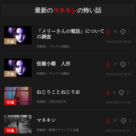
最新の
マネキン
の怖い話
「メリーさんの電話」について
18
1
の調査
長編
2026/04/25
08:56
投稿者：プルプル布顚🍮
怪闇小噺 人形
21
1
長編
投稿者：プルプル布顚🍮
2026/04/25
08:13
ねじりことねじりお
9
0
短編
投稿者：DYNAMITE..
2026/04/16
20:26
マネキン
57
2
短編
投稿者：唐揚げグランプリ金賞
2025/11/16
01:17