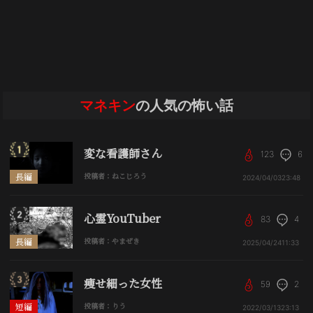
マネキン
の人気の怖い話
変な看護師さん
123
6
長編
投稿者：ねこじろう
2024/04/03
23:48
心霊YouTuber
83
4
長編
投稿者：やまぜき
2025/04/24
11:33
痩せ細った女性
59
2
短編
投稿者：りう
2022/03/13
23:13