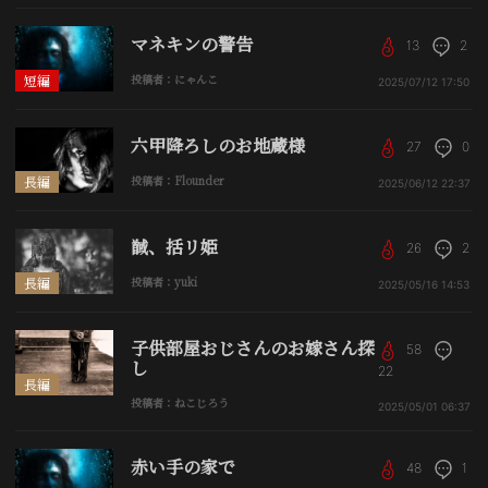
マネキンの警告
13
2
短編
投稿者：にゃんこ
2025/07/12
17:50
六甲降ろしのお地蔵様
27
0
長編
投稿者：Flounder
2025/06/12
22:37
馘、括リ姫
26
2
長編
投稿者：yuki
2025/05/16
14:53
子供部屋おじさんのお嫁さん探
58
し
22
長編
投稿者：ねこじろう
2025/05/01
06:37
赤い手の家で
48
1