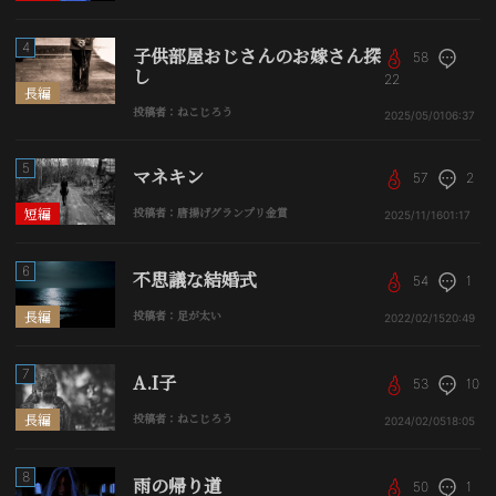
4
子供部屋おじさんのお嫁さん探
58
し
22
長編
投稿者：ねこじろう
2025/05/01
06:37
5
マネキン
57
2
短編
投稿者：唐揚げグランプリ金賞
2025/11/16
01:17
6
不思議な結婚式
54
1
長編
投稿者：足が太い
2022/02/15
20:49
7
A.I子
53
10
長編
投稿者：ねこじろう
2024/02/05
18:05
8
雨の帰り道
50
1