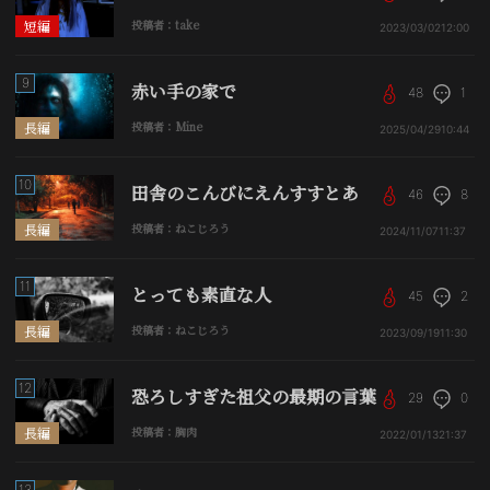
短編
投稿者：take
2023/03/02
12:00
9
赤い手の家で
48
1
長編
投稿者：Mine
2025/04/29
10:44
10
田舎のこんびにえんすすとあ
46
8
長編
投稿者：ねこじろう
2024/11/07
11:37
11
とっても素直な人
45
2
長編
投稿者：ねこじろう
2023/09/19
11:30
12
恐ろしすぎた祖父の最期の言葉
29
0
長編
投稿者：胸肉
2022/01/13
21:37
13