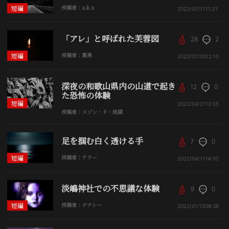
短編
投稿者：a.k.a
2022/07/17
11:21
「アレ」と呼ばれた芙蓉図
28
2
短編
投稿者：蔦男
2022/07/03
12:10
深夜の和歌山県内の山道で起き
12
0
た恐怖の体験
短編
2022/04/21
12:05
投稿者：メゾン・ド・地獄
足を掴む白く透ける手
7
0
短編
投稿者：テラー
2022/04/11
14:20
淡嶋神社での不思議な体験
9
0
短編
投稿者：ナナシー
2022/01/12
09:38