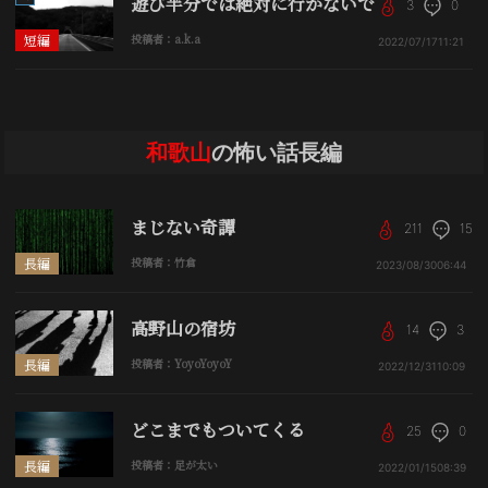
遊び半分では絶対に行かないで
3
0
短編
投稿者：a.k.a
2022/07/17
11:21
和歌山
の怖い話長編
まじない奇譚
211
15
長編
投稿者：竹倉
2023/08/30
06:44
高野山の宿坊
14
3
長編
投稿者：YoyoYoyoY
2022/12/31
10:09
どこまでもついてくる
25
0
長編
投稿者：足が太い
2022/01/15
08:39