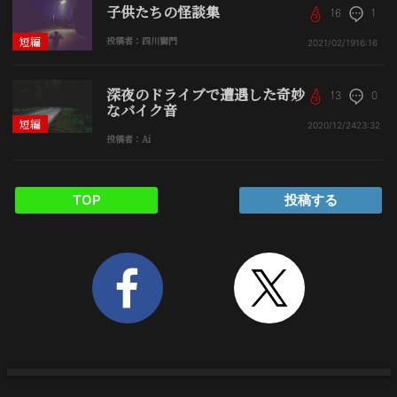
子供たちの怪談集
16
1
短編
投稿者：四川獅門
2021/02/19
16:16
深夜のドライブで遭遇した奇妙
13
0
なバイク音
短編
2020/12/24
23:32
投稿者：Ai
TOP
投稿する