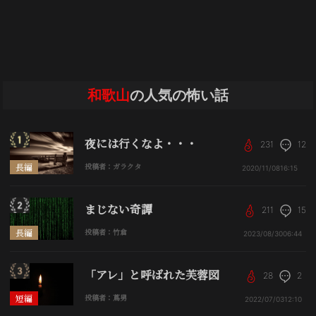
和歌山
の人気の怖い話
夜には行くなよ・・・
231
12
長編
投稿者：ガラクタ
2020/11/08
16:15
まじない奇譚
211
15
長編
投稿者：竹倉
2023/08/30
06:44
「アレ」と呼ばれた芙蓉図
28
2
短編
投稿者：蔦男
2022/07/03
12:10