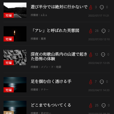
遊び半分では絶対に行かないで
3
0
短編
投稿者：a.k.a
2022/07/17
11:21
「アレ」と呼ばれた芙蓉図
28
2
短編
投稿者：蔦男
2022/07/03
12:10
深夜の和歌山県内の山道で起き
12
0
た恐怖の体験
短編
2022/04/21
12:05
投稿者：メゾン・ド・地獄
足を掴む白く透ける手
7
0
短編
投稿者：テラー
2022/04/11
14:20
どこまでもついてくる
25
0
長編
投稿者：足が太い
2022/01/15
08:39