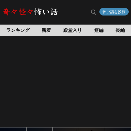
和
怖い話を投稿
歌
山
の
ランキング
新着
殿堂入り
短編
長編
怖
い
話
怖
い
話
投
稿
サ
イ
ト
奇々
怪々