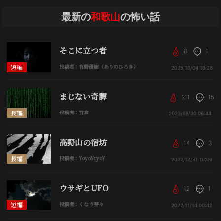
最新の
和歌山
の怖い話
そこに立つ者
8
1
短編
投稿者：有野優樹（ありのひろき）
2025/10/04
18:26
まじない奇譚
211
15
長編
投稿者：竹倉
2023/08/30
06:44
高野山の宿坊
14
3
長編
投稿者：YoyoYoyoY
2022/12/31
10:09
ウサギとUFO
12
1
短編
投稿者：くなう芽々
2022/11/14
00:42