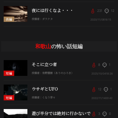
夜には行くなよ・・・
231
12
長編
投稿者：ガラクタ
2020/11/08
16:15
和歌山
の怖い話短編
そこに立つ者
8
1
短編
投稿者：有野優樹（ありのひろき）
2025/10/04
18:26
ウサギとUFO
12
1
短編
投稿者：くなう芽々
2022/11/14
00:42
遊び半分では絶対に行かないで
3
0