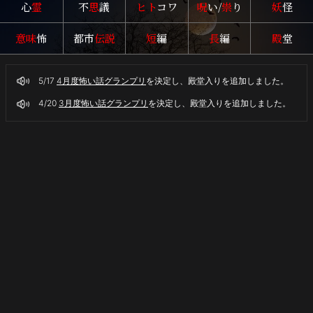
心
霊
不
思
議
ヒト
コワ
呪
い/
祟
り
妖
怪
意味
怖
都市
伝説
短
編
長
編
殿
堂
5/17
4月度怖い話グランプリ
を決定し、殿堂入りを追加しました。
4/20
3月度怖い話グランプリ
を決定し、殿堂入りを追加しました。