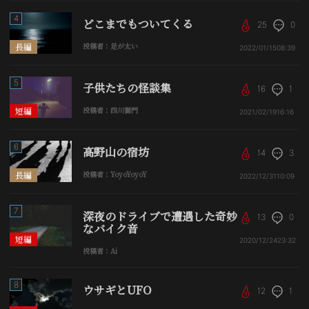
4
どこまでもついてくる
25
0
長編
投稿者：足が太い
2022/01/15
08:39
5
子供たちの怪談集
16
1
短編
投稿者：四川獅門
2021/02/19
16:16
6
高野山の宿坊
14
3
長編
投稿者：YoyoYoyoY
2022/12/31
10:09
7
深夜のドライブで遭遇した奇妙
13
0
なバイク音
短編
2020/12/24
23:32
投稿者：Ai
8
ウサギとUFO
12
1