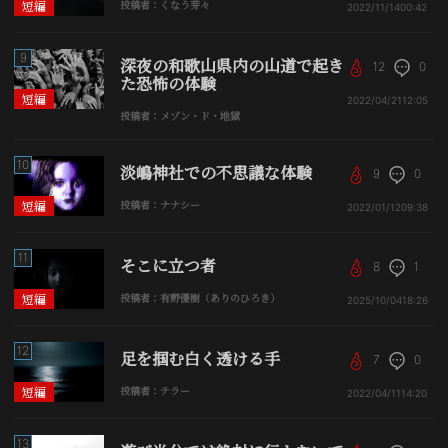
短編
投稿者：くなう芽々
2022/11/14
00:42
9
深夜の和歌山県内の山道で起き
12
0
た恐怖の体験
短編
2022/04/21
12:05
投稿者：メゾン・ド・地獄
10
淡嶋神社での不思議な体験
9
0
短編
投稿者：ナナシー
2022/01/12
09:38
11
そこに立つ者
8
1
短編
投稿者：有野優樹（ありのひろき）
2025/10/04
18:26
12
足を掴む白く透ける手
7
0
短編
投稿者：テラー
2022/04/11
14:20
13