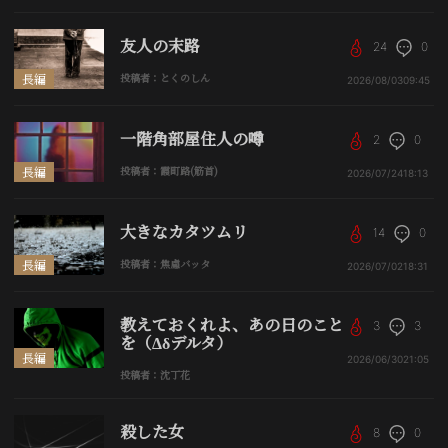
友人の末路
24
0
長編
投稿者：とくのしん
2026/08/03
09:45
一階角部屋住人の噂
2
0
長編
投稿者：霞町路(筋首)
2026/07/24
18:13
大きなカタツムリ
14
0
長編
投稿者：焦慮バッタ
2026/07/02
18:31
教えておくれよ、あの日のこと
3
3
を（Δδデルタ）
長編
2026/06/30
21:05
投稿者：沈丁花
殺した女
8
0