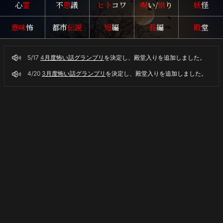
心
霊
不
思
議
ヒト
コワ
呪
い/
祟
り
妖
怪
意味
怖
都市
伝説
短
編
長
編
殿
堂
5/17
4月度怖い話グランプリ
を決定し、殿堂入りを追加しました。
4/20
3月度怖い話グランプリ
を決定し、殿堂入りを追加しました。