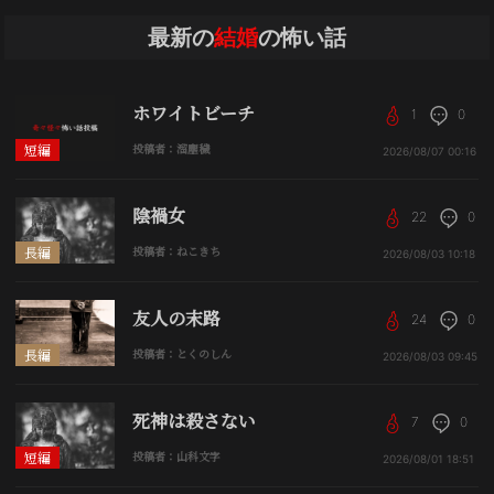
最新の
結婚
の怖い話
ホワイトビーチ
1
0
短編
投稿者：溜塵穢
2026/08/07
00:16
陰禍女
22
0
長編
投稿者：ねこきち
2026/08/03
10:18
友人の末路
24
0
長編
投稿者：とくのしん
2026/08/03
09:45
死神は殺さない
7
0
短編
投稿者：山科文字
2026/08/01
18:51