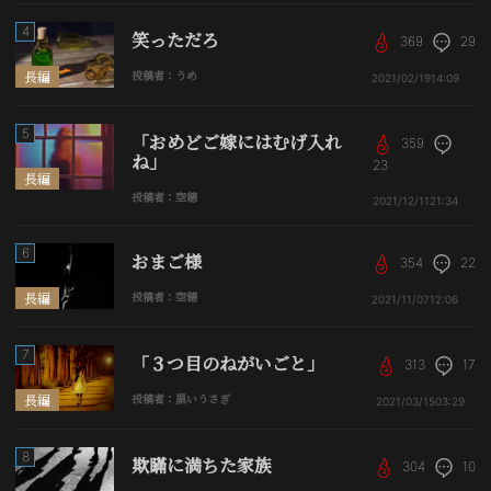
4
笑っただろ
369
29
長編
投稿者：うめ
2021/02/19
14:09
5
「おめどご嫁にはむげ入れ
359
ね」
23
長編
投稿者：空穂
2021/12/11
21:34
6
おまご様
354
22
長編
投稿者：空穂
2021/11/07
12:06
7
「３つ目のねがいごと」
313
17
長編
投稿者：黒いうさぎ
2021/03/15
03:29
8
欺瞞に満ちた家族
304
10