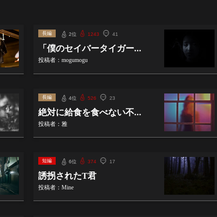
長編
2位
1243
41
「僕のセイバータイガー...
投稿者：mogumogu
長編
4位
526
23
絶対に給食を食べない不...
投稿者：雅
短編
6位
374
17
誘拐されたT君
投稿者：Mine