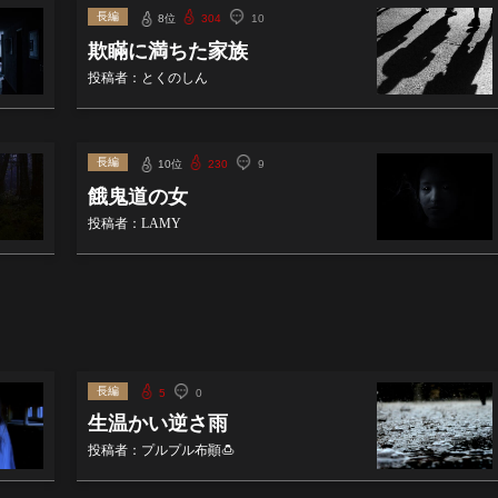
長編
8位
304
10
欺瞞に満ちた家族
投稿者：とくのしん
長編
10位
230
9
餓鬼道の女
投稿者：LAMY
長編
5
0
生温かい逆さ雨
投稿者：プルプル布顚🍮