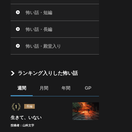
怖い話・短編
怖い話・長編
怖い話・殿堂入り
ランキング入りした怖い話
週間
月間
年間
GP
長編
生きて、いない
投稿者：山科文字