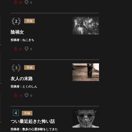
22
0
長編
陰禍女
投稿者：ねこきち
21
0
長編
友人の末路
投稿者：とくのしん
19
0
4
長編
つい最近起きた怖い話
投稿者：数多の心霊体験をしてきた