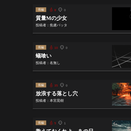
長編
8
0
質量Mの少女
投稿者：焦慮バッタ
長編
10
0
蟻喰い
投稿者：名無し
長編
35
0
放浪する落とし穴
投稿者：本宮晃樹
長編
5
1