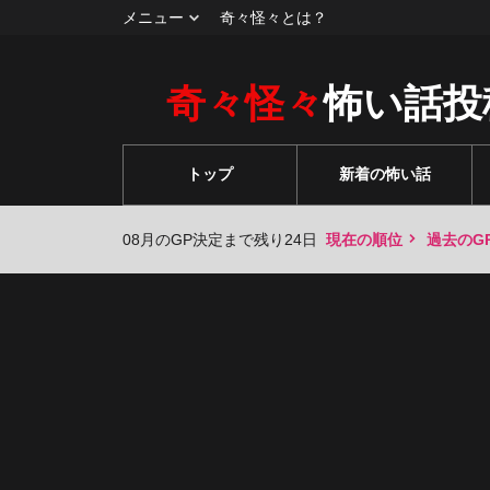
メニュー
奇々怪々とは？
奇々怪々
怖い話投
トップ
新着の怖い話
08月のGP決定まで残り24日
現在の順位
過去のG
々
々