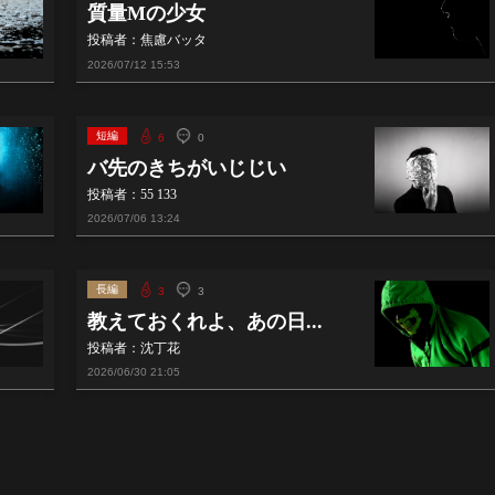
質量Mの少女
投稿者：焦慮バッタ
2026/07/12
15:53
短編
6
0
バ先のきちがいじじい
投稿者：55 133
2026/07/06
13:24
長編
3
3
教えておくれよ、あの日...
投稿者：沈丁花
2026/06/30
21:05