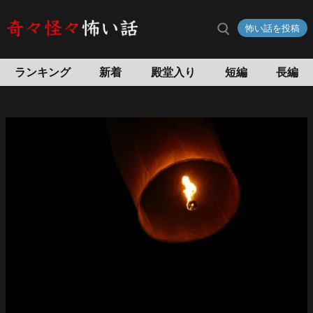
怖
怖い話を投稿
い
話
特
ランキング
新着
殿堂入り
短編
長編
集
記
事
一
覧
怖
い
話
投
稿
サ
イ
ト
奇々
怪々