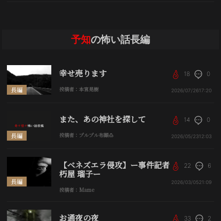
予知
の怖い話長編
幸せ売ります
18
0
長編
投稿者：本宮晃樹
2026/07/26
17:20
また、あの神社を探して
14
0
長編
投稿者：プルプル布顚🍮
2026/05/23
12:03
【ベネズエラ侵攻】ー事件記者
22
6
朽屋 瑠子ー
長編
2026/03/05
21:09
投稿者：Mame
お通夜の夜
33
2