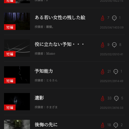
短編
2025/05/19
22:15
ある若い女性の残した絵
7
1
短編
投稿者：霧蘭。
2025/04/14
03:09
役に立たない予知・・・
9
8
短編
投稿者：Mame
2025/02/05
10:41
予知能力
21
1
短編
投稿者：とるさん
2025/01/29
14:49
遺影
33
5
短編
投稿者：さまざま
2025/01/26
16:33
後悔の先に
18
2