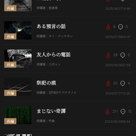
長編
投稿者：放浪者
2025/08/27
14:48
ある預言の話
8
5
長編
投稿者：キミ・ナンヤネン
2025/07/06
02:47
友人からの電話
29
0
長編
投稿者：八尺マン
2025/05/06
21:59
祭祀の痕
20
4
長編
投稿者：HPMPラブクラフト
2024/07/21
15:26
まじない奇譚
211
15
長編
投稿者：竹倉
2023/08/30
06:44