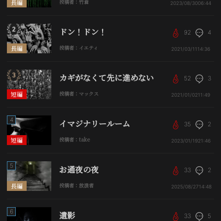
長編
投稿者：竹倉
2023/08/30
06:44
ドン！ドン！
92
4
長編
投稿者：イエティ
2021/03/11
14:36
カギがなくて先に進めない
52
3
短編
投稿者：マックス
2021/01/02
11:49
4
イマジナリールーム
35
2
短編
投稿者：take
2023/01/19
21:46
5
お通夜の夜
33
2
長編
投稿者：放浪者
2025/08/27
14:48
6
遺影
33
5