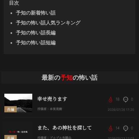
目次
予知の新着怖い話
予知の怖い話人気ランキング
予知の怖い話長編
予知の怖い話短編
最新の
予知
の怖い話
幸せ売ります
18
0
長編
投稿者：本宮晃樹
2026/07/26
17:20
また、あの神社を探して
14
0
長編
投稿者：プルプル布顚🍮
2026/05/23
12:03