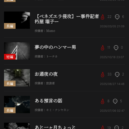
【ベネズエラ侵攻】ー事件記者
22
6
朽屋 瑠子ー
長編
2026/03/05
21:09
投稿者：Mame
夢の中のハンマー男
11
0
短編
投稿者：トーチカ
2025/10/18
23:07
お通夜の夜
33
2
長編
投稿者：放浪者
2025/08/27
14:48
ある預言の話
8
5
長編
投稿者：キミ・ナンヤネン
2025/07/06
02:47
あと一ヶ月ちょっと
19
2