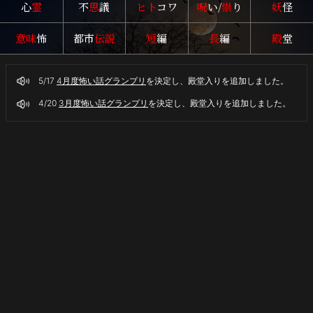
心
霊
不
思
議
ヒト
コワ
呪
い/
祟
り
妖
怪
意味
怖
都市
伝説
短
編
長
編
殿
堂
5/17
4月度怖い話グランプリ
を決定し、殿堂入りを追加しました。
4/20
3月度怖い話グランプリ
を決定し、殿堂入りを追加しました。