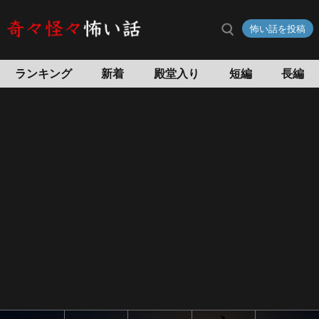
予
怖い話を投稿
知
の
怖
ランキング
新着
殿堂入り
短編
長編
い
話
怖
い
話
投
稿
サ
イ
ト
奇々
怪々