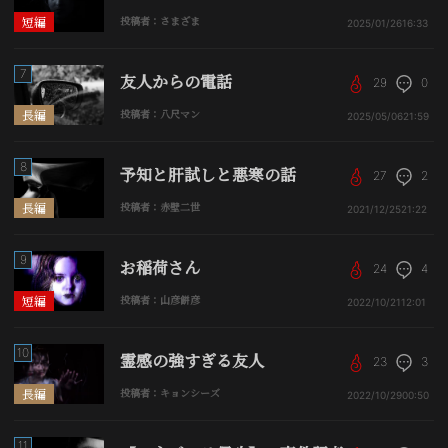
短編
投稿者：さまざま
2025/01/26
16:33
7
友人からの電話
29
0
長編
投稿者：八尺マン
2025/05/06
21:59
8
予知と肝試しと悪寒の話
27
2
長編
投稿者：赤壁二世
2021/12/25
21:22
9
お稲荷さん
24
4
短編
投稿者：山彦餅彦
2022/10/21
12:01
10
霊感の強すぎる友人
23
3
長編
投稿者：キョンシーズ
2022/10/29
00:50
11