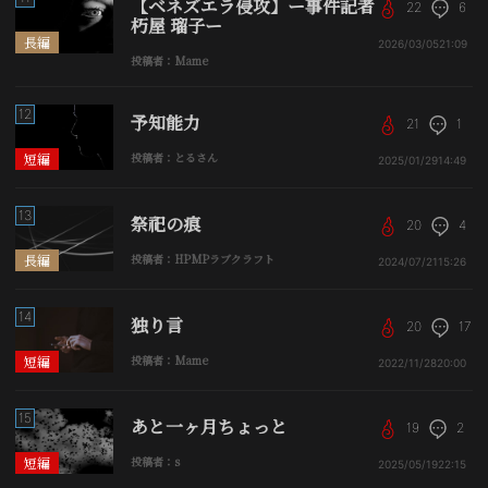
【ベネズエラ侵攻】ー事件記者
22
6
朽屋 瑠子ー
長編
2026/03/05
21:09
投稿者：Mame
12
予知能力
21
1
短編
投稿者：とるさん
2025/01/29
14:49
13
祭祀の痕
20
4
長編
投稿者：HPMPラブクラフト
2024/07/21
15:26
14
独り言
20
17
短編
投稿者：Mame
2022/11/28
20:00
15
あと一ヶ月ちょっと
19
2
短編
投稿者：s
2025/05/19
22:15