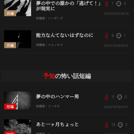
夢の中での誰かの「逃げて！」
7
0
が現実に
長編
2023/02/07
08:30
投稿者：シーザーズ
能力なんてないはずなのに
9
1
長編
投稿者：フォッサマ
2022/12/29
19:03
予知
の怖い話短編
夢の中のハンマー男
11
0
短編
投稿者：トーチカ
2025/10/18
23:07
あと一ヶ月ちょっと
19
2
投稿者：s