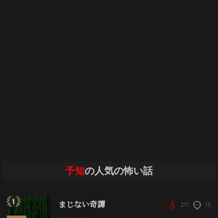
予知
の人気の怖い話
まじない奇譚
211
15