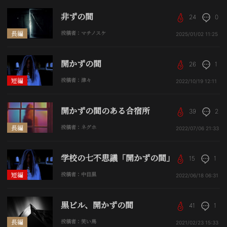
非ずの間
24
0
長編
投稿者：マチノスケ
2025/01/02
11:25
開かずの間
26
1
短編
投稿者：津々
2022/10/19
12:11
開かずの間のある合宿所
39
2
長編
投稿者：ネグホ
2022/07/06
21:33
学校の七不思議「開かずの間」
15
1
短編
投稿者：中目黒
2022/06/18
06:31
黒ビル、開かずの間
41
1
長編
投稿者：笑い馬
2021/02/23
15:33