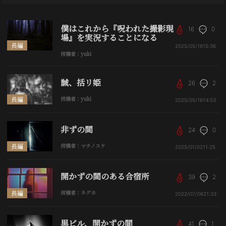
僕はこれから『呪われた撮影現
16
0
場』を実況することになる
長編
2025/05/16
15:36
投稿者：yuki
馘、括リ姫
26
2
長編
投稿者：yuki
2025/05/16
14:53
非ずの間
24
0
長編
投稿者：マチノスケ
2025/01/02
11:25
開かずの間のある合宿所
39
2
長編
投稿者：ネグホ
2022/07/06
21:33
黒ビル、開かずの間
41
1