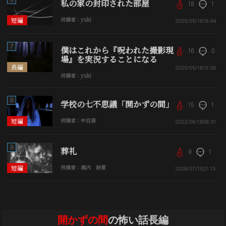
私の家の封印された部屋
18
1
短編
投稿者：yuki
2025/05/16
16:44
7
僕はこれから『呪われた撮影現
16
0
場』を実況することになる
長編
2025/05/16
15:36
投稿者：yuki
8
学校の七不思議「開かずの間」
15
1
短編
投稿者：中目黒
2022/06/18
06:31
9
葬礼
9
1
短編
投稿者：風内 鈴夏
2026/07/15
21:13
開かずの間
の怖い話長編