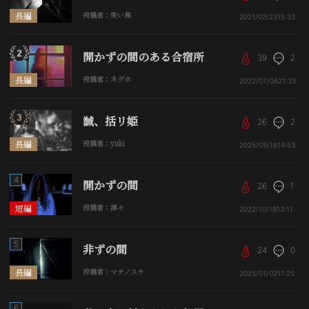
長編
投稿者：笑い馬
2021/02/23
15:33
開かずの間のある合宿所
39
2
長編
投稿者：ネグホ
2022/07/06
21:33
馘、括リ姫
26
2
長編
投稿者：yuki
2025/05/16
14:53
4
開かずの間
26
1
短編
投稿者：津々
2022/10/19
12:11
5
非ずの間
24
0
長編
投稿者：マチノスケ
2025/01/02
11:25
6