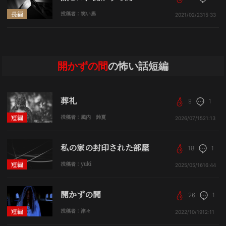
長編
投稿者：笑い馬
2021/02/23
15:33
開かずの間
の怖い話短編
葬礼
9
1
短編
投稿者：風内 鈴夏
2026/07/15
21:13
私の家の封印された部屋
18
1
短編
投稿者：yuki
2025/05/16
16:44
開かずの間
26
1
短編
投稿者：津々
2022/10/19
12:11