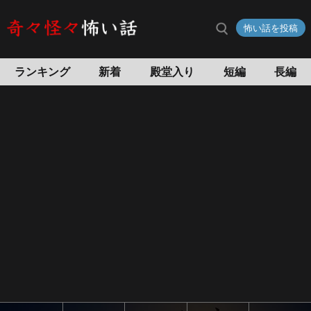
開
怖い話を投稿
か
ず
の
ランキング
新着
殿堂入り
短編
長編
間
・
開
か
ず
の
部
屋
の
怖
い
話
旅
館・
家・
会