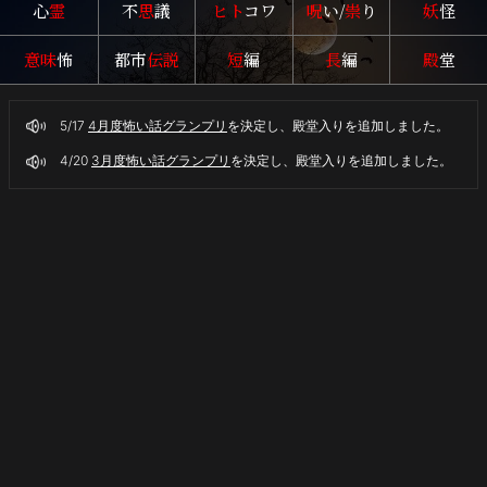
心
霊
不
思
議
ヒト
コワ
呪
い/
祟
り
妖
怪
社…
本
意味
怖
都市
伝説
短
編
長
編
殿
堂
当
に
あ
5/17
4月度怖い話グランプリ
を決定し、殿堂入りを追加しました。
る
開
4/20
3月度怖い話グランプリ
を決定し、殿堂入りを追加しました。
か
ず
の
間
の
恐
怖