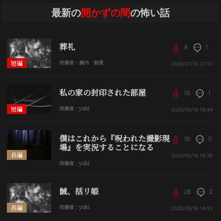
最新の
開かずの間
の怖い話
葬礼
9
1
短編
投稿者：風内 鈴夏
2026/07/15
21:13
私の家の封印された部屋
18
1
短編
投稿者：yuki
2025/05/16
16:44
僕はこれから『呪われた撮影現
16
0
場』を実況することになる
長編
2025/05/16
15:36
投稿者：yuki
馘、括リ姫
26
2
長編
投稿者：yuki
2025/05/16
14:53