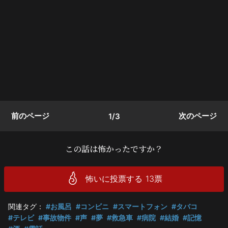
前のページ
次のページ
1/3
この話は怖かったですか？
怖いに投票する
13
票
関連タグ：
#お風呂
#コンビニ
#スマートフォン
#タバコ
#テレビ
#事故物件
#声
#夢
#救急車
#病院
#結婚
#記憶