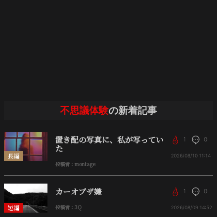
不思議体験
の新着記事
置き配の写真に、私が写ってい
1
0
た
長編
2026/08/10
11:14
投稿者：montage
カーオブザ嫌
1
0
短編
投稿者：3Q
2026/08/09
14:52