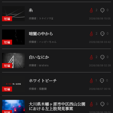
糸
2
0
短編
投稿者：トケイソウ⌛
2026/08/08
15:05
暗闇の中から
2
0
短編
投稿者：ハッピーちゃん
2026/08/08
03:42
白いなにか
2
0
短編
投稿者：uratora
2026/08/08
02:39
ホワイトビーチ
1
0
短編
投稿者：溜塵穢
2026/08/07
00:16
大川県木幡ヶ原市中区西山公園
3
0
における左上肢発見事案
短編
2026/08/06
09:00