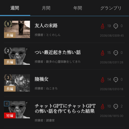
週間
月間
年間
グランプリ
友人の末路
19
0
長編
投稿者：とくのしん
2026/08/03
09:45
つい最近起きた怖い話
15
0
長編
投稿者：数多の心霊体験をしてきた
2026/08/03
11:28
陰禍女
14
0
長編
投稿者：ねこきち
2026/08/03
10:18
4
チャットGPTにチャットGPT
10
2
の怖い話を作てもらった結果
短編
2026/06/18
15:30
投稿者：読書家