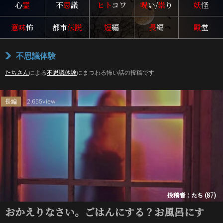
心
霊
不
思
議
ヒト
コワ
呪
い/
祟
り
妖
怪
意味
怖
都市
伝説
短
編
長
編
殿
堂
不思議体験
たちさん
による
不思議体験
にまつわる怖い話の投稿です
長編
2,655view
投稿者：たち (87)
おかえりなさい。ごはんにする？お風呂にす