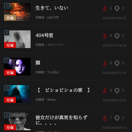
5
生きて、いない
9
0
長編
投稿者：山科文字
2026/08/01
00:01
6
404号室
9
0
短編
投稿者：スカイツリー
2026/07/27
16:24
7
顔
8
0
短編
投稿者：Tochika
2026/08/05
12:18
8
【 ビショビショの家 】
8
0
短編
投稿者：Mame
2026/08/02
18:57
9
彼女だけが真実を知らず
7
0
に、、、、
短編
2026/08/08
19:42