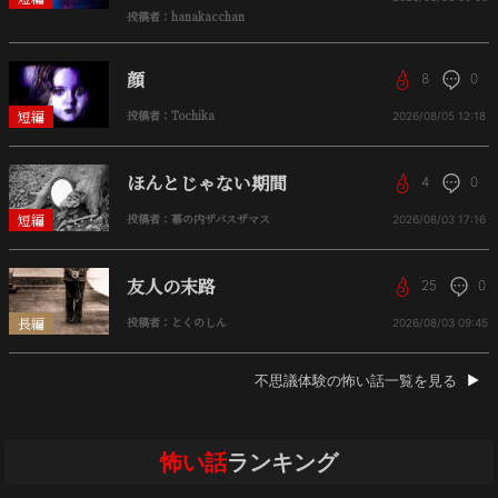
投稿者：hanakacchan
顔
8
0
短編
投稿者：Tochika
2026/08/05
12:18
ほんとじゃない期間
4
0
短編
投稿者：幕の内ザバスザマス
2026/08/03
17:16
友人の末路
25
0
長編
投稿者：とくのしん
2026/08/03
09:45
不思議体験の怖い話一覧を見る
怖い話
ランキング