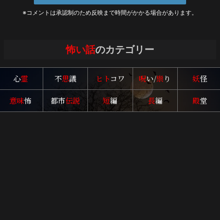
※コメントは承認制のため反映まで時間がかかる場合があります。
怖い話
のカテゴリー
心
霊
不
思
議
ヒト
コワ
呪
い/
祟
り
妖
怪
意味
怖
都市
伝説
短
編
長
編
殿
堂