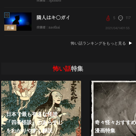
投稿者：Splasher
10
隣人はキ○ガイ
5
117
長編
投稿者：naothai
2021/04/14
01:55
怖い話ランキングをもっと見る
怖い話
特集
日本で最も有名な怪談
「四谷怪談」のあらすじ
奇々怪々おすすめ
をわかりやすく解説
漫画特集