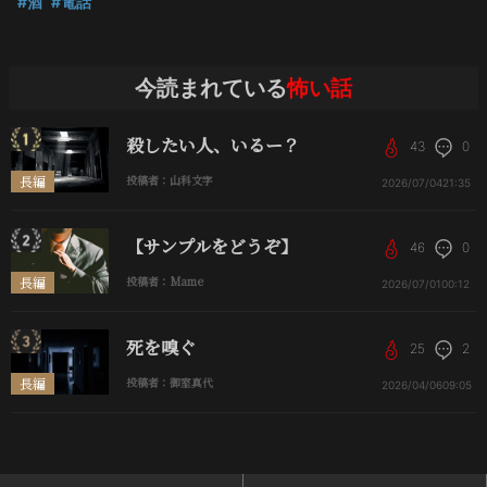
#酒
#電話
今読まれている
怖い話
殺したい人、いるー？
43
0
長編
投稿者：山科文字
2026/07/04
21:35
【サンプルをどうぞ】
46
0
長編
投稿者：Mame
2026/07/01
00:12
死を嗅ぐ
25
2
長編
投稿者：御室真代
2026/04/06
09:05