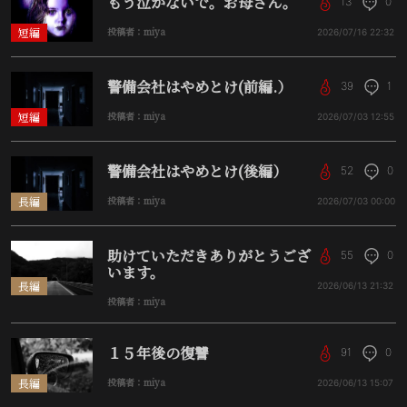
もう泣かないで。お母さん。
13
0
短編
投稿者：miya
2026/07/16
22:32
警備会社はやめとけ(前編.）
39
1
短編
投稿者：miya
2026/07/03
12:55
警備会社はやめとけ(後編）
52
0
長編
投稿者：miya
2026/07/03
00:00
助けていただきありがとうござ
55
0
います。
長編
2026/06/13
21:32
投稿者：miya
１５年後の復讐
91
0
長編
投稿者：miya
2026/06/13
15:07