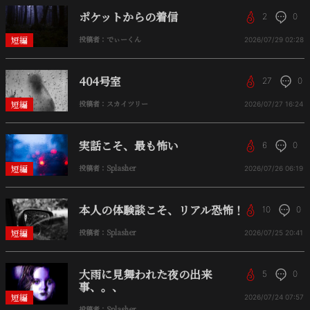
ポケットからの着信
2
0
短編
投稿者：でぃーくん
2026/07/29
02:28
404号室
27
0
短編
投稿者：スカイツリー
2026/07/27
16:24
実話こそ、最も怖い
6
0
短編
投稿者：Splasher
2026/07/26
06:19
本人の体験談こそ、リアル恐怖！
10
0
短編
投稿者：Splasher
2026/07/25
20:41
大雨に見舞われた夜の出来
5
0
事、。、
短編
2026/07/24
07:57
投稿者：Splasher