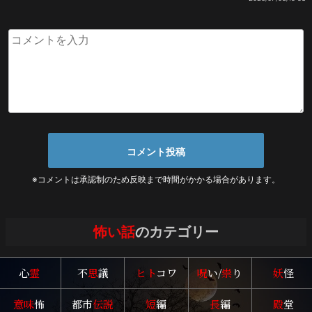
※コメントは承認制のため反映まで時間がかかる場合があります。
怖い話
のカテゴリー
心
霊
不
思
議
ヒト
コワ
呪
い/
祟
り
妖
怪
意味
怖
都市
伝説
短
編
長
編
殿
堂