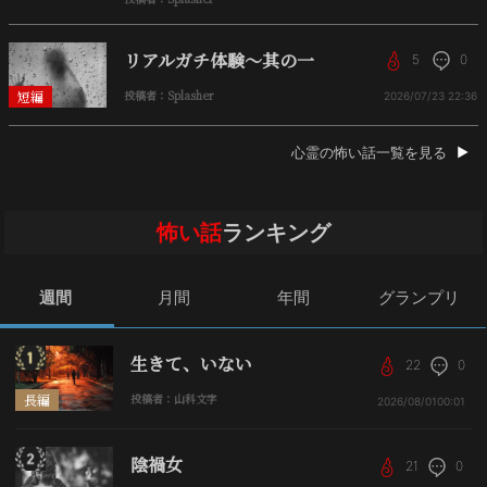
リアルガチ体験〜其の一
5
0
短編
投稿者：Splasher
2026/07/23
22:36
心霊の怖い話一覧を見る
怖い話
ランキング
週間
月間
年間
グランプリ
生きて、いない
22
0
長編
投稿者：山科文字
2026/08/01
00:01
陰禍女
21
0