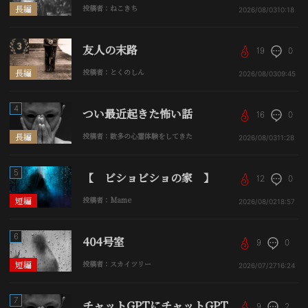
長編
投稿者：ねこきち
2026/08/03
10:18
友人の末路
19
0
長編
投稿者：とくのしん
2026/08/03
09:45
4
つい最近起きた怖い話
16
0
長編
投稿者：数多の心霊体験をしてきた
2026/08/03
11:28
5
【 ビショビショの家 】
12
0
短編
投稿者：Mame
2026/08/02
18:57
6
404号室
9
0
短編
投稿者：スカイツリー
2026/07/27
16:24
7
チャットGPTにチャットGPT
9
2