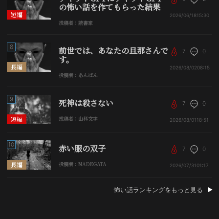
の怖い話を作てもらった結果
短編
2026/06/18
15:30
投稿者：読書家
8
前世では、あなたの旦那さんで
7
0
す。
長編
2026/08/02
08:15
投稿者：あんぱん
9
死神は殺さない
7
0
短編
投稿者：山科文字
2026/08/01
18:51
10
赤い服の双子
7
0
長編
投稿者：NADEGATA
2026/07/31
01:17
怖い話ランキングをもっと見る