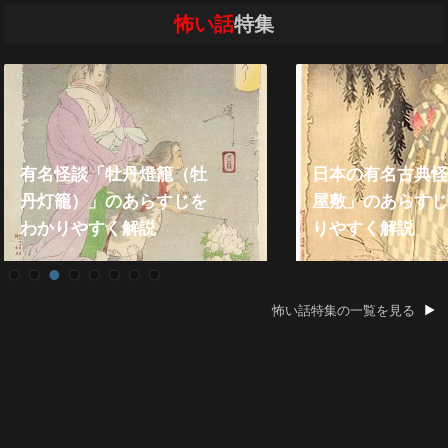
怖い話
特集
日本の有名古典怪談「皿
屋敷」のあらすじをわか
2021
りやすく解説
い話』総
怖い話特集の一覧を見る