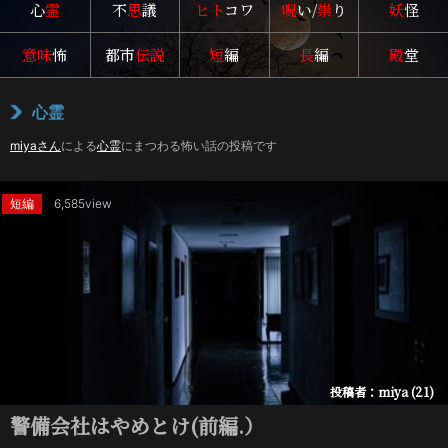
心
霊
不
思
議
ヒト
コワ
呪
い/
祟
り
妖
怪
意味
怖
都市
伝説
短
編
長
編
殿
堂
心霊
miyaさん
による
心霊
にまつわる怖い話の投稿です
短編
6,585view
投稿者：miya (21)
警備会社はやめとけ(前編.）