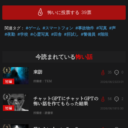
怖いに投票する
39
票
関連タグ：
#ゲーム
#スマートフォン
#事故物件
#写真
#声
#夜勤
#学校
#心霊写真
#田舎
#肝試し
#警備員
#階段
今読まれている
怖い話
来訪
35
0
短編
投稿者：TKM
2026/06/23
23:01
チャットGPTにチャットGPTの
56
2
怖い話を作てもらった結果
短編
2026/06/18
15:30
投稿者：読書家