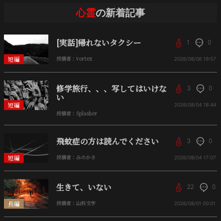
心霊
の新着記事
[実話]帰れないタクシー
1
0
短編
投稿者：vortex
2026/08/06
19:57
修学旅行、、、写してはいけな
3
0
い
短編
2026/08/04
18:44
投稿者：Splasher
飛蚊症の方は読んでください
3
0
短編
投稿者：みのかさ
2026/08/04
17:07
生きて、いない
22
0
長編
投稿者：山科文字
2026/08/01
00:01