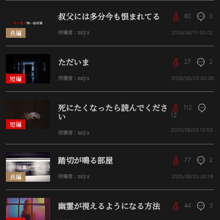
叔父には多分今も恨まれてる
60
0
長編
投稿者：miya
2026/06/11
00:02
ただいま
27
2
短編
投稿者：miya
2026/05/23
00:39
死にたくなったら読んでくださ
112
い
12
短編
2025/08/03
12:03
投稿者：miya
踏切が鳴る部屋
77
2
長編
投稿者：miya
2025/08/03
00:18
幽霊が視えるようになる方法
44
3