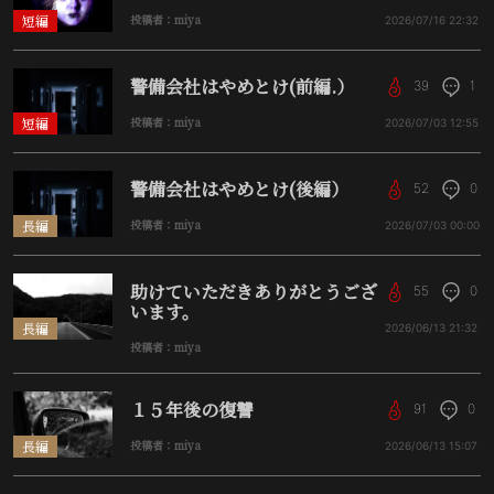
短編
投稿者：miya
2026/07/16
22:32
警備会社はやめとけ(前編.）
39
1
短編
投稿者：miya
2026/07/03
12:55
警備会社はやめとけ(後編）
52
0
長編
投稿者：miya
2026/07/03
00:00
助けていただきありがとうござ
55
0
います。
長編
2026/06/13
21:32
投稿者：miya
１５年後の復讐
91
0
長編
投稿者：miya
2026/06/13
15:07