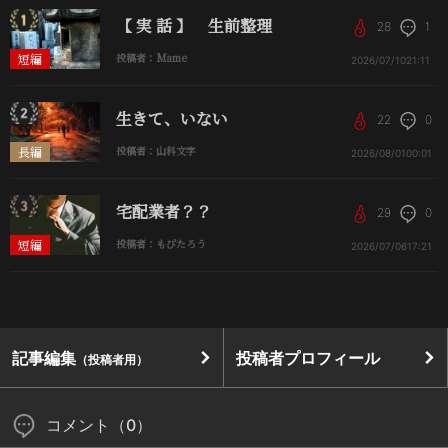
【 実 話 】 生前整理
28
1
短編
投稿者：Mame
2026/07/10
21:11
生きて、いない
22
0
長編
投稿者：山科文字
2026/08/01
00:01
宅配業者？？
29
0
短編
投稿者：もぴたろう
2026/07/06
17:21
記事編集
投稿者プロフィール
（投稿者用）
コメント（0）