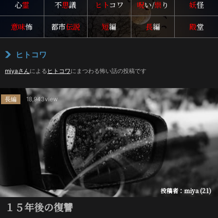
心
霊
不
思
議
ヒト
コワ
呪
い/
祟
り
妖
怪
意味
怖
都市
伝説
短
編
長
編
殿
堂
ヒトコワ
miyaさん
による
ヒトコワ
にまつわる怖い話の投稿です
長編
18,943view
投稿者：miya (21)
１５年後の復讐