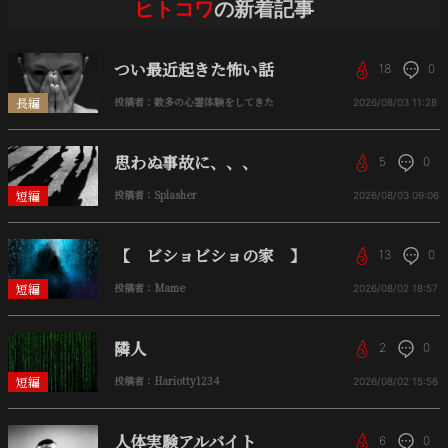
ヒトコワ
の新着記事
つい最近起きた怖い話
18
0
長編
投稿者：数多の心霊体験をしてきた
2026/08/03
11:28
思わぬ事故に、、、
5
0
短編
投稿者：Splasher
2026/08/03
09:06
【 ビショビショの家 】
13
0
短編
投稿者：Mame
2026/08/02
18:57
隣人
2
0
短編
投稿者：Hariotty1234
2026/08/02
15:56
人体実験アルバイト
6
0