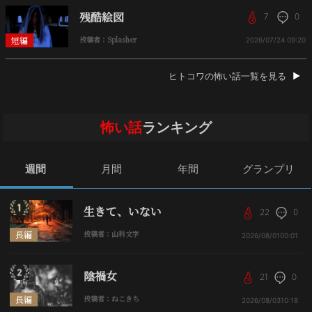
残酷絵図
7
0
短編
投稿者：Splasher
2026/07/24
09:20
ヒトコワの怖い話一覧を見る
怖い話
ランキング
週間
月間
年間
グランプリ
生きて、いない
22
0
長編
投稿者：山科文字
2026/08/01
00:01
陰禍女
21
0
長編
投稿者：ねこきち
2026/08/03
10:18