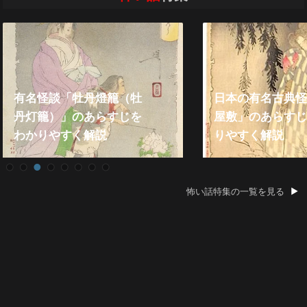
丹燈籠（牡
日本の有名古典怪談「皿
あらすじを
屋敷」のあらすじをわか
解説
りやすく解説
怖い話特集の一覧を見る