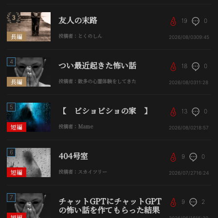
友人の末路
19
0
長編
投稿者：とくのしん
2026/08/03
09:45
4
つい最近起きた怖い話
18
0
長編
投稿者：数多の心霊体験をしてきた
2026/08/03
11:28
5
【 ビショビショの家 】
13
0
短編
投稿者：Mame
2026/08/02
18:57
6
404号室
9
0
短編
投稿者：スカイツリー
2026/07/27
16:24
7
チャットGPTにチャットGPT
9
2
の怖い話を作てもらった結果
短編
2026/06/18
15:30