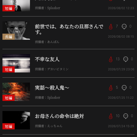
短編
投稿者：Splasher
2026/08/02
12:23
前世では、あなたの旦那さんで
7
0
す。
長編
2026/08/02
08:15
投稿者：あんぱん
不幸な友人
13
0
短編
投稿者：デカいビタミン
2026/07/29
23:06
実話〜殺人鬼〜
5
0
短編
投稿者：Splasher
2026/07/25
11:22
お母さんの命令は絶対
10
0
短編
投稿者：えっちゃん
2026/07/24
15:29