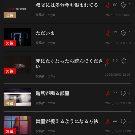
叔父には多分今も恨まれてる
60
0
長編
投稿者：miya
2026/06/11
00:02
ただいま
27
2
短編
投稿者：miya
2026/05/23
00:39
死にたくなったら読んでくださ
112
い
12
短編
2025/08/03
12:03
投稿者：miya
踏切が鳴る部屋
77
2
長編
投稿者：miya
2025/08/03
00:18
幽霊が視えるようになる方法
44
3
短編
投稿者：miya
2025/07/17
22:08