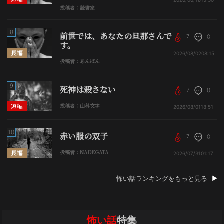
投稿者：読書家
8
前世では、あなたの旦那さんで
7
0
す。
長編
2026/08/02
08:15
投稿者：あんぱん
9
死神は殺さない
7
0
短編
投稿者：山科文字
2026/08/01
18:51
10
赤い服の双子
7
0
長編
投稿者：NADEGATA
2026/07/31
01:17
怖い話ランキングをもっと見る
怖い話
特集