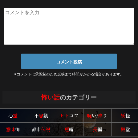
※コメントは承認制のため反映まで時間がかかる場合があります。
怖い話
のカテゴリー
心
霊
不
思
議
ヒト
コワ
呪
い/
祟
り
妖
怪
意味
怖
都市
伝説
短
編
長
編
殿
堂