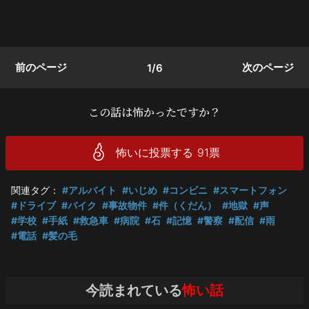
前のページ
次のページ
1/6
この話は怖かったですか？
怖いに投票する
91
票
関連タグ：
#アルバイト
#いじめ
#コンビニ
#スマートフォン
#ドライブ
#バイク
#事故物件
#件（くだん）
#地獄
#声
#学校
#手紙
#救急車
#病院
#石
#記憶
#警察
#配信
#雨
#電話
#髪の毛
今読まれている
怖い話