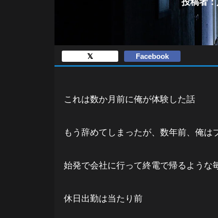
投稿者：八
𝕏
Facebook
これは数か月前に俺が体験した話
もう辞めてしまったが、数年前、俺は
始発で会社に行って終電で帰るような
休日出勤は当たり前