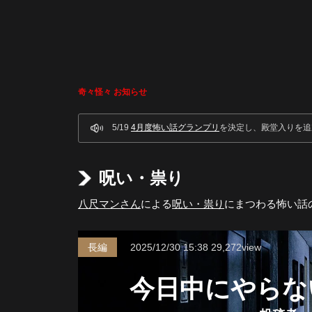
奇々怪々 お知らせ
5/19
4月度怖い話グランプリ
を決定し、殿堂入りを追
呪い・祟り
八尺マンさん
による
呪い・祟り
にまつわる怖い話
長編
2025/12/30
15:38
29,272view
今日中にやらな