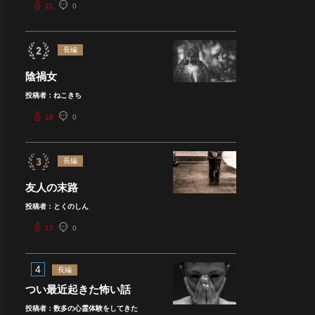
21
0
長編
陰禍女
投稿者：ねこきち
18
0
長編
友人の末路
投稿者：とくのしん
17
0
4
長編
つい最近起きた怖い話
投稿者：数多の心霊体験をしてきた