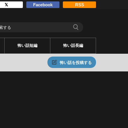
𝕏
Facebook
RSS
怖い話短編
怖い話長編
怖い話を投稿する