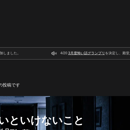
加しました。
4/20
3月度怖い話グランプリ
を決定し、殿堂
の投稿です
いといけないこと