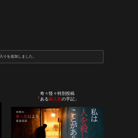
入りを追加しました。
奇々怪々特別投稿
「ある
殺人犯
の手記」