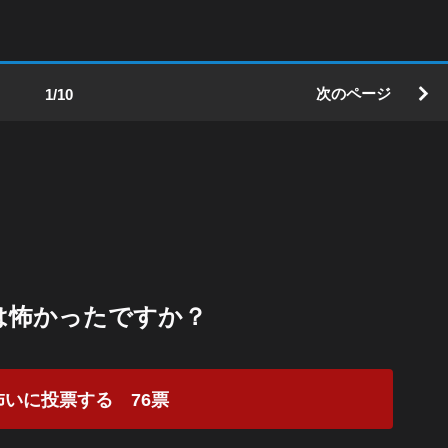
次のページ
1/10
は怖かったですか？
怖いに投票する
76
票