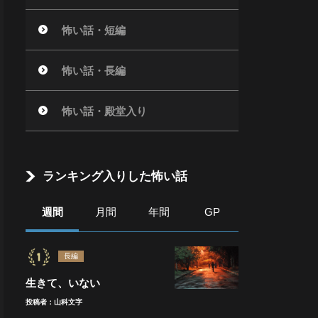
怖い話・短編
怖い話・長編
怖い話・殿堂入り
ランキング入りした怖い話
週間
月間
年間
GP
長編
生きて、いない
投稿者：山科文字