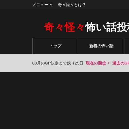
メニュー
奇々怪々とは？
奇々怪々
怖い話投
トップ
新着の怖い話
08月のGP決定まで残り25日
現在の順位
過去のG