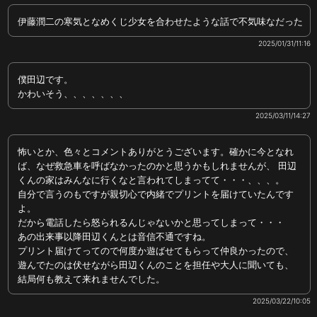
伊藤潤二の寒気となめくじ少女を合わせたような話で不気味なだった
2025/01/31/11:16
僕田辺です。
かわいそう、、、、、、、
2025/03/11/14:27
怖いとか、色々とコメントありがとうございます。確かに今となれ
ば、なぜ救急車を呼ばなかったのかと思うかもしれませんが、 田辺
くんの家はみんなに行くなと言われてしまってて・・・、、、。
自分で言うのもですが親切心で内緒でプリントを届けていたんです
よ。
だから電話したら怒られるんじゃないかと思ってしまって・・・
あの出来事以降田辺くんとは音信不通ですね。
プリント届けてってので何度か遊ばせてもらって仲良かったので、
遊んでたのは伏せながら田辺くんのことを担任や大人に聞いても、
結局何も教えて来れませんでした。
2025/03/22/10:05