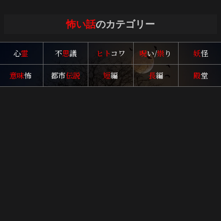
怖い話
のカテゴリー
心
霊
不
思
議
ヒト
コワ
呪
い/
祟
り
妖
怪
意味
怖
都市
伝説
短
編
長
編
殿
堂