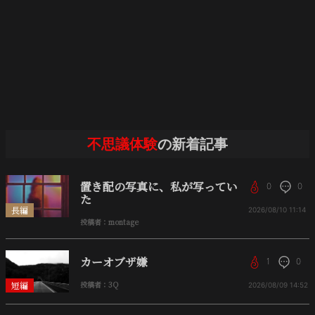
不思議体験
の新着記事
置き配の写真に、私が写ってい
0
0
た
長編
2026/08/10
11:14
投稿者：montage
カーオブザ嫌
1
0
短編
投稿者：3Q
2026/08/09
14:52