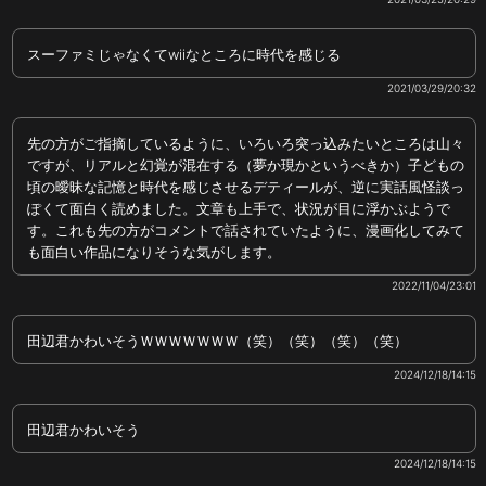
スーファミじゃなくてwiiなところに時代を感じる
2021/03/29/20:32
先の方がご指摘しているように、いろいろ突っ込みたいところは山々
ですが、リアルと幻覚が混在する（夢か現かというべきか）子どもの
頃の曖昧な記憶と時代を感じさせるデティールが、逆に実話風怪談っ
ぽくて面白く読めました。文章も上手で、状況が目に浮かぶようで
す。これも先の方がコメントで話されていたように、漫画化してみて
も面白い作品になりそうな気がします。
2022/11/04/23:01
田辺君かわいそうＷＷＷＷＷＷＷ（笑）（笑）（笑）（笑）
2024/12/18/14:15
田辺君かわいそう
2024/12/18/14:15