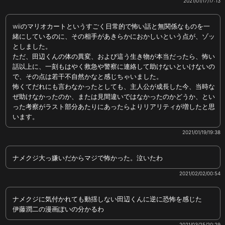
2021/01/17/17:13
wiiのマリオカートというすごく日常的で怖い話と無関係なものを一
緒にしているのに、その相手があきらかにおかしいという点が、ゾッ
としました。
ただ、田辺くんの体の異変、および這う生き物が本当だったら、怖い
話以上に、一刻もはやく救急や警察に連絡して助けないといけないの
で、その点は若干不自然かなと感じちゃいました。
怖くてだれにも言わなかったとしても、主人公が成長した今、当時な
ぜ助けなかったのか、または見間違いではなかったのかどうか、とい
った考察がラスト部分あたりにあったらよりリアリティが増したと思
います。
2021/01/19/19:38
ナメクジ大っ嫌いだからマジで怖かった。泣いたわ
2021/02/02/00:54
ナメクジに気付かれても動揺しない田辺くんに逆に恐怖を感じた
伊藤潤二の漫画ぽいの分かるわ
2021/03/25/20:29