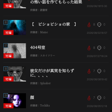
の怖い話を作てもらった結果
短編
2026/06/18
15:30
投稿者：読書家
6
【 ビショビショの家 】
8
0
短編
投稿者：Mame
2026/08/02
18:57
7
404号室
8
0
短編
投稿者：スカイツリー
2026/07/27
16:24
8
彼女だけが真実を知らず
7
0
に、、、、
短編
2026/08/08
19:42
投稿者：Splasher
9
顔
7
0
短編
投稿者：Tochika
2026/08/05
12:18