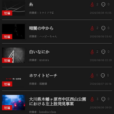
糸
2
0
短編
投稿者：トケイソウ⌛
2026/08/08
15:05
暗闇の中から
2
0
短編
投稿者：ハッピーちゃん
2026/08/08
03:42
白いなにか
2
0
短編
投稿者：uratora
2026/08/08
02:39
ホワイトビーチ
1
0
短編
投稿者：溜塵穢
2026/08/07
00:16
大川県木幡ヶ原市中区西山公園
3
0
における左上肢発見事案
短編
2026/08/06
09:00
投稿者：hanakacchan