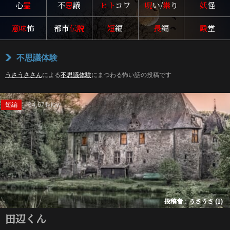
心
霊
不
思
議
ヒト
コワ
呪
い/
祟
り
妖
怪
意味
怖
都市
伝説
短
編
長
編
殿
堂
不思議体験
うさうささん
による
不思議体験
にまつわる怖い話の投稿です
短編
34,671view
投稿者：うさうさ (1)
田辺くん