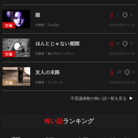
顔
7
0
短編
投稿者：Tochika
2026/08/05
12:18
ほんとじゃない期間
4
0
短編
投稿者：幕の内ザバスザマス
2026/08/03
17:16
友人の末路
24
0
長編
投稿者：とくのしん
2026/08/03
09:45
不思議体験の怖い話一覧を見る
怖い話
ランキング