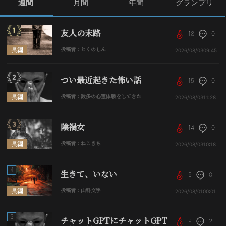
週間
月間
年間
グランプリ
友人の末路
18
0
長編
投稿者：とくのしん
2026/08/03
09:45
つい最近起きた怖い話
15
0
長編
投稿者：数多の心霊体験をしてきた
2026/08/03
11:28
陰禍女
14
0
長編
投稿者：ねこきち
2026/08/03
10:18
4
生きて、いない
9
0
長編
投稿者：山科文字
2026/08/01
00:01
5
チャットGPTにチャットGPT
9
2