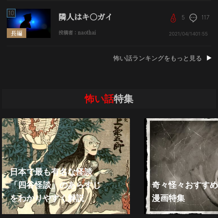
10
隣人はキ○ガイ
5
117
長編
投稿者：naothai
2021/04/14
01:55
怖い話ランキングをもっと見る
怖い話
特集
日本で最も有名な怪談
「四谷怪談」のあらすじ
奇々怪々おすすめ
をわかりやすく解説
漫画特集