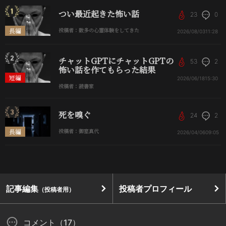
つい最近起きた怖い話
23
0
長編
投稿者：数多の心霊体験をしてきた
2026/08/03
11:28
チャットGPTにチャットGPTの
53
2
怖い話を作てもらった結果
短編
2026/06/18
15:30
投稿者：読書家
死を嗅ぐ
24
2
長編
投稿者：御室真代
2026/04/06
09:05
記事編集
投稿者プロフィール
（投稿者用）
コメント（17）