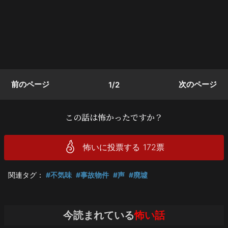
前のページ
次のページ
1/2
この話は怖かったですか？
怖いに投票する
172
票
関連タグ：
#不気味
#事故物件
#声
#廃墟
今読まれている
怖い話