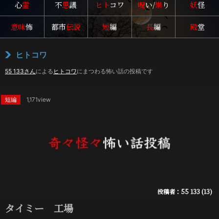
心
霊
不
思
議
ヒト
コワ
呪
い/
祟
り
妖
怪
意味
怖
都市
伝説
短
編
長
編
殿
堂
ヒトコワ
55 133さん
による
ヒトコワ
にまつわる怖い話の投稿です
短編
1,171view
投稿者：55 133 (13)
タイミー 工場