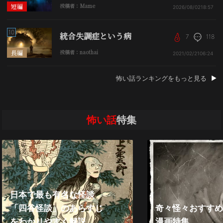
短編
投稿者：Mame
2026/08/02
18:57
10
統合失調症という病
7
118
長編
投稿者：naothai
2021/02/21
06:24
怖い話ランキングをもっと見る
怖い話
特集
日本で最も有名な怪談
「四谷怪談」のあらすじ
奇々怪々おすすめ
をわかりやすく解説
漫画特集