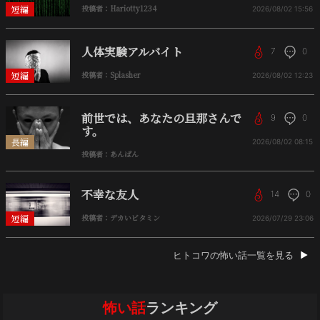
短編
投稿者：Hariotty1234
2026/08/02
15:56
人体実験アルバイト
7
0
短編
投稿者：Splasher
2026/08/02
12:23
前世では、あなたの旦那さんで
9
0
す。
長編
2026/08/02
08:15
投稿者：あんぱん
不幸な友人
14
0
短編
投稿者：デカいビタミン
2026/07/29
23:06
ヒトコワの怖い話一覧を見る
怖い話
ランキング