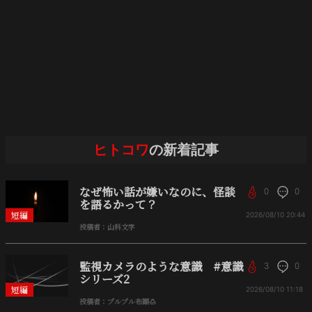
ヒトコワ
の新着記事
なぜ怖い話が嫌いなのに、怪談
0
0
を語るかって？
短編
2026/08/10
20:44
投稿者：山科文字
監視カメラのような意識 #意識
3
0
シリーズ2
短編
2026/08/10
11:18
投稿者：プルプル布顚🍮