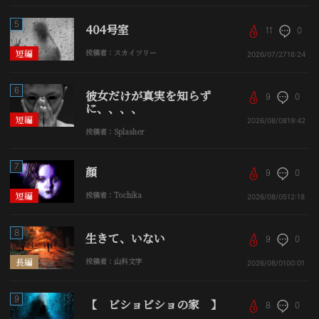
5
404号室
11
0
短編
投稿者：スカイツリー
2026/07/27
16:24
6
彼女だけが真実を知らず
9
0
に、、、、
短編
2026/08/08
19:42
投稿者：Splasher
7
顔
9
0
短編
投稿者：Tochika
2026/08/05
12:18
8
生きて、いない
9
0
長編
投稿者：山科文字
2026/08/01
00:01
9
【 ビショビショの家 】
8
0