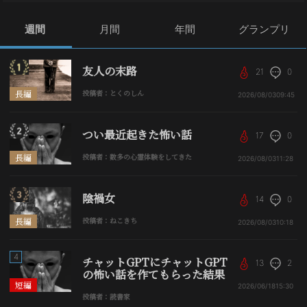
週間
月間
年間
グランプリ
友人の末路
21
0
長編
投稿者：とくのしん
2026/08/03
09:45
つい最近起きた怖い話
17
0
長編
投稿者：数多の心霊体験をしてきた
2026/08/03
11:28
陰禍女
14
0
長編
投稿者：ねこきち
2026/08/03
10:18
4
チャットGPTにチャットGPT
13
2
の怖い話を作てもらった結果
短編
2026/06/18
15:30
投稿者：読書家