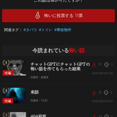
この話は怖かったですか？
怖いに投票する
11
票
関連タグ：
#タバコ
#トイレ
#事故物件
今読まれている
怖い話
チャットGPTにチャットGPTの
57
2
怖い話を作てもらった結果
短編
2026/06/18
15:30
投稿者：読書家
来訪
31
0
短編
投稿者：TKM
2026/06/23
23:01
404号室
33
0