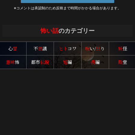
※コメントは承認制のため反映まで時間がかかる場合があります。
怖い話
のカテゴリー
心
霊
不
思
議
ヒト
コワ
呪
い/
祟
り
妖
怪
意味
怖
都市
伝説
短
編
長
編
殿
堂