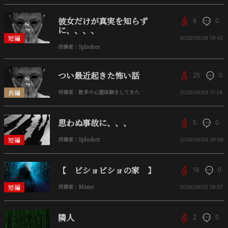
彼女だけが真実を知らず
9
0
に、、、、
短編
2026/08/08
19:42
投稿者：Splasher
つい最近起きた怖い話
25
0
長編
投稿者：数多の心霊体験をしてきた
2026/08/03
11:28
思わぬ事故に、、、
5
0
短編
投稿者：Splasher
2026/08/03
09:06
【 ビショビショの家 】
18
0
短編
投稿者：Mame
2026/08/02
18:57
隣人
2
0