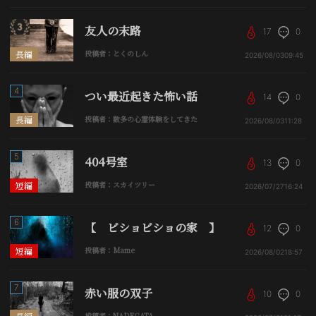
友人の末路
17
0
長編
投稿者：とくのしん
2026/08/03
09:45
4
つい最近起きた怖い話
14
0
長編
投稿者：数多の心霊体験をしてきた
2026/08/03
11:28
5
404号室
13
0
短編
投稿者：スカイツリー
2026/07/27
16:24
6
【 ビショビショの家 】
12
0
短編
投稿者：Mame
2026/08/02
18:57
7
赤い服の双子
10
0
投稿者：NADEGATA