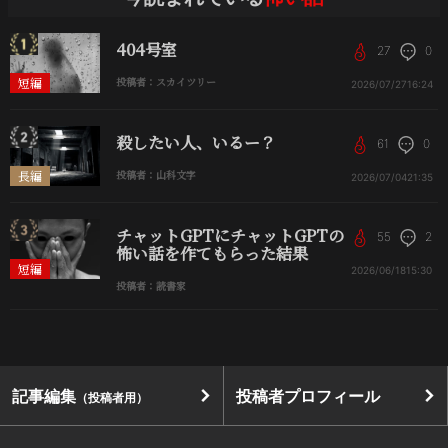
404号室
27
0
短編
投稿者：スカイツリー
2026/07/27
16:24
殺したい人、いるー？
61
0
長編
投稿者：山科文字
2026/07/04
21:35
チャットGPTにチャットGPTの
55
2
怖い話を作てもらった結果
短編
2026/06/18
15:30
投稿者：読書家
記事編集
投稿者プロフィール
（投稿者用）