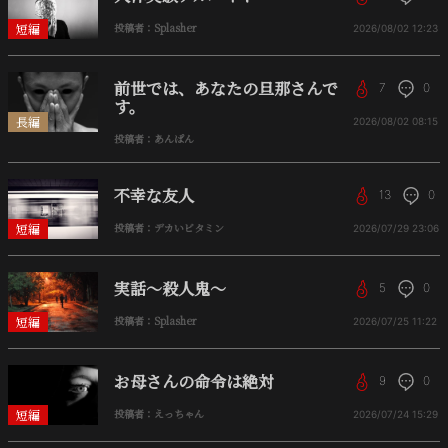
短編
投稿者：Splasher
2026/08/02
12:23
前世では、あなたの旦那さんで
7
0
す。
長編
2026/08/02
08:15
投稿者：あんぱん
不幸な友人
13
0
短編
投稿者：デカいビタミン
2026/07/29
23:06
実話〜殺人鬼〜
5
0
短編
投稿者：Splasher
2026/07/25
11:22
お母さんの命令は絶対
9
0
短編
投稿者：えっちゃん
2026/07/24
15:29