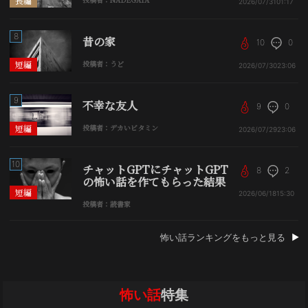
長編
2026/07/31
01:17
8
昔の家
10
0
短編
投稿者：うど
2026/07/30
23:06
9
不幸な友人
9
0
短編
投稿者：デカいビタミン
2026/07/29
23:06
10
チャットGPTにチャットGPT
8
2
の怖い話を作てもらった結果
短編
2026/06/18
15:30
投稿者：読書家
怖い話ランキングをもっと見る
怖い話
特集