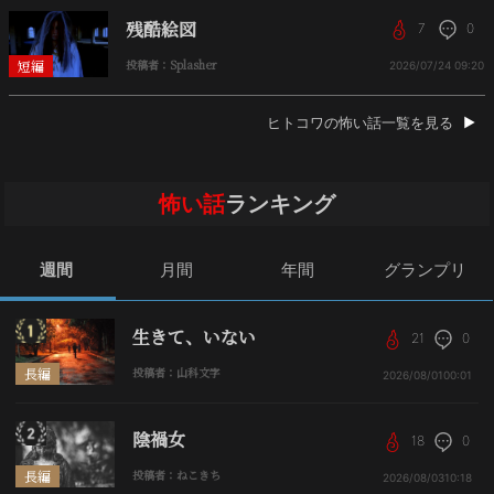
残酷絵図
7
0
短編
投稿者：Splasher
2026/07/24
09:20
ヒトコワの怖い話一覧を見る
怖い話
ランキング
週間
月間
年間
グランプリ
生きて、いない
21
0
長編
投稿者：山科文字
2026/08/01
00:01
陰禍女
18
0
長編
投稿者：ねこきち
2026/08/03
10:18