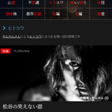
心
霊
不
思
議
ヒト
コワ
呪
い/
祟
り
妖
怪
意味
怖
都市
伝説
短
編
長
編
殿
堂
ヒトコワ
やんやんさん
による
ヒトコワ
にまつわる怖い話の投稿です
短編
14,262view
投稿者：やんやん (3)
松谷の笑えない話