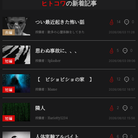
ヒトコワ
の新着記事
つい最近起きた怖い話
14
0
長編
投稿者：数多の心霊体験をしてきた
2026/08/03
11:28
思わぬ事故に、、、
5
0
短編
投稿者：Splasher
2026/08/03
09:06
【 ビショビショの家 】
12
0
短編
投稿者：Mame
2026/08/02
18:57
隣人
2
0
短編
投稿者：Hariotty1234
2026/08/02
15:56
人体実験アルバイト
6
0