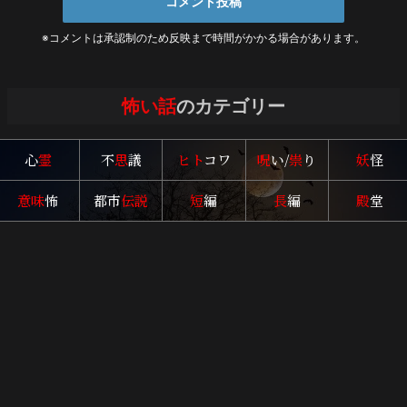
※コメントは承認制のため反映まで時間がかかる場合があります。
怖い話
のカテゴリー
心
霊
不
思
議
ヒト
コワ
呪
い/
祟
り
妖
怪
意味
怖
都市
伝説
短
編
長
編
殿
堂