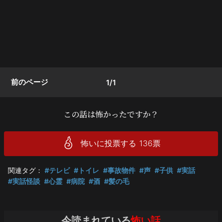
前のページ
1/1
この話は怖かったですか？
怖いに投票する
136
票
関連タグ：
#テレビ
#トイレ
#事故物件
#声
#子供
#実話
#実話怪談
#心霊
#病院
#酒
#髪の毛
今読まれている
怖い話