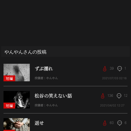
やんやんさんの投稿
ずぶ濡れ
39
1
短編
投稿者：やんやん
2021/07/03
02:16
松谷の笑えない話
136
12
短編
投稿者：やんやん
2021/04/02
12:27
返せ
60
6