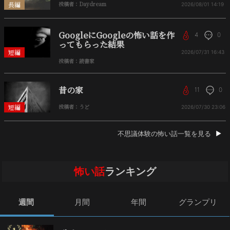
長編
投稿者：Daydream
2026/08/01
14:19
GoogleにGoogleの怖い話を作
4
0
ってもらった結果
短編
2026/07/31
16:43
投稿者：読書家
昔の家
11
0
短編
投稿者：うど
2026/07/30
23:06
不思議体験の怖い話一覧を見る
怖い話
ランキング
週間
月間
年間
グランプリ