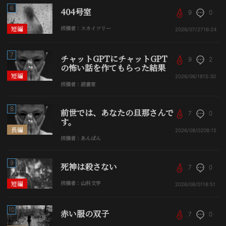
6
404号室
9
0
短編
投稿者：スカイツリー
2026/07/27
16:24
7
チャットGPTにチャットGPT
9
2
の怖い話を作てもらった結果
短編
2026/06/18
15:30
投稿者：読書家
8
前世では、あなたの旦那さんで
7
0
す。
長編
2026/08/02
08:15
投稿者：あんぱん
9
死神は殺さない
7
0
短編
投稿者：山科文字
2026/08/01
18:51
10
赤い服の双子
7
0