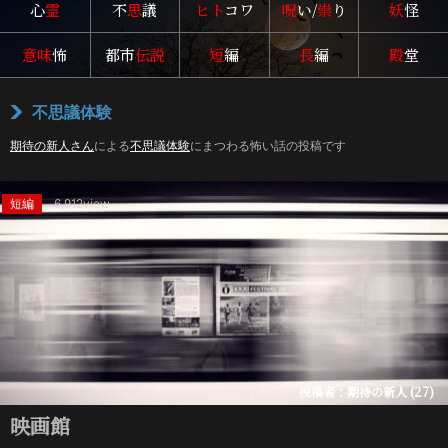
心
霊
不
思
議
ヒト
コワ
呪
い/
祟
り
妖
怪
意味
怖
都市
伝説
短
編
長
編
殿
堂
不思議体験
期待の新人さん
による
不思議体験
にまつわる怖い話の投稿です
短編
6,912view
投稿者：期待の新人 (27)
映画館