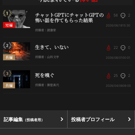
チャットGPTにチャットGPTの
56
2
怖い話を作てもらった結果
短編
2026/06/18
15:30
投稿者：読書家
生きて、いない
22
0
長編
投稿者：山科文字
2026/08/01
00:01
死を嗅ぐ
25
2
長編
投稿者：御室真代
2026/04/06
09:05
記事編集
投稿者プロフィール
（投稿者用）