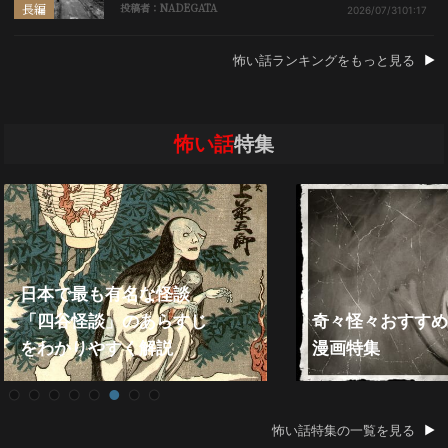
長編
投稿者：NADEGATA
2026/07/31
01:17
怖い話ランキングをもっと見る
怖い話
特集
日本で最も有名な怪談
「四谷怪談」のあらすじ
奇々怪々おすすめ
をわかりやすく解説
漫画特集
怖い話特集の一覧を見る