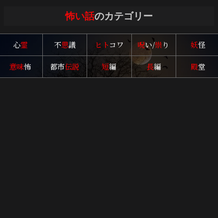
怖い話
のカテゴリー
心
霊
不
思
議
ヒト
コワ
呪
い/
祟
り
妖
怪
意味
怖
都市
伝説
短
編
長
編
殿
堂