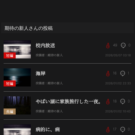
期待の新人さんの投稿
校内放送
49
0
短編
投稿者：期待の新人
2026/05/07
03:18
海岸
16
1
短編
投稿者：期待の新人
2026/01/02
22:33
やばい湖に家族旅行した一夜。
18
0
長編
投稿者：期待の新人
2026/01/02
10:43
病的に、病
17
0