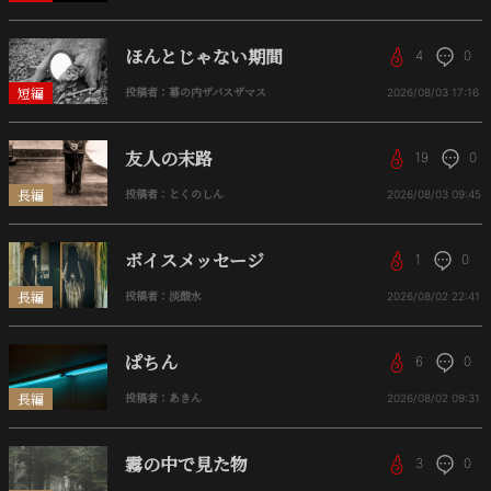
ほんとじゃない期間
4
0
短編
投稿者：幕の内ザバスザマス
2026/08/03
17:16
友人の末路
19
0
長編
投稿者：とくのしん
2026/08/03
09:45
ボイスメッセージ
1
0
長編
投稿者：淡酸水
2026/08/02
22:41
ぱちん
6
0
長編
投稿者：あきん
2026/08/02
09:31
霧の中で見た物
3
0