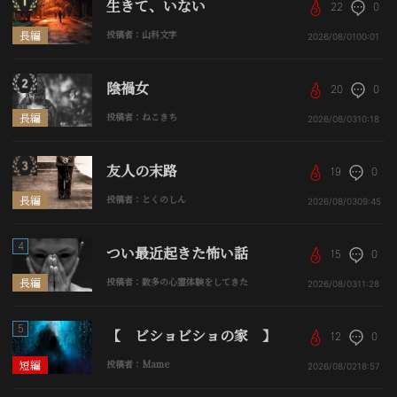
生きて、いない
22
0
長編
投稿者：山科文字
2026/08/01
00:01
陰禍女
20
0
長編
投稿者：ねこきち
2026/08/03
10:18
友人の末路
19
0
長編
投稿者：とくのしん
2026/08/03
09:45
4
つい最近起きた怖い話
15
0
長編
投稿者：数多の心霊体験をしてきた
2026/08/03
11:28
5
【 ビショビショの家 】
12
0
短編
投稿者：Mame
2026/08/02
18:57