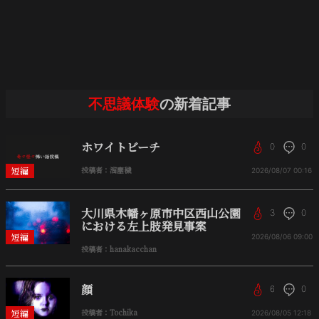
不思議体験
の新着記事
ホワイトビーチ
0
0
短編
投稿者：溜塵穢
2026/08/07
00:16
大川県木幡ヶ原市中区西山公園
3
0
における左上肢発見事案
短編
2026/08/06
09:00
投稿者：hanakacchan
顔
6
0
短編
投稿者：Tochika
2026/08/05
12:18